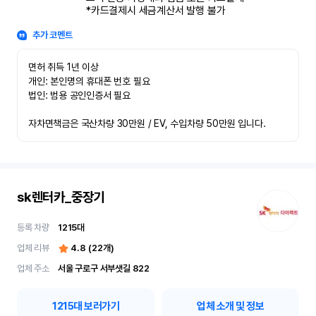
*카드결제시 세금계산서 발행 불가
추가 코멘트
면허 취득 1년 이상

개인: 본인명의 휴대폰 번호 필요

법인: 범용 공인인증서 필요

자차면책금은 국산차량 30만원 / EV, 수입차량 50만원 입니다.
sk렌터카_중장기
등록 차량
1215
대
업체 리뷰
4.8
(
22
개)
업체 주소
서울 구로구 서부샛길 822
1215
대 보러가기
업체 소개 및 정보