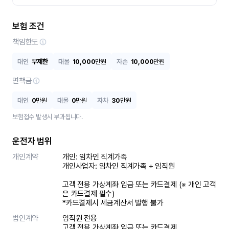
보험 조건
책임한도
대인
무제한
대물
10,000
만원
자손
10,000
만원
면책금
대인
0
만원
대물
0
만원
자차
30
만원
보험접수 발생시 부과됩니다.
운전자 범위
개인계약
개인: 임차인 직계가족 

개인사업자: 임차인 직계가족 + 임직원

고객 전용 가상계좌 입금 또는 카드결제 (※ 개인 고객
은 카드결제 필수)

*카드결제시 세금계산서 발행 불가
법인계약
임직원 전용

고객 전용 가상계좌 입금 또는 카드결제
