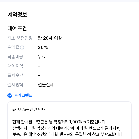
계약정보
대여 조건
최소 운전연령
만 26세 이상
위약율
20%
탁송비용
무료
대여지역
-
결제수단
-
결제방식
선불결제
추가 코멘트
✔️ 보증금 관련 안내
현재 안내된 보증금은 월 약정거리 1,000km 기준입니다.
선택하시는 월 약정거리와 대여기간에 따라 월 렌트료가 달라지며,
보증금은 해당 조건의 1개월 렌트료와 동일한 점 참고 부탁드립니다.