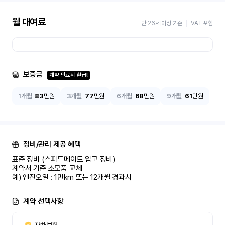
월 대여료
만 26세 이상 기준
VAT 포함
보증금
계약 만료시 환급!
1개월
83
만원
3개월
77
만원
6개월
68
만원
9개월
61
만원
정비/관리 제공 혜택
표준 정비 (스피드메이트 입고 정비)

계약서 기준 소모품 교체

예) 엔진오일 : 1만km 또는 12개월 경과시
계약 선택사항