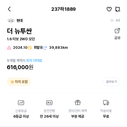
237하1889
46
현대
더 뉴투싼
공유
1.6 터보 2WD 모던
2024.10
휘발유
39,883km
9
개월
계약시
최저 대여료
616,000
원
자차 포함
알아보기
신용등급
운전연령
정비/관리 혜택
탁송비용
6등급 이상
만 26세 이상
부분 제공
무료