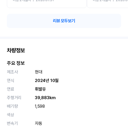
카 렌트 고민없이 강추합니
리뷰 모두보기
차량정보
주요 정보
제조사
현대
연식
2024년 10월
연료
휘발유
주행거리
39,883km
배기량
1,598
색상
변속기
자동