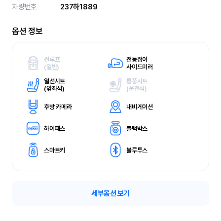
차량번호
237하1889
옵션 정보
썬루프
전동접이
(
일반)
사이드미러
열선시트
통풍시트
(
앞좌석)
(
운전석)
후방 카메라
내비게이션
하이패스
블랙박스
스마트키
블루투스
세부옵션 보기