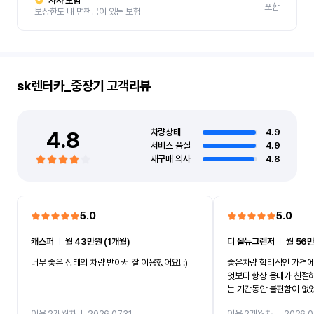
자차 보험
포함
보상한도 내 면책금이 있는 보험
sk렌터카_중장기
고객리뷰
4.8
차량상태
4.9
서비스 품질
4.9
재구매 의사
4.8
5.0
5.0
캐스퍼
ㅣ
월 43만원 (1개월)
디 올뉴그랜저
ㅣ
월 56만
너무 좋은 상태의 차량 받아서 잘 이용했어요! :)
좋은차량 합리적인 가격에
엇보다 항상 응대가 친절
는 기간동안 불편함이 없
까지 진행할만큼 여러가지
이용 2개월차
ㅣ
2026.07.31
이용 2개월차
ㅣ
2026.0