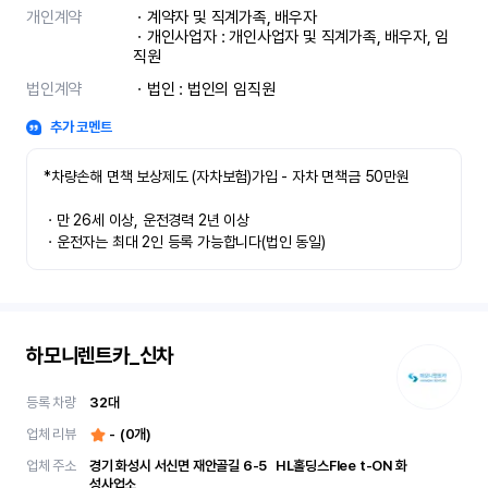
개인계약
ㆍ계약자 및 직계가족, 배우자

ㆍ개인사업자 : 개인사업자 및 직계가족, 배우자, 임
직원
법인계약
ㆍ법인 : 법인의 임직원
추가 코멘트
*차량손해 면책 보상제도 (자차보험)가입 - 자차 면책금 50만원

ㆍ만 26세 이상, 운전경력 2년 이상

ㆍ운전자는 최대 2인 등록 가능합니다(법인 동일)
하모니렌트카_신차
등록 차량
32
대
업체 리뷰
-
(
0
개)
업체 주소
경기 화성시 서신면 재안골길 6-5	 HL홀딩스Flee t-ON 화
성사업소