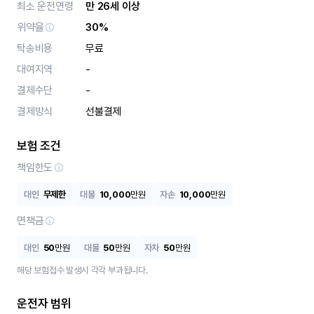
최소 운전연령
만 26세 이상
위약율
30%
탁송비용
무료
대여지역
-
결제수단
-
결제방식
선불결제
보험 조건
책임한도
대인
무제한
대물
10,000
만원
자손
10,000
만원
면책금
대인
50
만원
대물
50
만원
자차
50
만원
해당 보험접수 발생시 각각 부과됩니다.
운전자 범위