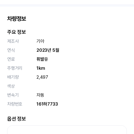
차량정보
주요 정보
제조사
기아
연식
2023년 5월
연료
휘발유
주행거리
1km
배기량
2,497
색상
변속기
자동
차량번호
161하7733
옵션 정보