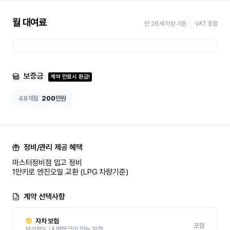
월 대여료
만 26세 이상 기준
VAT 포함
보증금
계약 만료시 환급!
48개월
200
만원
정비/관리 제공 혜택
마스터정비점 입고 정비 

1만키로 엔진오일 교환 (LPG 차량기준)
계약 선택사항
자차 보험
포함
보상한도 내 면책금이 있는 보험