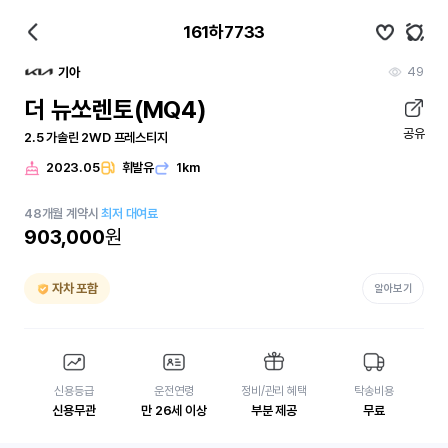
161하7733
49
기아
더 뉴쏘렌토(MQ4)
공유
2.5 가솔린 2WD 프레스티지
2023.05
휘발유
1km
48
개월
계약시
최저 대여료
903,000
원
자차 포함
알아보기
신용등급
운전연령
정비/관리 혜택
탁송비용
신용무관
만 26세 이상
부분 제공
무료