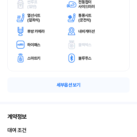
썬루프
전동접이
(
일반)
사이드미러
열선시트
통풍시트
(
앞좌석)
(
운전석)
후방 카메라
내비게이션
하이패스
블랙박스
스마트키
블루투스
세부옵션 보기
계약정보
대여 조건