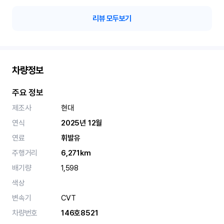
리뷰 모두보기
차량정보
주요 정보
제조사
현대
연식
2025년 12월
연료
휘발유
주행거리
6,271km
배기량
1,598
색상
변속기
CVT
차량번호
146호8521