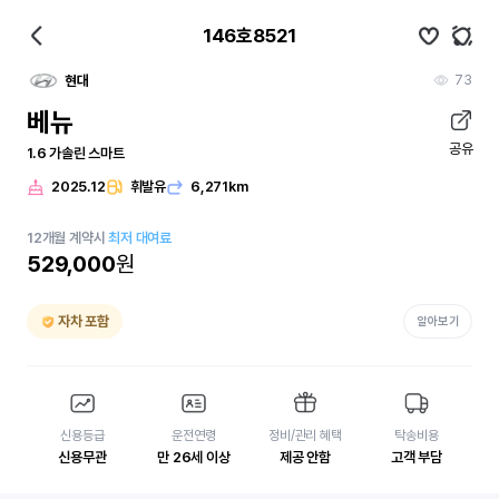
146호8521
73
현대
베뉴
공유
1.6 가솔린 스마트
2025.12
휘발유
6,271km
12
개월
계약시
최저 대여료
529,000
원
자차 포함
알아보기
신용등급
운전연령
정비/관리 혜택
탁송비용
신용무관
만 26세 이상
제공 안함
고객 부담