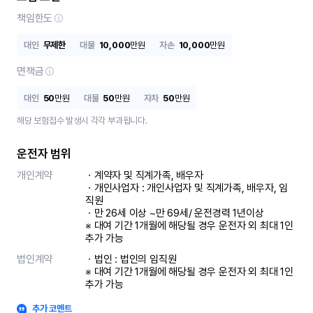
책임한도
대인
무제한
대물
10,000
만원
자손
10,000
만원
면책금
대인
50
만원
대물
50
만원
자차
50
만원
해당 보험접수 발생시 각각 부과됩니다.
운전자 범위
개인계약
ㆍ계약자 및 직계가족, 배우자

ㆍ개인사업자 : 개인사업자 및 직계가족, 배우자, 임
직원

ㆍ만 26세 이상 ~만 69세/ 운전경력 1년이상

※ 대여 기간 1개월에 해당될 경우 운전자 외 최대 1인 
추가 가능
법인계약
ㆍ법인 : 법인의 임직원

※ 대여 기간 1개월에 해당될 경우 운전자 외 최대 1인 
추가 가능
추가 코멘트