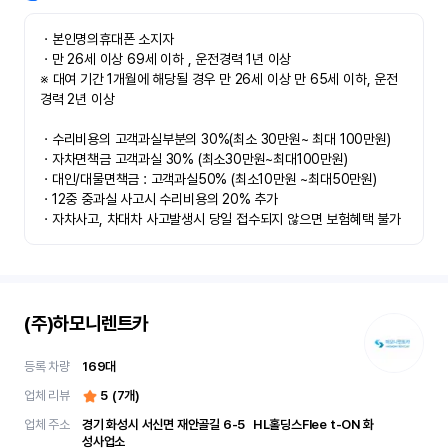
ㆍ본인명의휴대폰 소지자 

ㆍ만 26세 이상 69세 이하 , 운전경력 1년 이상

※ 대여 기간 1개월에 해당될 경우 만 26세 이상 만 65세 이하, 운전
경력 2년 이상

ㆍ수리비용의 고객과실부분의 30%(최소 30만원~ 최대 100만원)

ㆍ자차면책금 고객과실 30% (최소30만원~최대100만원) 

ㆍ대인/대물면책금 : 고객과실50% (최소10만원 ~최대50만원)

ㆍ12중 중과실 사고시 수리비용의 20% 추가

ㆍ자차사고, 차대차 사고발생시 당일 접수되지 않으면 보험혜택 불가
(주)하모니렌트카
등록 차량
169
대
업체 리뷰
5
(
7
개)
업체 주소
경기 화성시 서신면 재안골길 6-5	 HL홀딩스Flee t-ON 화
성사업소