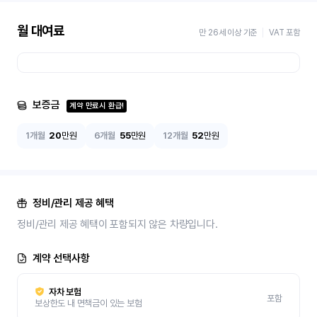
월 대여료
만 26세 이상 기준
VAT 포함
보증금
계약 만료시 환급!
1개월
20
만원
6개월
55
만원
12개월
52
만원
정비/관리 제공 혜택
정비/관리 제공 혜택이 포함되지 않은 차량입니다.
계약 선택사항
자차 보험
포함
보상한도 내 면책금이 있는 보험