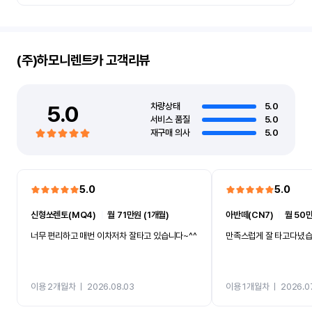
(주)하모니렌트카
고객리뷰
5.0
차량상태
5.0
서비스 품질
5.0
재구매 의사
5.0
5.0
5.0
신형쏘렌토(MQ4)
ㅣ
월 71만원 (1개월)
아반떼(CN7)
ㅣ
월 50만
너무 편리하고 매번 이차저차 잘타고 있습니다~^^
만족스럽게 잘 타고다녔
이용 2개월차
ㅣ
2026.08.03
이용 1개월차
ㅣ
2026.0