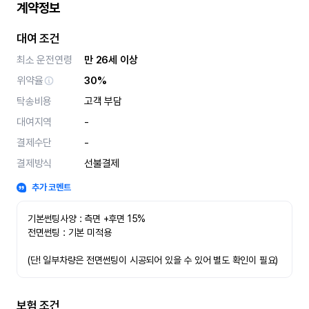
계약정보
대여 조건
최소 운전연령
만 26세 이상
위약율
30%
탁송비용
고객 부담
대여지역
-
결제수단
-
결제방식
선불결제
추가 코멘트
기본썬팅사양 : 측면 +후면 15%
전면썬팅 : 기본 미적용 
(단! 일부차량은 전면썬팅이 시공되어 있을 수 있어 별도 확인이 필요)
보험 조건