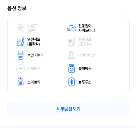
옵션 정보
썬루프
전동접이
(
일반)
사이드미러
열선시트
통풍시트
(
앞좌석)
(
운전석)
후방 카메라
내비게이션
하이패스
블랙박스
스마트키
블루투스
세부옵션 보기