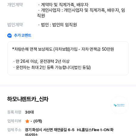
개인계약
ㆍ계약자 및 직계가족, 배우자

ㆍ개인사업자 : 개인사업자 및 직계가족, 배우자, 임
직원
법인계약
ㆍ법인 : 법인의 임직원
추가 코멘트
*차량손해 면책 보상제도 (자차보험)가입 - 자차 면책금 50만원

ㆍ만 26세 이상, 운전경력 2년 이상

ㆍ운전자는 최대 2인 등록 가능합니다(법인 동일)
하모니렌트카_신차
등록 차량
30
대
업체 리뷰
-
(
0
개)
업체 주소
경기 화성시 서신면 재안골길 6-5	 HL홀딩스Flee t-ON 화
성사업소