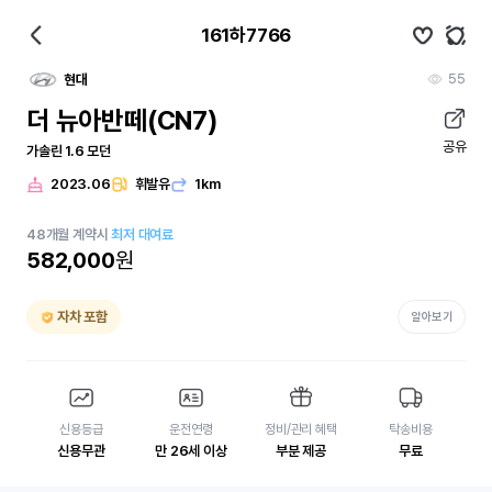
161하7766
55
현대
더 뉴아반떼(CN7)
공유
가솔린 1.6 모던
2023.06
휘발유
1km
48
개월
계약시
최저 대여료
582,000
원
자차 포함
알아보기
신용등급
운전연령
정비/관리 혜택
탁송비용
신용무관
만 26세 이상
부분 제공
무료