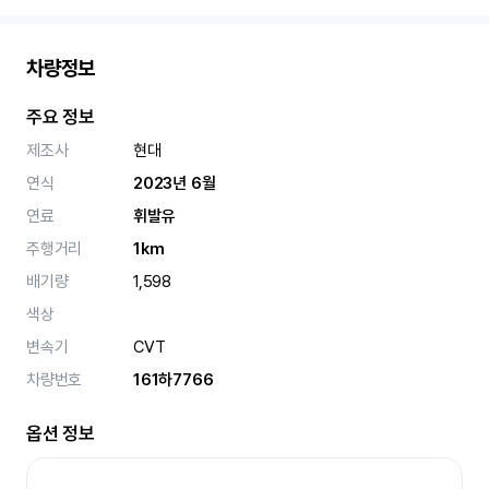
차량정보
주요 정보
제조사
현대
연식
2023년 6월
연료
휘발유
주행거리
1km
배기량
1,598
색상
변속기
CVT
차량번호
161하7766
옵션 정보