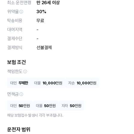
최소 운전연령
만 26세 이상
위약율
30%
탁송비용
무료
대여지역
-
결제수단
-
결제방식
선불결제
보험 조건
책임한도
대인
무제한
대물
10,000
만원
자손
10,000
만원
면책금
대인
50
만원
대물
50
만원
자차
50
만원
해당 보험접수 발생시 각각 부과됩니다.
운전자 범위