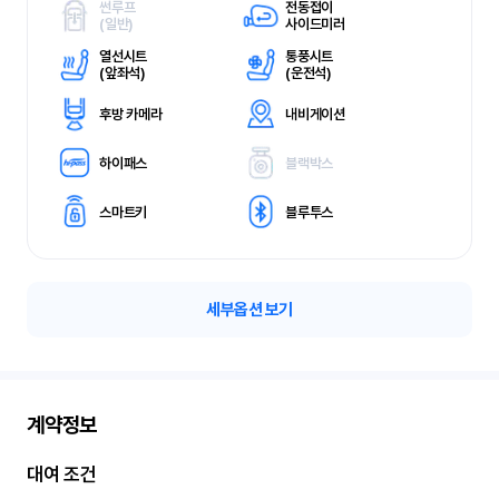
썬루프
전동접이
(
일반)
사이드미러
열선시트
통풍시트
(
앞좌석)
(
운전석)
후방 카메라
내비게이션
하이패스
블랙박스
스마트키
블루투스
세부옵션 보기
계약정보
대여 조건