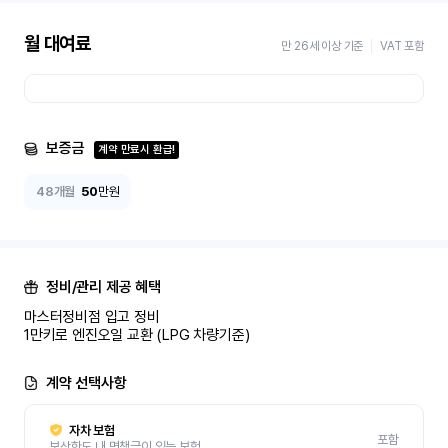
월 대여료
만 26세 이상 기준
VAT 포함
보증금
계약 만료시 환급!
48개월
50
만원
정비/관리 제공 혜택
마스터정비점 입고 정비 

1만키로 엔진오일 교환 (LPG 차량기준)
계약 선택사항
자차 보험
포함
보상한도 내 면책금이 있는 보험