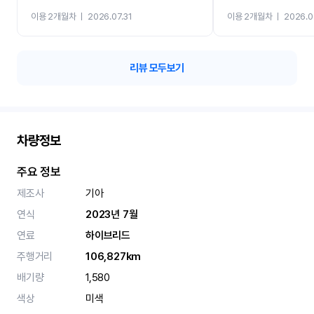
까지 진행할만큼 여러가지
이용 2개월차
ㅣ
2026.07.31
이용 2개월차
ㅣ
2026.0
카 렌트 고민없이 강추합니
리뷰 모두보기
차량정보
주요 정보
제조사
기아
연식
2023년 7월
연료
하이브리드
주행거리
106,827km
배기량
1,580
색상
미색