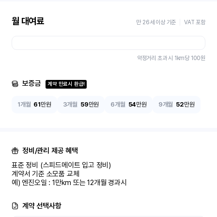
월 대여료
만 26세 이상 기준
VAT 포함
약정거리 초과 시 1km당
100
원
보증금
계약 만료시 환급!
1개월
61
만원
3개월
59
만원
6개월
54
만원
9개월
52
만원
정비/관리 제공 혜택
표준 정비 (스피드메이트 입고 정비)

계약서 기준 소모품 교체

예) 엔진오일 : 1만km 또는 12개월 경과시
계약 선택사항