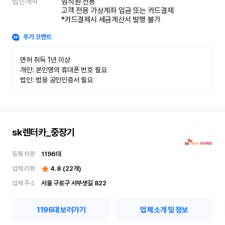
법인계약
임직원 전용

고객 전용 가상계좌 입금 또는 카드결제

*카드결제시 세금계산서 발행 불가
추가 코멘트
면허 취득 1년 이상

개인: 본인명의 휴대폰 번호 필요

법인: 범용 공인인증서 필요
sk렌터카_중장기
등록 차량
1196
대
업체 리뷰
4.8
(
22
개)
업체 주소
서울 구로구 서부샛길 822
1196
대 보러가기
업체 소개 및 정보