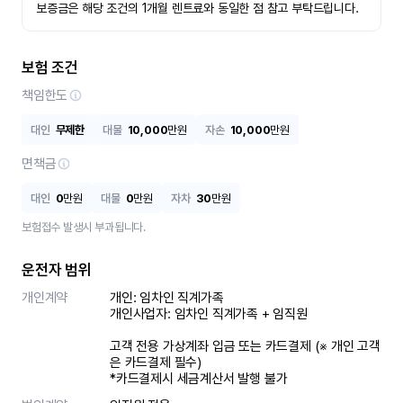
보증금은 해당 조건의 1개월 렌트료와 동일한 점 참고 부탁드립니다.
보험 조건
책임한도
대인
무제한
대물
10,000
만원
자손
10,000
만원
면책금
대인
0
만원
대물
0
만원
자차
30
만원
보험접수 발생시 부과됩니다.
운전자 범위
개인계약
개인: 임차인 직계가족 

개인사업자: 임차인 직계가족 + 임직원

고객 전용 가상계좌 입금 또는 카드결제 (※ 개인 고객
은 카드결제 필수)

*카드결제시 세금계산서 발행 불가