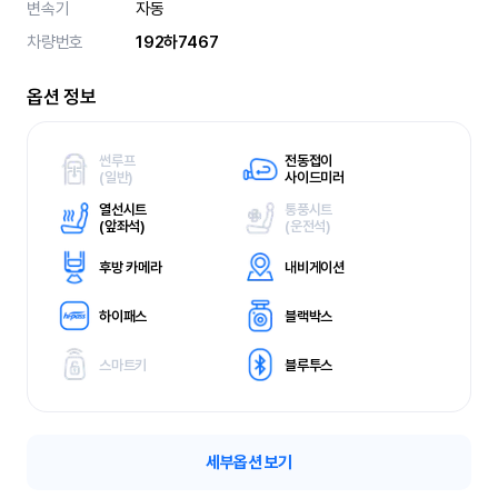
변속기
자동
차량번호
192하7467
옵션 정보
썬루프
전동접이
(
일반)
사이드미러
열선시트
통풍시트
(
앞좌석)
(
운전석)
후방 카메라
내비게이션
하이패스
블랙박스
스마트키
블루투스
세부옵션 보기