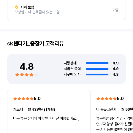
자차 보험
포함
보상한도 내 면책금이 있는 보험
sk렌터카_중장기
고객리뷰
4.8
차량상태
4.9
서비스 품질
4.9
재구매 의사
4.8
5.0
5.0
캐스퍼
ㅣ
월 43만원 (1개월)
디 올뉴그랜저
ㅣ
월 56만
너무 좋은 상태의 차량 받아서 잘 이용했어요! :)
좋은차량 합리적인 가격에
엇보다 항상 응대가 친절
는 기간동안 불편함이 없