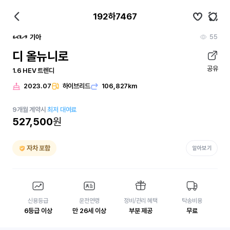
192하7467
55
기아
디 올뉴니로
공유
1.6 HEV 트렌디
2023.07
하이브리드
106,827km
9
개월
계약시
최저 대여료
527,500
원
자차 포함
알아보기
신용등급
운전연령
정비/관리 혜택
탁송비용
6등급 이상
만 26세 이상
부분 제공
무료