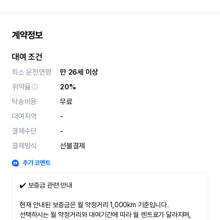
계약정보
대여 조건
최소 운전연령
만 26세 이상
위약율
20%
탁송비용
무료
대여지역
-
결제수단
-
결제방식
선불결제
추가 코멘트
✔️ 보증금 관련 안내
현재 안내된 보증금은 월 약정거리 1,000km 기준입니다.
선택하시는 월 약정거리와 대여기간에 따라 월 렌트료가 달라지며,