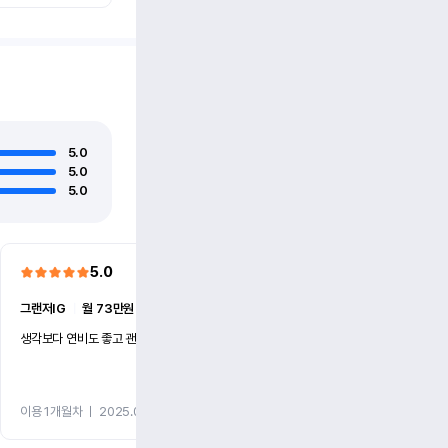
5.0
5.0
5.0
5.0
5.0
그랜저IG
ㅣ
월 73만원 (1개월)
더 뉴카니발
ㅣ
월 73만원 (1
생각보다 연비도 좋고 괜찮네요
차량 문제 있으면 바로 해결해주
이용 1개월차
ㅣ
2025.09.25
이용 2개월차
ㅣ
2025.08.2