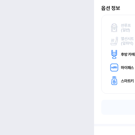
옵션 정보
썬루프
(
일반)
열선시트
(
앞좌석)
후방 카
하이패스
스마트키