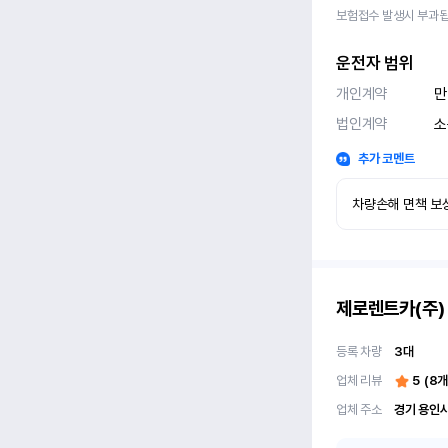
보험접수 발생시 부과됩
운전자 범위
개인계약
만
법인계약
소
추가 코멘트
차량손해 면책 보상
제로렌트카(주)
등록 차량
3
대
업체 리뷰
5
(
8
개
업체 주소