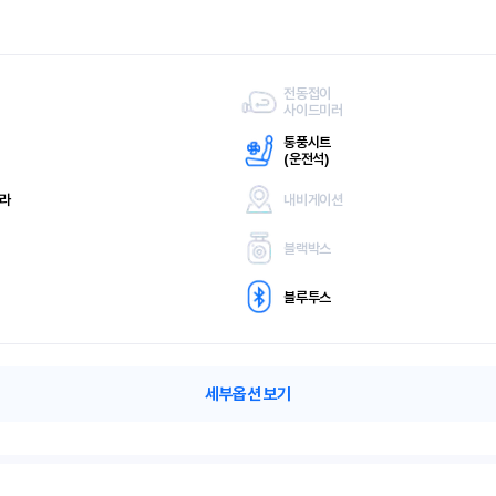
전동접이
사이드미러
통풍시트
(
운전석)
메라
내비게이션
블랙박스
블루투스
세부옵션 보기