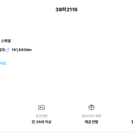
38하2116
브 스페셜
발유
161,880km
대여료
운전연령
정비/관리 혜택
만 26세 이상
제공 안함