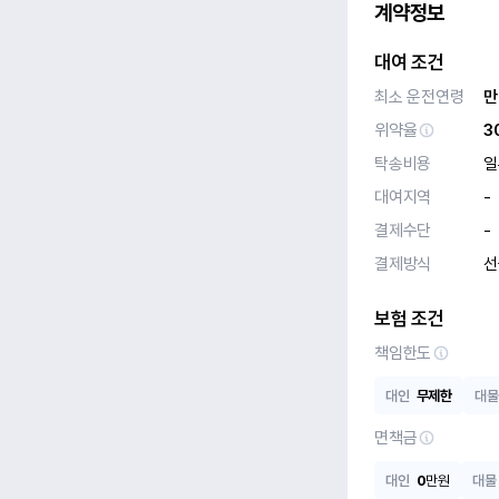
계약정보
대여 조건
최소 운전연령
만
위약율
3
탁송비용
일
대여지역
-
결제수단
-
결제방식
선
보험 조건
책임한도
대인
무제한
대물
면책금
대인
0
만원
대물