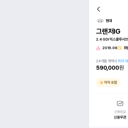
현대
그랜저IG
2.4 GDi 익스클루시
2019.06
휘
24
개월
계약시
최저 
590,000
원
자차 포함
신용등급
신용무관