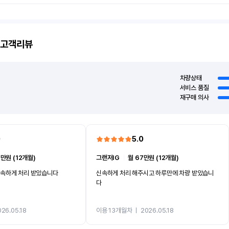
고객리뷰
차량상태
서비스 품질
재구매 의사
0
5.0
7만원 (12개월)
그랜저IG
ㅣ
월 67만원 (12개월)
신속하게 처리 받았습니다
신속하게 처리 해주시고 하루만에 차량 받았습니
다
026.05.18
이용 13개월차
ㅣ
2026.05.18