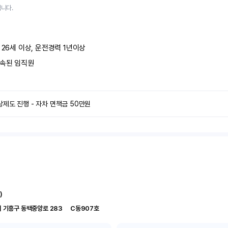
니다.
 26세 이상, 운전경력 1년이상
속된 임직원
제도 진행 - 자차 면책금 50만원
)
경기 용인시 기흥구 동백중앙로 283	C동907호