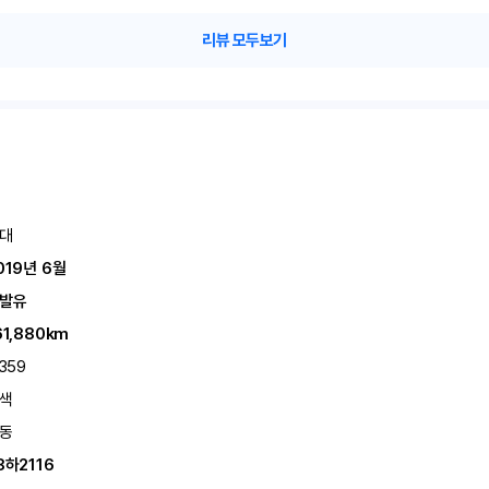
리뷰 모두보기
대
019년 6월
발유
61,880km
,359
색
동
8하2116