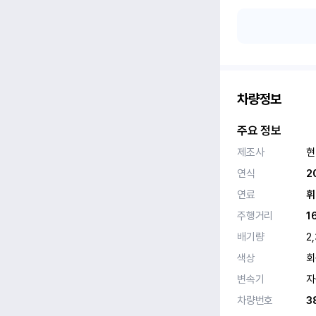
차량정보
주요 정보
제조사
현
연식
2
연료
휘
주행거리
1
배기량
2
색상
회
변속기
자
차량번호
3