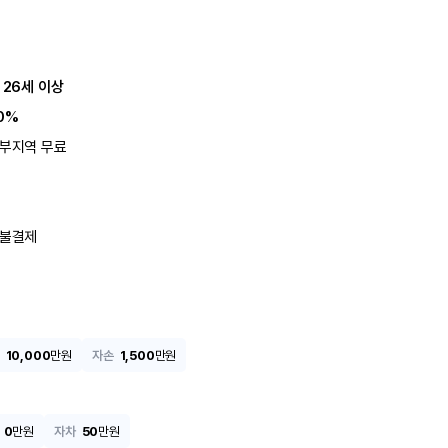
 26세 이상
0%
부지역 무료
불결제
10,000
만원
자손
1,500
만원
0
만원
자차
50
만원