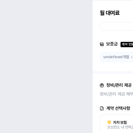
월 대여료
보증금
계약 만
undefined개월
-
정비/관리 제공
정비/관리 제공 혜
계약 선택사항
자차 보험
보상한도 내 면책