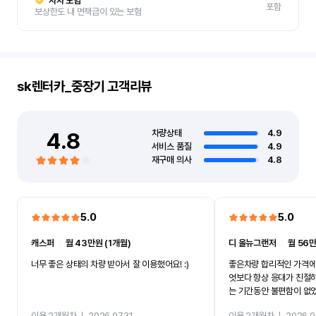
자차 보험
포함
보상한도 내 면책금이 있는 보험
sk렌터카_중장기
고객리뷰
4.8
차량상태
4.9
서비스 품질
4.9
재구매 의사
4.8
5.0
5.0
캐스퍼
ㅣ
월 43만원 (1개월)
디 올뉴그랜저
ㅣ
월 56만
너무 좋은 상태의 차량 받아서 잘 이용했어요! :)
좋은차량 합리적인 가격에
엇보다 항상 응대가 친절
는 기간동안 불편함이 없
까지 진행할만큼 여러가지
이용 2개월차
ㅣ
2026.07.31
이용 2개월차
ㅣ
2026.0