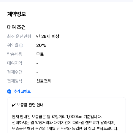
계약정보
대여 조건
최소 운전연령
만 26세 이상
위약율
20%
탁송비용
무료
대여지역
-
결제수단
-
결제방식
선불결제
추가 코멘트
✔️ 보증금 관련 안내
현재 안내된 보증금은 월 약정거리 1,000km 기준입니다.
선택하시는 월 약정거리와 대여기간에 따라 월 렌트료가 달라지며,
보증금은 해당 조건의 1개월 렌트료와 동일한 점 참고 부탁드립니다.