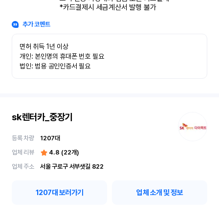
*카드결제시 세금계산서 발행 불가
추가 코멘트
면허 취득 1년 이상

개인: 본인명의 휴대폰 번호 필요

법인: 범용 공인인증서 필요
sk렌터카_중장기
등록 차량
1207
대
업체 리뷰
4.8
(
22
개)
업체 주소
서울 구로구 서부샛길 822
1207
대 보러가기
업체 소개 및 정보