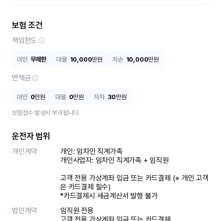
보험 조건
책임한도
대인
무제한
대물
10,000
만원
자손
10,000
만원
면책금
대인
0
만원
대물
0
만원
자차
30
만원
보험접수 발생시 부과됩니다.
운전자 범위
개인계약
개인: 임차인 직계가족 

개인사업자: 임차인 직계가족 + 임직원

고객 전용 가상계좌 입금 또는 카드결제 (※ 개인 고객
은 카드결제 필수)

*카드결제시 세금계산서 발행 불가
법인계약
임직원 전용

고객 전용 가상계좌 입금 또는 카드결제
