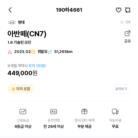
190하4661
56
현대
아반떼(CN7)
공유
1.6 가솔린 모던
2023.02
휘발유
51,265km
9
개월
계약시
최저 대여료
449,000
원
자차 포함
알아보기
신용등급
운전연령
정비/관리 혜택
탁송비용
6등급 이상
만 26세 이상
부분 제공
무료