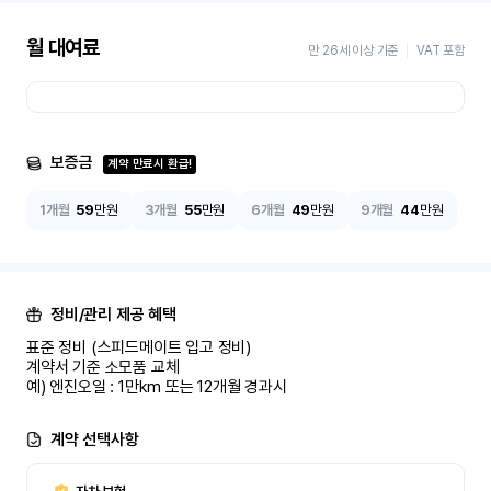
월 대여료
만 26세 이상 기준
VAT 포함
보증금
계약 만료시 환급!
1개월
59
만원
3개월
55
만원
6개월
49
만원
9개월
44
만원
정비/관리 제공 혜택
표준 정비 (스피드메이트 입고 정비)

계약서 기준 소모품 교체

예) 엔진오일 : 1만km 또는 12개월 경과시
계약 선택사항