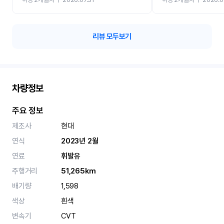
카 렌트 고민없이 강추합니
리뷰 모두보기
차량정보
주요 정보
제조사
현대
연식
2023년 2월
연료
휘발유
주행거리
51,265km
배기량
1,598
색상
흰색
변속기
CVT