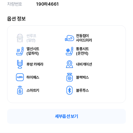
차량번호
190하4661
옵션 정보
썬루프
전동접이
(
일반)
사이드미러
열선시트
통풍시트
(
앞좌석)
(
운전석)
후방 카메라
내비게이션
하이패스
블랙박스
스마트키
블루투스
세부옵션 보기