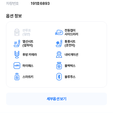
차량번호
191호6893
옵션 정보
썬루프
전동접이
(
일반)
사이드미러
열선시트
통풍시트
(
앞좌석)
(
운전석)
후방 카메라
내비게이션
하이패스
블랙박스
스마트키
블루투스
세부옵션 보기