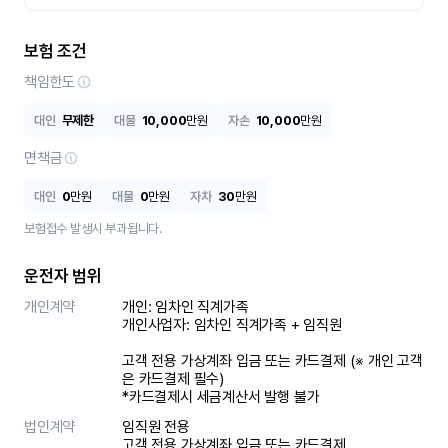
보험 조건
책임한도
대인
무제한
대물
10,000
만원
자손
10,000
만원
면책금
대인
0
만원
대물
0
만원
자차
30
만원
보험접수 발생시 부과됩니다.
운전자 범위
개인계약
개인: 임차인 직계가족 

개인사업자: 임차인 직계가족 + 임직원

고객 전용 가상계좌 입금 또는 카드결제 (※ 개인 고객
은 카드결제 필수)

*카드결제시 세금계산서 발행 불가
법인계약
임직원 전용

고객 전용 가상계좌 입금 또는 카드결제
