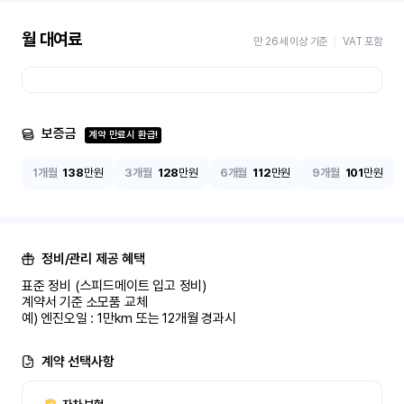
월 대여료
만 26세 이상 기준
VAT 포함
보증금
계약 만료시 환급!
1개월
138
만원
3개월
128
만원
6개월
112
만원
9개월
101
만원
정비/관리 제공 혜택
표준 정비 (스피드메이트 입고 정비)

계약서 기준 소모품 교체

예) 엔진오일 : 1만km 또는 12개월 경과시
계약 선택사항