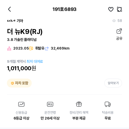
191호6893
58
기아
더 뉴K9(RJ)
공유
3.8 가솔린 플래티넘
2023.05
휘발유
32,469km
9
개월
계약시
최저 대여료
1,011,000
원
자차 포함
알아보기
신용등급
운전연령
정비/관리 혜택
탁송비용
6등급 이상
만 26세 이상
부분 제공
무료