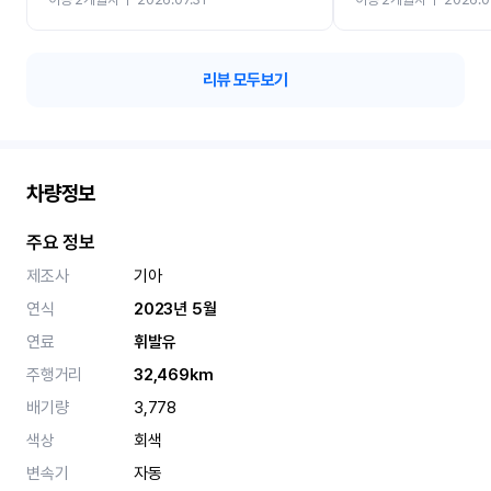
카 렌트 고민없이 강추합니
리뷰 모두보기
차량정보
주요 정보
제조사
기아
연식
2023년 5월
연료
휘발유
주행거리
32,469km
배기량
3,778
색상
회색
변속기
자동