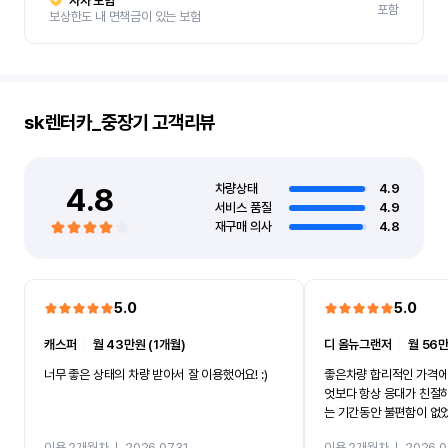
자차 보험
포함
보상한도 내 면책금이 있는 보험
sk렌터카_중장기
고객리뷰
4.8
차량상태
4.9
서비스 품질
4.9
재구매 의사
4.8
5.0
5.0
캐스퍼
ㅣ
월 43만원 (1개월)
디 올뉴그랜저
ㅣ
월 56만
너무 좋은 상태의 차량 받아서 잘 이용했어요! :)
좋은차량 합리적인 가격에
엇보다 항상 응대가 친절
는 기간동안 불편함이 없
까지 진행할만큼 여러가지
이용 2개월차
ㅣ
2026.07.31
이용 2개월차
ㅣ
2026.0