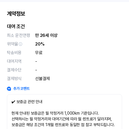
계약정보
대여 조건
최소 운전연령
만 26세 이상
위약율
20%
탁송비용
무료
대여지역
-
결제수단
-
결제방식
선불결제
추가 코멘트
✔️ 보증금 관련 안내
현재 안내된 보증금은 월 약정거리 1,000km 기준입니다.
선택하시는 월 약정거리와 대여기간에 따라 월 렌트료가 달라지며,
보증금은 해당 조건의 1개월 렌트료와 동일한 점 참고 부탁드립니다.