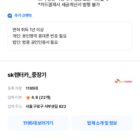
*카드결제시 세금계산서 발행 불가
추가 코멘트
면허 취득 1년 이상

개인: 본인명의 휴대폰 번호 필요

법인: 범용 공인인증서 필요
sk렌터카_중장기
등록 차량
1195
대
업체 리뷰
4.8
(
22
개)
업체 주소
서울 구로구 서부샛길 822
1195
대 보러가기
업체 소개 및 정보