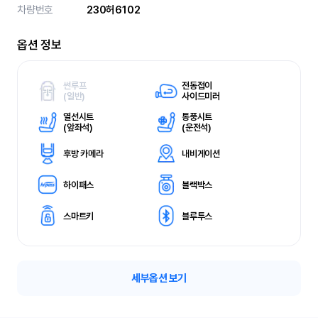
차량번호
230허6102
옵션 정보
썬루프
전동접이
(
일반)
사이드미러
열선시트
통풍시트
(
앞좌석)
(
운전석)
후방 카메라
내비게이션
하이패스
블랙박스
스마트키
블루투스
세부옵션 보기