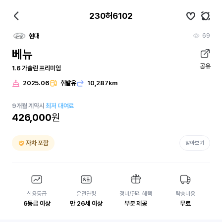
230허6102
69
현대
베뉴
공유
1.6 가솔린 프리미엄
2025.06
휘발유
10,287km
9
개월
계약시
최저 대여료
426,000
원
자차 포함
알아보기
신용등급
운전연령
정비/관리 혜택
탁송비용
6등급 이상
만 26세 이상
부분 제공
무료