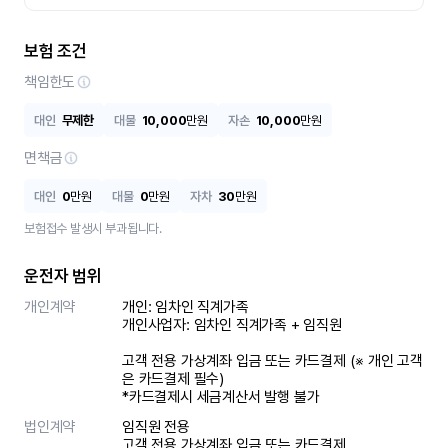
보험 조건
책임한도
대인
무제한
대물
10,000
만원
자손
10,000
만원
면책금
대인
0
만원
대물
0
만원
자차
30
만원
보험접수 발생시 부과됩니다.
운전자 범위
개인계약
개인: 임차인 직계가족 

개인사업자: 임차인 직계가족 + 임직원

고객 전용 가상계좌 입금 또는 카드결제 (※ 개인 고객
은 카드결제 필수)

*카드결제시 세금계산서 발행 불가
법인계약
임직원 전용

고객 전용 가상계좌 입금 또는 카드결제
