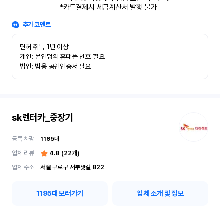
*카드결제시 세금계산서 발행 불가
추가 코멘트
면허 취득 1년 이상

개인: 본인명의 휴대폰 번호 필요

법인: 범용 공인인증서 필요
sk렌터카_중장기
등록 차량
1195
대
업체 리뷰
4.8
(
22
개)
업체 주소
서울 구로구 서부샛길 822
1195
대 보러가기
업체 소개 및 정보