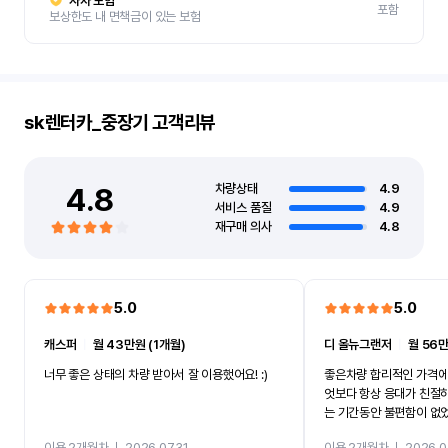
자차 보험
포함
보상한도 내 면책금이 있는 보험
sk렌터카_중장기
고객리뷰
4.8
차량상태
4.9
서비스 품질
4.9
재구매 의사
4.8
5.0
5.0
캐스퍼
ㅣ
월 43만원 (1개월)
디 올뉴그랜저
ㅣ
월 56만
너무 좋은 상태의 차량 받아서 잘 이용했어요! :)
좋은차량 합리적인 가격에
엇보다 항상 응대가 친절
는 기간동안 불편함이 없
까지 진행할만큼 여러가지
이용 2개월차
ㅣ
2026.07.31
이용 2개월차
ㅣ
2026.0