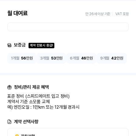
월 대여료
만 26세 이상 기준
VAT 포함
보증금
계약 만료시 환급!
1개월
56
만원
3개월
53
만원
6개월
46
만원
9개월
42
만원
정비/관리 제공 혜택
표준 정비 (스피드메이트 입고 정비)

계약서 기준 소모품 교체

예) 엔진오일 : 1만km 또는 12개월 경과시
계약 선택사항