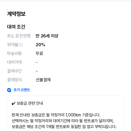
계약정보
대여 조건
최소 운전연령
만 26세 이상
위약율
20%
탁송비용
무료
대여지역
-
결제수단
-
결제방식
선불결제
추가 코멘트
✔️ 보증금 관련 안내
현재 안내된 보증금은 월 약정거리 1,000km 기준입니다.
선택하시는 월 약정거리와 대여기간에 따라 월 렌트료가 달라지며,
보증금은 해당 조건의 1개월 렌트료와 동일한 점 참고 부탁드립니다.