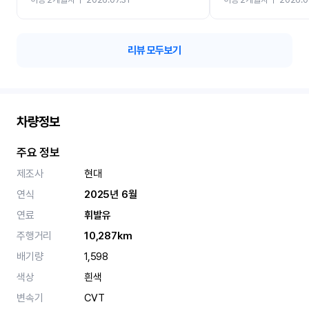
카 렌트 고민없이 강추합니
리뷰 모두보기
차량정보
주요 정보
제조사
현대
연식
2025년 6월
연료
휘발유
주행거리
10,287km
배기량
1,598
색상
흰색
변속기
CVT