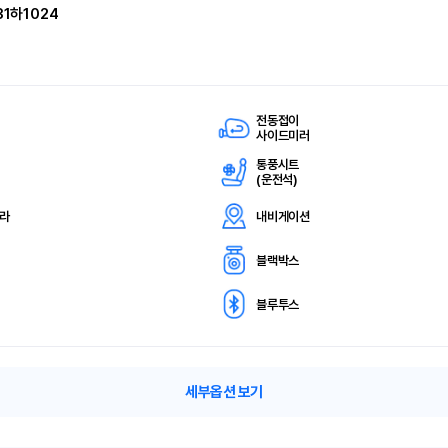
31하1024
전동접이
사이드미러
통풍시트
(
운전석)
메라
내비게이션
블랙박스
블루투스
세부옵션 보기