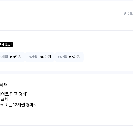
만 26
료시 환급!
3개월
68
만원
6개월
60
만원
9개월
55
만원
 혜택
이트 입고 정비)

교체

km 또는 12개월 경과시