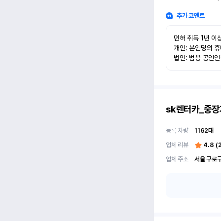
추가 코멘트
면허 취득 1년 이상
개인: 본인명의 휴
법인: 범용 공인
sk렌터카_중장
등록 차량
1162
대
업체 리뷰
4.8
(
업체 주소
서울 구로구