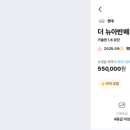
현대
더 뉴아반떼(
가솔린 1.6 모던
2025.09
휘
9
개월
계약시
최저 대
550,000
원
자차 포함
신용등급
6등급 이상