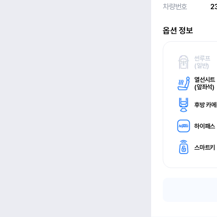
차량번호
2
옵션 정보
썬루프
(
일반)
열선시트
(
앞좌석)
후방 카
하이패스
스마트키