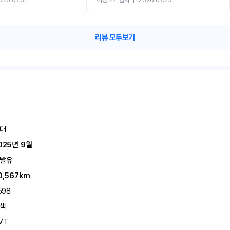
카 렌트 고민없이 강추합니다!!
리뷰 모두보기
대
025년 9월
발유
0,567km
598
색
VT