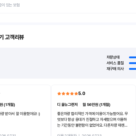
금이 있는 보험
기
고객리뷰
차량상태
서비스 품질
재구매 의사
0
5.0
원 (1개월)
디 올뉴그랜저
ㅣ
월 56만원 (1개월)
량 받아서 잘 이용했어요! :)
좋은차량 합리적인 가격에 이용이 가능했어요. 무
엇보다 항상 응대가 친절하고 자세했으며 이용하
는 기간동안 불편함이 없었어요. 다른차량 재렌트
까지 진행할만큼 여러가지로 만족스럽습니다. 반
026.07.31
이용 2개월차
ㅣ
2026.07.23