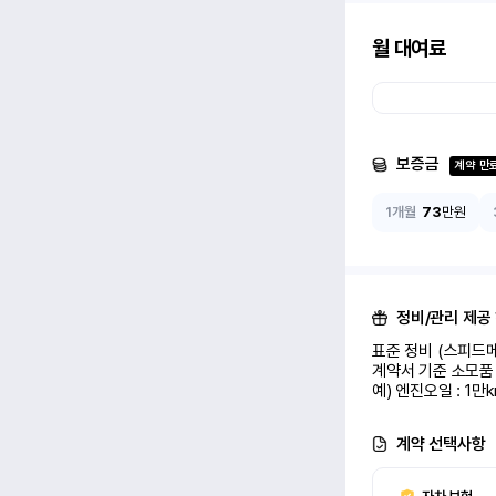
월 대여료
보증금
계약 만
1개월
73
만원
정비/관리 제공
표준 정비 (스피드메
계약서 기준 소모품 
예) 엔진오일 : 1만
계약 선택사항