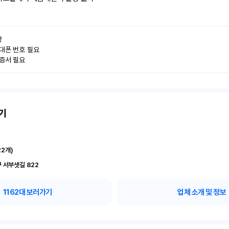


대폰 번호 필요

인증서 필요
기
22
개)
 서부샛길 822
1162
대 보러가기
업체 소개 및 정보