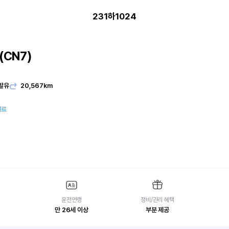
231하1024
CN7)
발유
20,567km
여료
운전연령
정비/관리 혜택
만 26세 이상
부분 제공