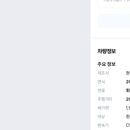
차량정보
주요 정보
제조사
현
연식
2
연료
휘
주행거리
2
배기량
1,
색상
흰
변속기
C