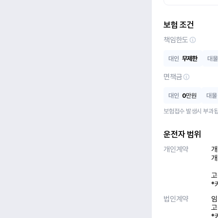
보험 조건
책임한도
대인
무제한
대물
면책금
대인
0
만원
대물
보험접수 발생시 부과됩
운전자 범위
개인계약
개
개
고
*
법인계약
임
고
*