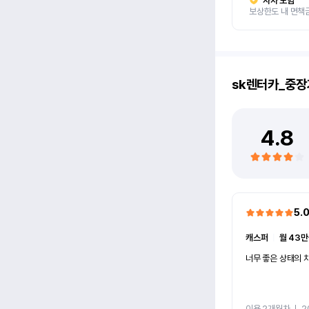
자차 보험
보상한도 내 면책
sk렌터카_중장
4.8
5.
캐스퍼
ㅣ
월 43만
너무 좋은 상태의 차
이용 2개월차
ㅣ
2