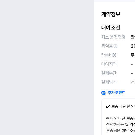
계약정보
대여 조건
최소 운전연령
만
위약율
2
탁송비용
무
대여지역
-
결제수단
-
결제방식
선
추가 코멘트
✔️ 보증금 관련 
현재 안내된 보증금
선택하시는 월 약
보증금은 해당 조