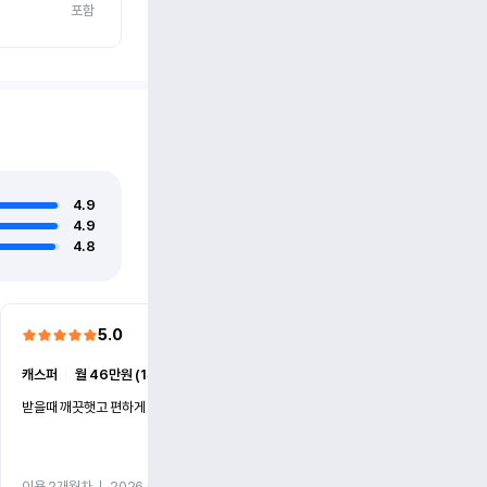
포함
4.9
4.9
4.8
5.0
5.0
캐스퍼
ㅣ
월 46만원 (1개월)
EV6
ㅣ
월 74만원 (1개월)
받을때 깨끗햇고 편하게 잘이용했습니다!
전기차 처음 타봤는데 편하게 
니다
이용 2개월차
ㅣ
2026.07.08
이용 2개월차
ㅣ
2026.06.10