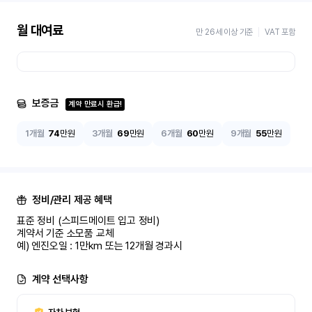
월 대여료
만 26세 이상 기준
VAT 포함
보증금
계약 만료시 환급!
1개월
74
만원
3개월
69
만원
6개월
60
만원
9개월
55
만원
정비/관리 제공 혜택
표준 정비 (스피드메이트 입고 정비)

계약서 기준 소모품 교체

예) 엔진오일 : 1만km 또는 12개월 경과시
계약 선택사항