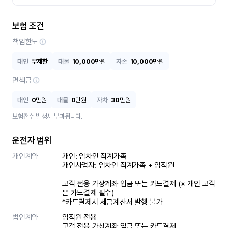
보험 조건
책임한도
대인
무제한
대물
10,000
만원
자손
10,000
만원
면책금
대인
0
만원
대물
0
만원
자차
30
만원
보험접수 발생시 부과됩니다.
운전자 범위
개인계약
개인: 임차인 직계가족 

개인사업자: 임차인 직계가족 + 임직원

고객 전용 가상계좌 입금 또는 카드결제 (※ 개인 고객
은 카드결제 필수)

*카드결제시 세금계산서 발행 불가
법인계약
임직원 전용

고객 전용 가상계좌 입금 또는 카드결제
