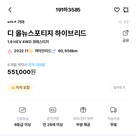
191하3585
52
기아
디 올뉴스포티지 하이브리드
공유
1.6 HEV 4WD 프레스티지
2022.11
하이브리드
60,956km
9
개월
계약시
최저 대여료
551,000
원
자차 포함
알아보기
신용등급
운전연령
정비/관리 혜택
탁송비용
6등급 이상
만 26세 이상
부분 제공
무료