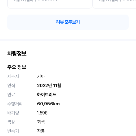
카 렌트 고민없이 강추합니
리뷰 모두보기
차량정보
주요 정보
제조사
기아
연식
2022년 11월
연료
하이브리드
주행거리
60,956km
배기량
1,598
색상
회색
변속기
자동