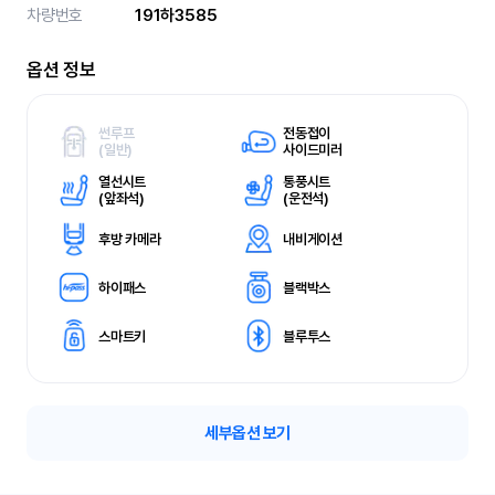
차량번호
191하3585
옵션 정보
썬루프
전동접이
(
일반)
사이드미러
열선시트
통풍시트
(
앞좌석)
(
운전석)
후방 카메라
내비게이션
하이패스
블랙박스
스마트키
블루투스
세부옵션 보기