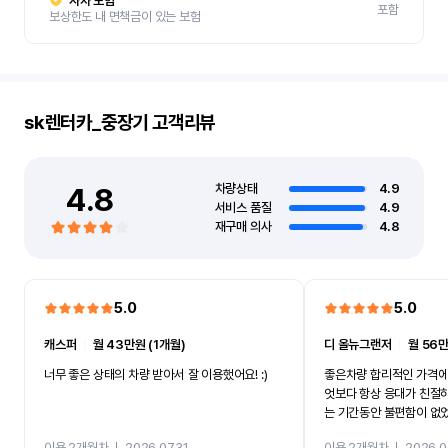
자차 보험
포함
보상한도 내 면책금이 있는 보험
sk렌터카_중장기
고객리뷰
4.8
차량상태
4.9
서비스 품질
4.9
재구매 의사
4.8
5.0
5.0
캐스퍼
ㅣ
월 43만원 (1개월)
디 올뉴그랜저
ㅣ
월 56만
너무 좋은 상태의 차량 받아서 잘 이용했어요! :)
좋은차량 합리적인 가격에
엇보다 항상 응대가 친절
는 기간동안 불편함이 없
까지 진행할만큼 여러가지
이용 2개월차
ㅣ
2026.07.31
이용 2개월차
ㅣ
2026.0