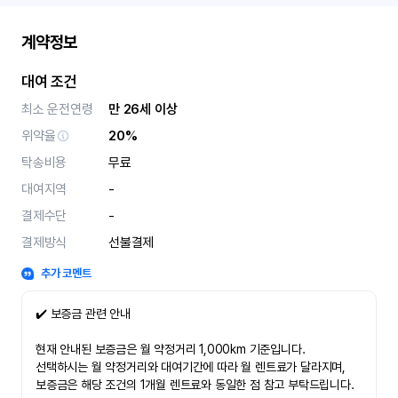
계약정보
대여 조건
최소 운전연령
만 26세 이상
위약율
20%
탁송비용
무료
대여지역
-
결제수단
-
결제방식
선불결제
추가 코멘트
✔️ 보증금 관련 안내
현재 안내된 보증금은 월 약정거리 1,000km 기준입니다.
선택하시는 월 약정거리와 대여기간에 따라 월 렌트료가 달라지며,
보증금은 해당 조건의 1개월 렌트료와 동일한 점 참고 부탁드립니다.