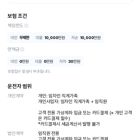
보험 조건
책임한도
대인
무제한
대물
10,000
만원
자손
10,000
만원
면책금
대인
0
만원
대물
0
만원
자차
30
만원
보험접수 발생시 부과됩니다.
운전자 범위
개인계약
개인: 임차인 직계가족 

개인사업자: 임차인 직계가족 + 임직원

고객 전용 가상계좌 입금 또는 카드결제 (※ 개인 고객
은 카드결제 필수)

*카드결제시 세금계산서 발행 불가
법인계약
임직원 전용

고객 전용 가상계좌 입금 또는 카드결제
