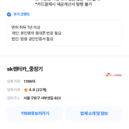
*카드결제시 세금계산서 발행 불가
추가 코멘트
면허 취득 1년 이상

개인: 본인명의 휴대폰 번호 필요

법인: 범용 공인인증서 필요
sk렌터카_중장기
등록 차량
1196
대
업체 리뷰
4.8
(
22
개)
업체 주소
서울 구로구 서부샛길 822
1196
대 보러가기
업체 소개 및 정보