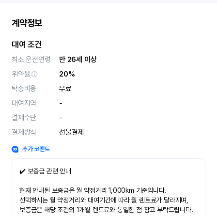
계약정보
대여 조건
최소 운전연령
만 26세 이상
위약율
20%
탁송비용
무료
대여지역
-
결제수단
-
결제방식
선불결제
추가 코멘트
✔️ 보증금 관련 안내
현재 안내된 보증금은 월 약정거리 1,000km 기준입니다.
선택하시는 월 약정거리와 대여기간에 따라 월 렌트료가 달라지며,
보증금은 해당 조건의 1개월 렌트료와 동일한 점 참고 부탁드립니다.