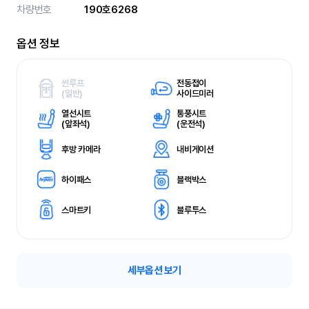
차량번호
190호6268
옵션 정보
썬루프
전동접이
(
일반)
사이드미러
열선시트
통풍시트
(
앞좌석)
(
운전석)
후방 카메라
내비게이션
하이패스
블랙박스
스마트키
블루투스
세부옵션 보기