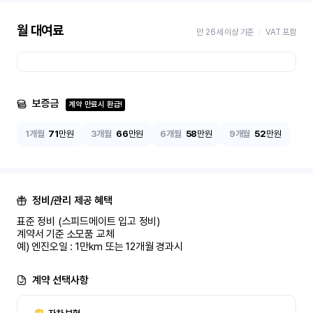
월 대여료
만 26세 이상 기준
VAT 포함
보증금
계약 만료시 환급!
1개월
71
만원
3개월
66
만원
6개월
58
만원
9개월
52
만원
정비/관리 제공 혜택
표준 정비 (스피드메이트 입고 정비)

계약서 기준 소모품 교체

예) 엔진오일 : 1만km 또는 12개월 경과시
계약 선택사항