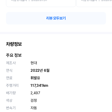
카 렌트 고민없이 강추합니
리뷰 모두보기
차량정보
주요 정보
제조사
현대
연식
2022년 6월
연료
휘발유
주행거리
117,341km
배기량
2,497
색상
검정
변속기
자동