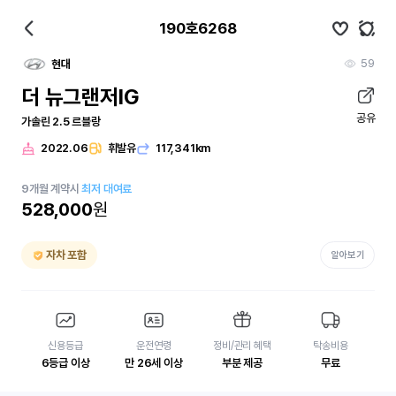
190호6268
59
현대
더 뉴그랜저IG
공유
가솔린 2.5 르블랑
2022.06
휘발유
117,341km
9
개월
계약시
최저 대여료
528,000
원
자차 포함
알아보기
신용등급
운전연령
정비/관리 혜택
탁송비용
6등급 이상
만 26세 이상
부분 제공
무료