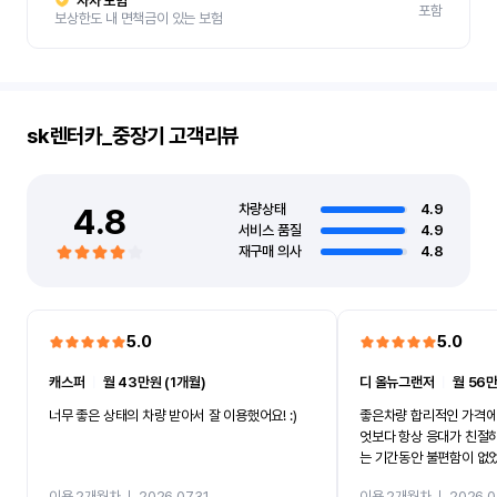
자차 보험
포함
보상한도 내 면책금이 있는 보험
sk렌터카_중장기
고객리뷰
4.8
차량상태
4.9
서비스 품질
4.9
재구매 의사
4.8
5.0
5.0
캐스퍼
ㅣ
월 43만원 (1개월)
디 올뉴그랜저
ㅣ
월 56만
너무 좋은 상태의 차량 받아서 잘 이용했어요! :)
좋은차량 합리적인 가격에
엇보다 항상 응대가 친절
는 기간동안 불편함이 없
까지 진행할만큼 여러가지
이용 2개월차
ㅣ
2026.07.31
이용 2개월차
ㅣ
2026.0