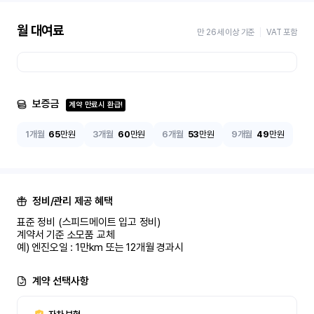
월 대여료
만 26세 이상 기준
VAT 포함
보증금
계약 만료시 환급!
1개월
65
만원
3개월
60
만원
6개월
53
만원
9개월
49
만원
정비/관리 제공 혜택
표준 정비 (스피드메이트 입고 정비)

계약서 기준 소모품 교체

예) 엔진오일 : 1만km 또는 12개월 경과시
계약 선택사항