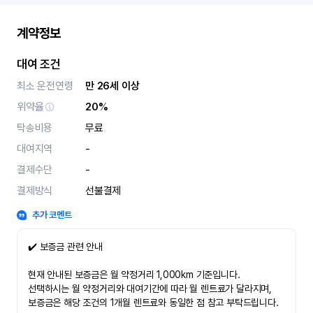
계약정보
대여 조건
최소 운전연령
만 26세 이상
위약율
20%
탁송비용
무료
대여지역
-
결제수단
-
결제방식
선불결제
추가 코멘트
✔️ 보증금 관련 안내
현재 안내된 보증금은 월 약정거리 1,000km 기준입니다.
선택하시는 월 약정거리와 대여기간에 따라 월 렌트료가 달라지며,
보증금은 해당 조건의 1개월 렌트료와 동일한 점 참고 부탁드립니다.