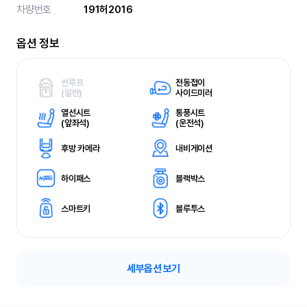
차량번호
191허2016
옵션 정보
썬루프
전동접이
(
일반)
사이드미러
열선시트
통풍시트
(
앞좌석)
(
운전석)
후방 카메라
내비게이션
하이패스
블랙박스
스마트키
블루투스
세부옵션 보기