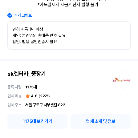
*카드결제시 세금계산서 발행 불가
추가 코멘트
면허 취득 1년 이상

개인: 본인명의 휴대폰 번호 필요

법인: 범용 공인인증서 필요
sk렌터카_중장기
등록 차량
1175
대
업체 리뷰
4.8
(
22
개)
업체 주소
서울 구로구 서부샛길 822
1175
대 보러가기
업체 소개 및 정보