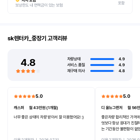
자차 보험
포함
보상한도 내 면책금이 있는 보험
sk렌터카_중장기
고객리뷰
4.8
차량상태
4.9
서비스 품질
4.9
재구매 의사
4.8
5.0
5.0
캐스퍼
ㅣ
월 43만원 (1개월)
디 올뉴그랜저
ㅣ
월 56만
너무 좋은 상태의 차량 받아서 잘 이용했어요! :)
좋은차량 합리적인 가격에
엇보다 항상 응대가 친절
는 기간동안 불편함이 없
까지 진행할만큼 여러가지
이용 2개월차
ㅣ
2026.07.31
이용 2개월차
ㅣ
2026.0