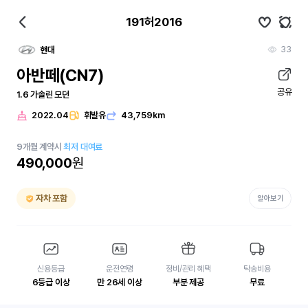
191허2016
33
현대
아반떼(CN7)
공유
1.6 가솔린 모던
2022.04
휘발유
43,759km
9
개월
계약시
최저 대여료
490,000
원
자차 포함
알아보기
신용등급
운전연령
정비/관리 혜택
탁송비용
6등급 이상
만 26세 이상
부분 제공
무료