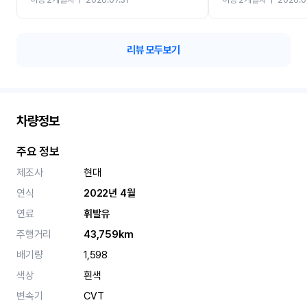
카 렌트 고민없이 강추합니
리뷰 모두보기
차량정보
주요 정보
제조사
현대
연식
2022년 4월
연료
휘발유
주행거리
43,759km
배기량
1,598
색상
흰색
변속기
CVT