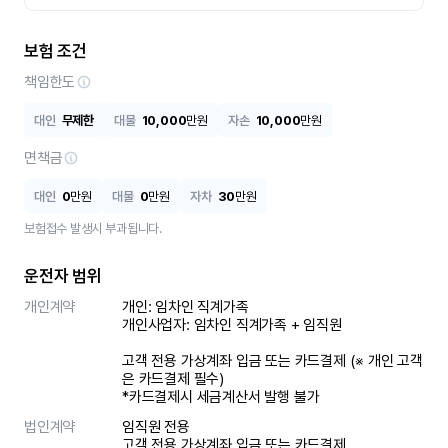
보험 조건
책임한도
대인
무제한
대물
10,000
만원
자손
10,000
만원
면책금
대인
0
만원
대물
0
만원
자차
30
만원
보험접수 발생시 부과됩니다.
운전자 범위
개인계약
개인: 임차인 직계가족 

개인사업자: 임차인 직계가족 + 임직원

고객 전용 가상계좌 입금 또는 카드결제 (※ 개인 고객
은 카드결제 필수)

*카드결제시 세금계산서 발행 불가
법인계약
임직원 전용

고객 전용 가상계좌 입금 또는 카드결제
