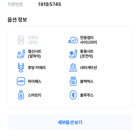
차량번호
191호5745
옵션 정보
썬루프
전동접이
(
일반)
사이드미러
열선시트
통풍시트
(
앞좌석)
(
운전석)
후방 카메라
내비게이션
하이패스
블랙박스
스마트키
블루투스
세부옵션 보기