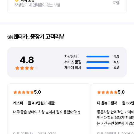
자차 보험
포함
보상한도 내 면책금이 있는 보험
sk렌터카_중장기
고객리뷰
4.8
차량상태
4.9
서비스 품질
4.9
재구매 의사
4.8
5.0
5.0
캐스퍼
ㅣ
월 43만원 (1개월)
디 올뉴그랜저
ㅣ
월 56만
너무 좋은 상태의 차량 받아서 잘 이용했어요! :)
좋은차량 합리적인 가격에
엇보다 항상 응대가 친절
는 기간동안 불편함이 없
까지 진행할만큼 여러가지
이용 2개월차
ㅣ
2026.07.31
이용 2개월차
ㅣ
2026.0