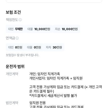
보험 조건
책임한도
대인
무제한
대물
10,000
만원
자손
10,000
만원
면책금
대인
0
만원
대물
0
만원
자차
30
만원
보험접수 발생시 부과됩니다.
운전자 범위
개인계약
개인: 임차인 직계가족 

개인사업자: 임차인 직계가족 + 임직원

고객 전용 가상계좌 입금 또는 카드결제 (※ 개인 고객
은 카드결제 필수)

*카드결제시 세금계산서 발행 불가
법인계약
임직원 전용

고객 전용 가상계좌 입금 또는 카드결제
