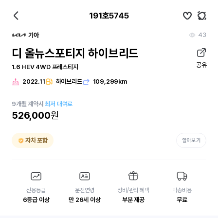
191호5745
43
기아
디 올뉴스포티지 하이브리드
공유
1.6 HEV 4WD 프레스티지
2022.11
하이브리드
109,299km
9
개월
계약시
최저 대여료
526,000
원
자차 포함
알아보기
신용등급
운전연령
정비/관리 혜택
탁송비용
6등급 이상
만 26세 이상
부분 제공
무료