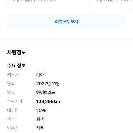
카 렌트 고민없이 강추합니
리뷰 모두보기
차량정보
주요 정보
제조사
기아
연식
2022년 11월
연료
하이브리드
주행거리
109,299km
배기량
1,598
색상
회색
변속기
자동