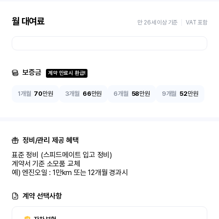
월 대여료
만 26세 이상 기준
VAT 포함
보증금
계약 만료시 환급!
1개월
70
만원
3개월
66
만원
6개월
58
만원
9개월
52
만원
정비/관리 제공 혜택
표준 정비 (스피드메이트 입고 정비)

계약서 기준 소모품 교체

예) 엔진오일 : 1만km 또는 12개월 경과시
계약 선택사항