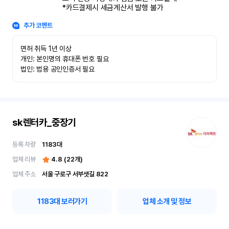
*카드결제시 세금계산서 발행 불가
추가 코멘트
면허 취득 1년 이상

개인: 본인명의 휴대폰 번호 필요

법인: 범용 공인인증서 필요
sk렌터카_중장기
등록 차량
1183
대
업체 리뷰
4.8
(
22
개)
업체 주소
서울 구로구 서부샛길 822
1183
대 보러가기
업체 소개 및 정보