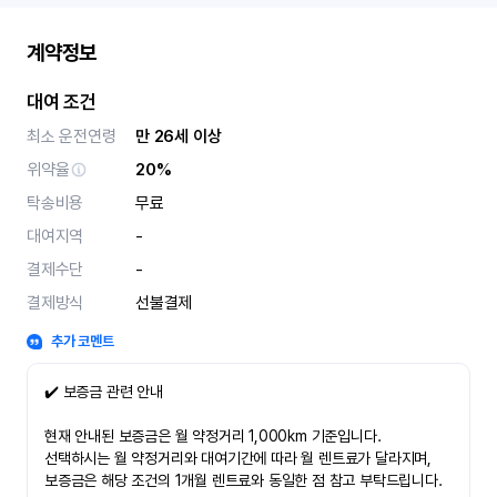
계약정보
대여 조건
최소 운전연령
만 26세 이상
위약율
20%
탁송비용
무료
대여지역
-
결제수단
-
결제방식
선불결제
추가 코멘트
✔️ 보증금 관련 안내
현재 안내된 보증금은 월 약정거리 1,000km 기준입니다.
선택하시는 월 약정거리와 대여기간에 따라 월 렌트료가 달라지며,
보증금은 해당 조건의 1개월 렌트료와 동일한 점 참고 부탁드립니다.