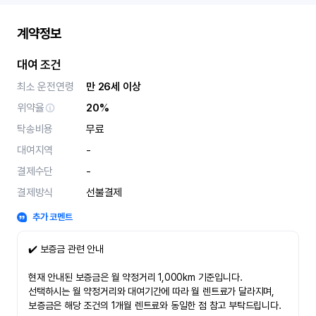
계약정보
대여 조건
최소 운전연령
만 26세 이상
위약율
20%
탁송비용
무료
대여지역
-
결제수단
-
결제방식
선불결제
추가 코멘트
✔️ 보증금 관련 안내
현재 안내된 보증금은 월 약정거리 1,000km 기준입니다.
선택하시는 월 약정거리와 대여기간에 따라 월 렌트료가 달라지며,
보증금은 해당 조건의 1개월 렌트료와 동일한 점 참고 부탁드립니다.