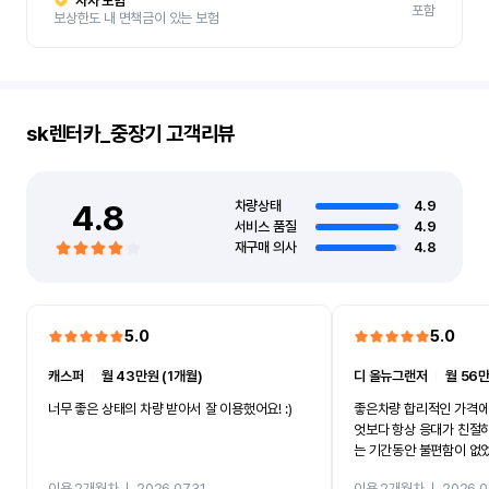
자차 보험
포함
보상한도 내 면책금이 있는 보험
sk렌터카_중장기
고객리뷰
4.8
차량상태
4.9
서비스 품질
4.9
재구매 의사
4.8
5.0
5.0
캐스퍼
ㅣ
월 43만원 (1개월)
디 올뉴그랜저
ㅣ
월 56만
너무 좋은 상태의 차량 받아서 잘 이용했어요! :)
좋은차량 합리적인 가격에
엇보다 항상 응대가 친절
는 기간동안 불편함이 없
까지 진행할만큼 여러가지
이용 2개월차
ㅣ
2026.07.31
이용 2개월차
ㅣ
2026.0