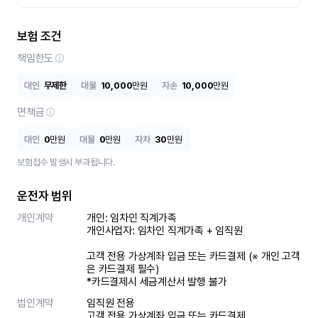
보험 조건
책임한도
대인
무제한
대물
10,000
만원
자손
10,000
만원
면책금
대인
0
만원
대물
0
만원
자차
30
만원
보험접수 발생시 부과됩니다.
운전자 범위
개인계약
개인: 임차인 직계가족 

개인사업자: 임차인 직계가족 + 임직원

고객 전용 가상계좌 입금 또는 카드결제 (※ 개인 고객
은 카드결제 필수)

*카드결제시 세금계산서 발행 불가
법인계약
임직원 전용

고객 전용 가상계좌 입금 또는 카드결제
