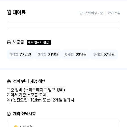
월 대여료
만 26세 이상 기준
VAT 포함
보증금
계약 만료시 환급!
1개월
77
만원
3개월
71
만원
6개월
63
만원
9개월
57
만원
정비/관리 제공 혜택
표준 정비 (스피드메이트 입고 정비)

계약서 기준 소모품 교체

예) 엔진오일 : 1만km 또는 12개월 경과시
계약 선택사항