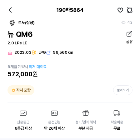
190하5864
43
르노(삼성)
뉴 QM6
공유
2.0 LPe LE
2023.03
LPG
96,560km
9
개월
계약시
최저 대여료
572,000
원
자차 포함
알아보기
신용등급
운전연령
정비/관리 혜택
탁송비용
6등급 이상
만 26세 이상
부분 제공
무료