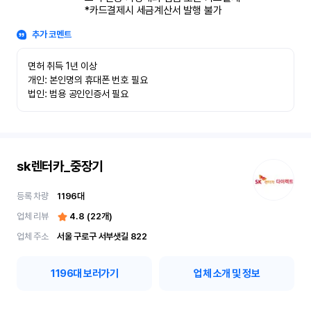
*카드결제시 세금계산서 발행 불가
추가 코멘트
면허 취득 1년 이상

개인: 본인명의 휴대폰 번호 필요

법인: 범용 공인인증서 필요
sk렌터카_중장기
등록 차량
1196
대
업체 리뷰
4.8
(
22
개)
업체 주소
서울 구로구 서부샛길 822
1196
대 보러가기
업체 소개 및 정보