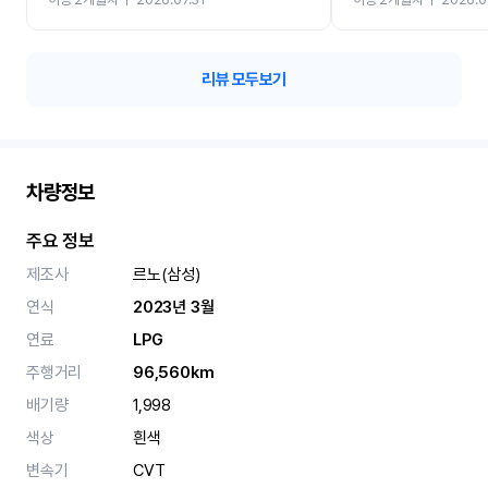
카 렌트 고민없이 강추합니
리뷰 모두보기
차량정보
주요 정보
제조사
르노(삼성)
연식
2023년 3월
연료
LPG
주행거리
96,560km
배기량
1,998
색상
흰색
변속기
CVT