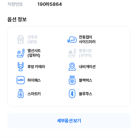
차량번호
190하5864
옵션 정보
썬루프
전동접이
(
일반)
사이드미러
열선시트
통풍시트
(
앞좌석)
(
운전석)
후방 카메라
내비게이션
하이패스
블랙박스
스마트키
블루투스
세부옵션 보기