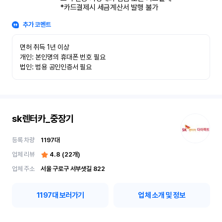
*카드결제시 세금계산서 발행 불가
추가 코멘트
면허 취득 1년 이상

개인: 본인명의 휴대폰 번호 필요

법인: 범용 공인인증서 필요
sk렌터카_중장기
등록 차량
1197
대
업체 리뷰
4.8
(
22
개)
업체 주소
서울 구로구 서부샛길 822
1197
대 보러가기
업체 소개 및 정보