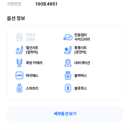
차량번호
190호4851
옵션 정보
썬루프
전동접이
(
일반)
사이드미러
열선시트
통풍시트
(
앞좌석)
(
운전석)
후방 카메라
내비게이션
하이패스
블랙박스
스마트키
블루투스
세부옵션 보기