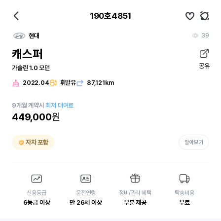
190호4851
39
현대
캐스퍼
공유
가솔린 1.0 모던
2022.04
휘발유
87,121km
9
개월
계약시
최저 대여료
449,000
원
자차 포함
알아보기
신용등급
운전연령
정비/관리 혜택
탁송비용
6등급 이상
만 26세 이상
부분 제공
무료