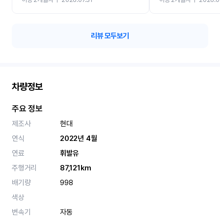
카 렌트 고민없이 강추합니
리뷰 모두보기
차량정보
주요 정보
제조사
현대
연식
2022년 4월
연료
휘발유
주행거리
87,121km
배기량
998
색상
변속기
자동