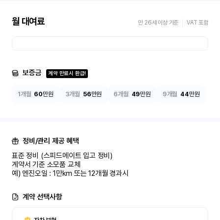
월 대여료
만 26세 이상 기준
VAT 포함
보증금
계약 만료시 환급!
1개월
60
만원
3개월
56
만원
6개월
49
만원
9개월
44
만원
정비/관리 제공 혜택
표준 정비 (스피드메이트 입고 정비)

계약서 기준 소모품 교체

예) 엔진오일 : 1만km 또는 12개월 경과시
계약 선택사항