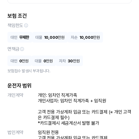
보험 조건
책임한도
대인
무제한
대물
10,000
만원
자손
10,000
만원
면책금
대인
0
만원
대물
0
만원
자차
30
만원
보험접수 발생시 부과됩니다.
운전자 범위
개인계약
개인: 임차인 직계가족 

개인사업자: 임차인 직계가족 + 임직원

고객 전용 가상계좌 입금 또는 카드결제 (※ 개인 고객
은 카드결제 필수)

*카드결제시 세금계산서 발행 불가
법인계약
임직원 전용

고객 전용 가상계좌 입금 또는 카드결제
