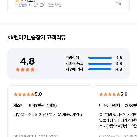
자차 보험
포함
보상한도 내 면책금이 있는 보험
sk렌터카_중장기
고객리뷰
4.8
차량상태
4.9
서비스 품질
4.9
재구매 의사
4.8
5.0
5.0
캐스퍼
ㅣ
월 43만원 (1개월)
디 올뉴그랜저
ㅣ
월 56만
너무 좋은 상태의 차량 받아서 잘 이용했어요! :)
좋은차량 합리적인 가격에
엇보다 항상 응대가 친절
는 기간동안 불편함이 없
까지 진행할만큼 여러가지
이용 2개월차
ㅣ
2026.07.31
이용 2개월차
ㅣ
2026.0