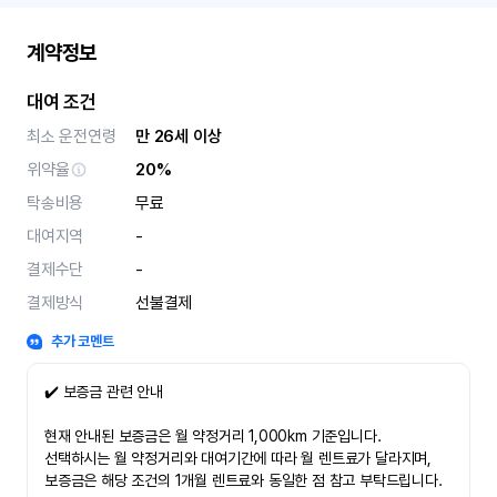
계약정보
대여 조건
최소 운전연령
만 26세 이상
위약율
20%
탁송비용
무료
대여지역
-
결제수단
-
결제방식
선불결제
추가 코멘트
✔️ 보증금 관련 안내
현재 안내된 보증금은 월 약정거리 1,000km 기준입니다.
선택하시는 월 약정거리와 대여기간에 따라 월 렌트료가 달라지며,
보증금은 해당 조건의 1개월 렌트료와 동일한 점 참고 부탁드립니다.