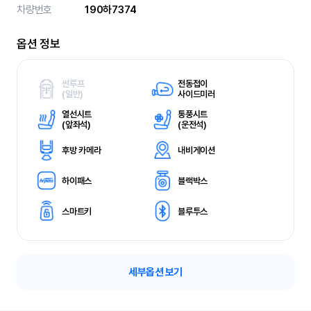
차량번호
190하7374
옵션 정보
썬루프
전동접이
(
일반)
사이드미러
열선시트
통풍시트
(
앞좌석)
(
운전석)
후방 카메라
내비게이션
하이패스
블랙박스
스마트키
블루투스
세부옵션 보기