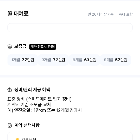
월 대여료
만 26세 이상 기준
VAT 포함
보증금
계약 만료시 환급!
1개월
77
만원
3개월
72
만원
6개월
63
만원
9개월
57
만원
정비/관리 제공 혜택
표준 정비 (스피드메이트 입고 정비)

계약서 기준 소모품 교체

예) 엔진오일 : 1만km 또는 12개월 경과시
계약 선택사항