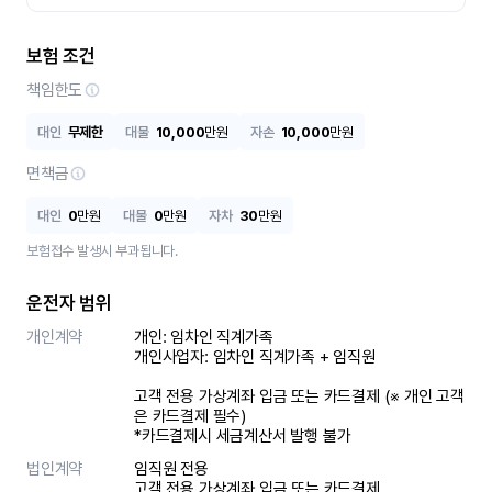
보험 조건
책임한도
대인
무제한
대물
10,000
만원
자손
10,000
만원
면책금
대인
0
만원
대물
0
만원
자차
30
만원
보험접수 발생시 부과됩니다.
운전자 범위
개인계약
개인: 임차인 직계가족 

개인사업자: 임차인 직계가족 + 임직원

고객 전용 가상계좌 입금 또는 카드결제 (※ 개인 고객
은 카드결제 필수)

*카드결제시 세금계산서 발행 불가
법인계약
임직원 전용

고객 전용 가상계좌 입금 또는 카드결제
