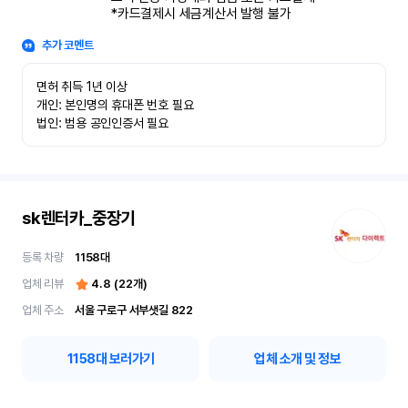
*카드결제시 세금계산서 발행 불가
추가 코멘트
면허 취득 1년 이상

개인: 본인명의 휴대폰 번호 필요

법인: 범용 공인인증서 필요
sk렌터카_중장기
등록 차량
1158
대
업체 리뷰
4.8
(
22
개)
업체 주소
서울 구로구 서부샛길 822
1158
대 보러가기
업체 소개 및 정보