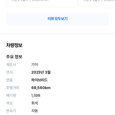
카 렌트 고민없이 강추합니
리뷰 모두보기
차량정보
주요 정보
제조사
기아
연식
2023년 3월
연료
하이브리드
주행거리
68,560km
배기량
1,598
색상
회색
변속기
자동