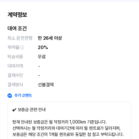
계약정보
대여 조건
최소 운전연령
만 26세 이상
위약율
20%
탁송비용
무료
대여지역
-
결제수단
-
결제방식
선불결제
추가 코멘트
✔️ 보증금 관련 안내
현재 안내된 보증금은 월 약정거리 1,000km 기준입니다.
선택하시는 월 약정거리와 대여기간에 따라 월 렌트료가 달라지며,
보증금은 해당 조건의 1개월 렌트료와 동일한 점 참고 부탁드립니다.