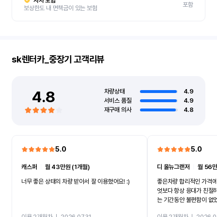
자차 보험
포함
보상한도 내 면책금이 있는 보험
sk렌터카_중장기
고객리뷰
4.8
차량상태
4.9
서비스 품질
4.9
재구매 의사
4.8
5.0
5.0
캐스퍼
ㅣ
월 43만원 (1개월)
디 올뉴그랜저
ㅣ
월 56만
너무 좋은 상태의 차량 받아서 잘 이용했어요! :)
좋은차량 합리적인 가격에
엇보다 항상 응대가 친절
는 기간동안 불편함이 없
까지 진행할만큼 여러가지
이용 2개월차
ㅣ
2026.07.31
이용 2개월차
ㅣ
2026.0