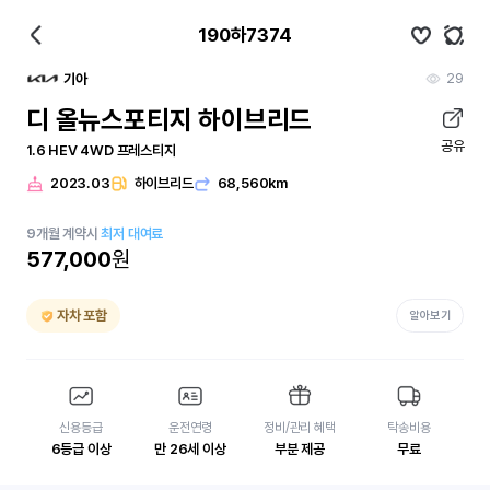
190하7374
29
기아
디 올뉴스포티지 하이브리드
공유
1.6 HEV 4WD 프레스티지
2023.03
하이브리드
68,560km
9
개월
계약시
최저 대여료
577,000
원
자차 포함
알아보기
신용등급
운전연령
정비/관리 혜택
탁송비용
6등급 이상
만 26세 이상
부분 제공
무료