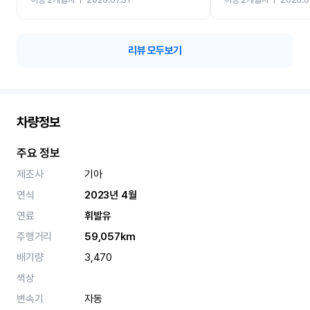
카 렌트 고민없이 강추합니
리뷰 모두보기
차량정보
주요 정보
제조사
기아
연식
2023년 4월
연료
휘발유
주행거리
59,057km
배기량
3,470
색상
변속기
자동