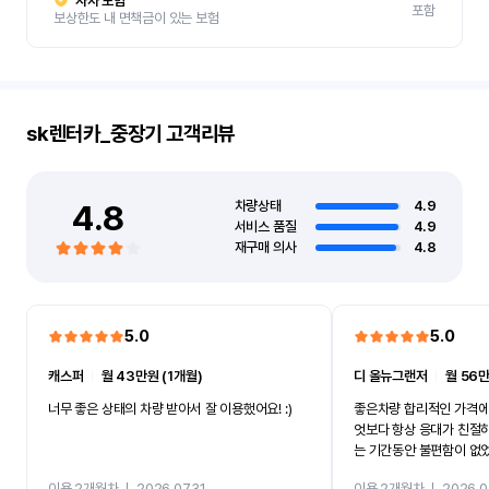
자차 보험
포함
보상한도 내 면책금이 있는 보험
sk렌터카_중장기
고객리뷰
4.8
차량상태
4.9
서비스 품질
4.9
재구매 의사
4.8
5.0
5.0
캐스퍼
ㅣ
월 43만원 (1개월)
디 올뉴그랜저
ㅣ
월 56만
너무 좋은 상태의 차량 받아서 잘 이용했어요! :)
좋은차량 합리적인 가격에
엇보다 항상 응대가 친절
는 기간동안 불편함이 없
까지 진행할만큼 여러가지
이용 2개월차
ㅣ
2026.07.31
이용 2개월차
ㅣ
2026.0