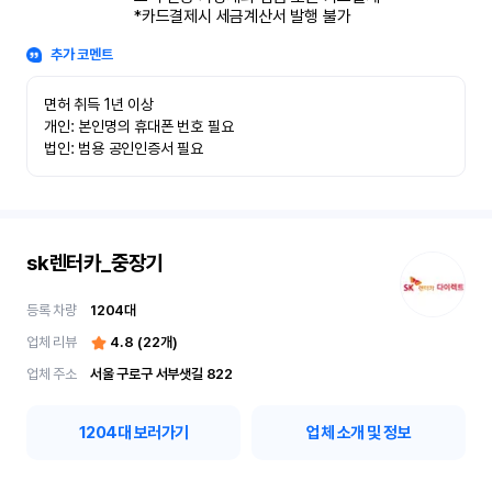
*카드결제시 세금계산서 발행 불가
추가 코멘트
면허 취득 1년 이상

개인: 본인명의 휴대폰 번호 필요

법인: 범용 공인인증서 필요
sk렌터카_중장기
등록 차량
1204
대
업체 리뷰
4.8
(
22
개)
업체 주소
서울 구로구 서부샛길 822
1204
대 보러가기
업체 소개 및 정보