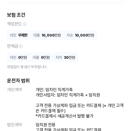
보험 조건
책임한도
대인
무제한
대물
10,000
만원
자손
10,000
만원
면책금
대인
0
만원
대물
0
만원
자차
30
만원
보험접수 발생시 부과됩니다.
운전자 범위
개인계약
개인: 임차인 직계가족 

개인사업자: 임차인 직계가족 + 임직원

고객 전용 가상계좌 입금 또는 카드결제 (※ 개인 고객
은 카드결제 필수)

*카드결제시 세금계산서 발행 불가
법인계약
임직원 전용

고객 전용 가상계좌 입금 또는 카드결제
