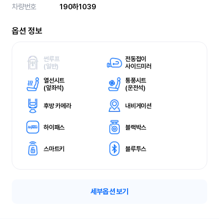
차량번호
190하1039
옵션 정보
썬루프
전동접이
(
일반)
사이드미러
열선시트
통풍시트
(
앞좌석)
(
운전석)
후방 카메라
내비게이션
하이패스
블랙박스
스마트키
블루투스
세부옵션 보기