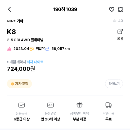
190하1039
40
기아
K8
공유
3.5 GDI 4WD 플래티넘
2023.04
휘발유
59,057km
9
개월
계약시
최저 대여료
724,000
원
자차 포함
알아보기
신용등급
운전연령
정비/관리 혜택
탁송비용
6등급 이상
만 26세 이상
부분 제공
무료