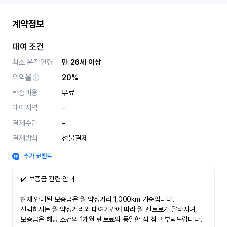
계약정보
대여 조건
최소 운전연령
만 26세 이상
위약율
20%
탁송비용
무료
대여지역
-
결제수단
-
결제방식
선불결제
추가 코멘트
✔️ 보증금 관련 안내
현재 안내된 보증금은 월 약정거리 1,000km 기준입니다.
선택하시는 월 약정거리와 대여기간에 따라 월 렌트료가 달라지며,
보증금은 해당 조건의 1개월 렌트료와 동일한 점 참고 부탁드립니다.