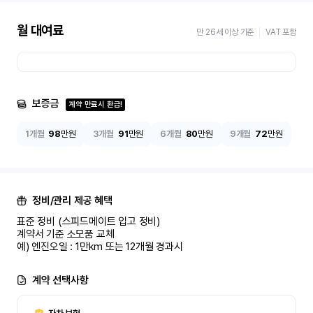
월 대여료
만 26세 이상 기준
VAT 포함
보증금
계약 만료시 환급!
1개월
98
만원
3개월
91
만원
6개월
80
만원
9개월
72
만원
정비/관리 제공 혜택
표준 정비 (스피드메이트 입고 정비)

계약서 기준 소모품 교체

예) 엔진오일 : 1만km 또는 12개월 경과시
계약 선택사항