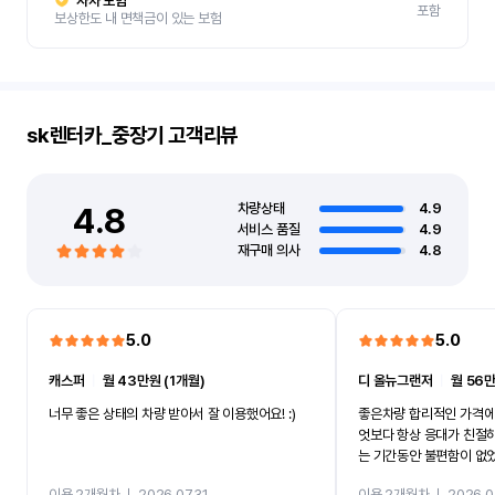
자차 보험
포함
보상한도 내 면책금이 있는 보험
sk렌터카_중장기
고객리뷰
4.8
차량상태
4.9
서비스 품질
4.9
재구매 의사
4.8
5.0
5.0
캐스퍼
ㅣ
월 43만원 (1개월)
디 올뉴그랜저
ㅣ
월 56만
너무 좋은 상태의 차량 받아서 잘 이용했어요! :)
좋은차량 합리적인 가격에
엇보다 항상 응대가 친절
는 기간동안 불편함이 없
까지 진행할만큼 여러가지
이용 2개월차
ㅣ
2026.07.31
이용 2개월차
ㅣ
2026.0