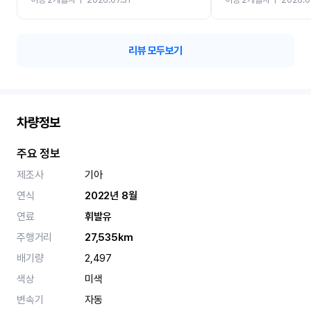
카 렌트 고민없이 강추합니
리뷰 모두보기
차량정보
주요 정보
제조사
기아
연식
2022년 8월
연료
휘발유
주행거리
27,535km
배기량
2,497
색상
미색
변속기
자동