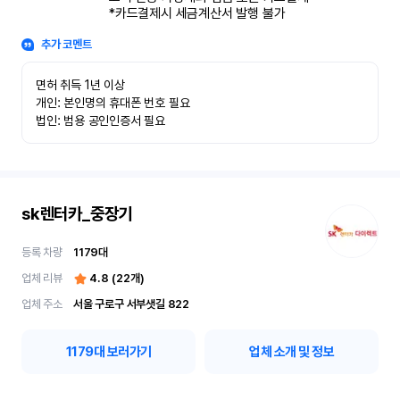
*카드결제시 세금계산서 발행 불가
추가 코멘트
면허 취득 1년 이상

개인: 본인명의 휴대폰 번호 필요

법인: 범용 공인인증서 필요
sk렌터카_중장기
등록 차량
1179
대
업체 리뷰
4.8
(
22
개)
업체 주소
서울 구로구 서부샛길 822
1179
대 보러가기
업체 소개 및 정보