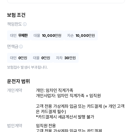
보험 조건
책임한도
대인
무제한
대물
10,000
만원
자손
10,000
만원
면책금
대인
0
만원
대물
0
만원
자차
30
만원
보험접수 발생시 부과됩니다.
운전자 범위
개인계약
개인: 임차인 직계가족 

개인사업자: 임차인 직계가족 + 임직원

고객 전용 가상계좌 입금 또는 카드결제 (※ 개인 고객
은 카드결제 필수)

*카드결제시 세금계산서 발행 불가
법인계약
임직원 전용

고객 전용 가상계좌 입금 또는 카드결제
