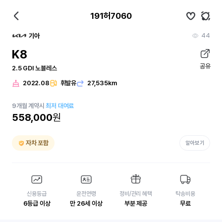
191허7060
44
기아
K8
공유
2.5 GDI 노블레스
2022.08
휘발유
27,535km
9
개월
계약시
최저 대여료
558,000
원
자차 포함
알아보기
신용등급
운전연령
정비/관리 혜택
탁송비용
6등급 이상
만 26세 이상
부분 제공
무료