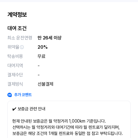
계약정보
대여 조건
최소 운전연령
만 26세 이상
위약율
20%
탁송비용
무료
대여지역
-
결제수단
-
결제방식
선불결제
추가 코멘트
✔️ 보증금 관련 안내
현재 안내된 보증금은 월 약정거리 1,000km 기준입니다.
선택하시는 월 약정거리와 대여기간에 따라 월 렌트료가 달라지며,
보증금은 해당 조건의 1개월 렌트료와 동일한 점 참고 부탁드립니다.