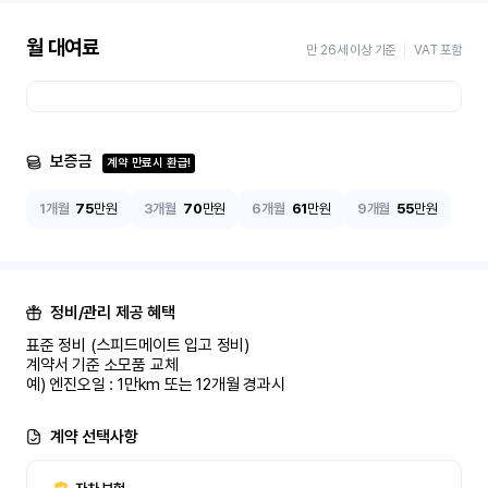
월 대여료
만 26세 이상 기준
VAT 포함
보증금
계약 만료시 환급!
1개월
75
만원
3개월
70
만원
6개월
61
만원
9개월
55
만원
정비/관리 제공 혜택
표준 정비 (스피드메이트 입고 정비)

계약서 기준 소모품 교체

예) 엔진오일 : 1만km 또는 12개월 경과시
계약 선택사항