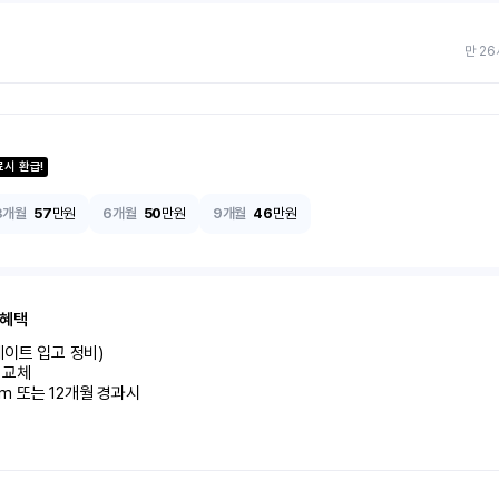
만 26
료시 환급!
3개월
57
만원
6개월
50
만원
9개월
46
만원
 혜택
이트 입고 정비)

교체

km 또는 12개월 경과시