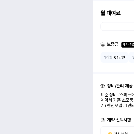
월 대여료
보증금
계약 만
1개월
61
만원
정비/관리 제공
표준 정비 (스피드메
계약서 기준 소모품 
예) 엔진오일 : 1만
계약 선택사항