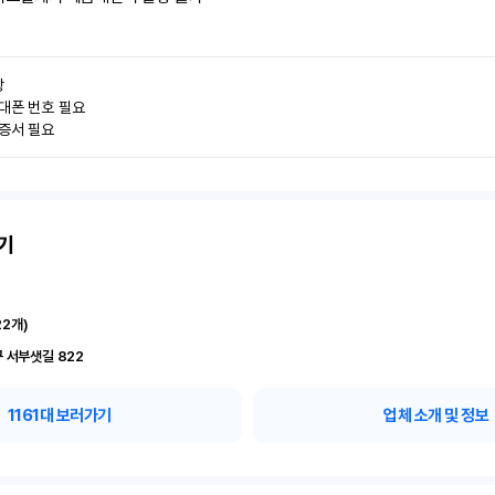


대폰 번호 필요

인증서 필요
기
22
개)
 서부샛길 822
1161
대 보러가기
업체 소개 및 정보