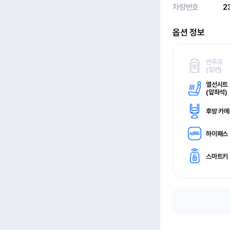
차량번호
2
옵션 정보
썬루프
(
일반)
열선시트
(
앞좌석)
후방 카
하이패스
스마트키