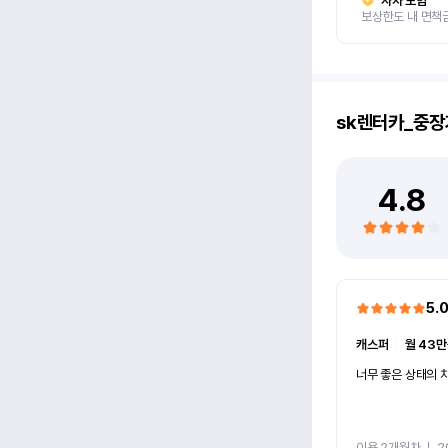
자차 보험
보상한도 내 면책
sk렌터카_중장
4.8
5.
캐스퍼
ㅣ
월 43만
너무 좋은 상태의 차
이용 2개월차
ㅣ
2