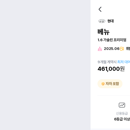
현대
베뉴
1.6 가솔린 프리미엄
2025.06
휘
9
개월
계약시
최저 대
461,000
원
자차 포함
신용등급
6등급 이상