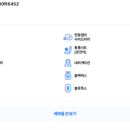
30허6452
전동접이
사이드미러
통풍시트
(
운전석)
메라
내비게이션
블랙박스
블루투스
세부옵션 보기