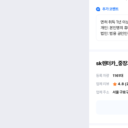
추가 코멘트
면허 취득 1년 이상
개인: 본인명의 휴
법인: 범용 공인
sk렌터카_중장
등록 차량
1161
대
업체 리뷰
4.8
(
업체 주소
서울 구로구