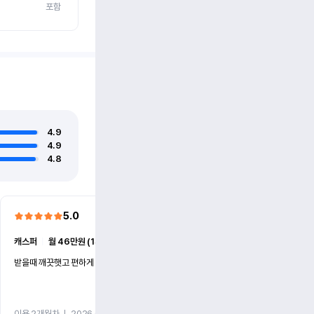
포함
4.9
4.9
4.8
5.0
5.0
캐스퍼
ㅣ
월 46만원 (1개월)
EV6
ㅣ
월 74만원 (1개월)
받을때 깨끗햇고 편하게 잘이용했습니다!
전기차 처음 타봤는데 편하게 
니다
이용 2개월차
ㅣ
2026.07.08
이용 2개월차
ㅣ
2026.06.10