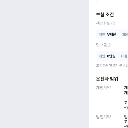
보험 조건
책임한도
대인
무제한
대물
면책금
대인
0
만원
대물
보험접수 발생시 부과됩
운전자 범위
개인계약
개
개
고
*
법인계약
임
고
*