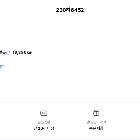
230허6452
발유
19,886km
여료
운전연령
정비/관리 혜택
만 26세 이상
부분 제공