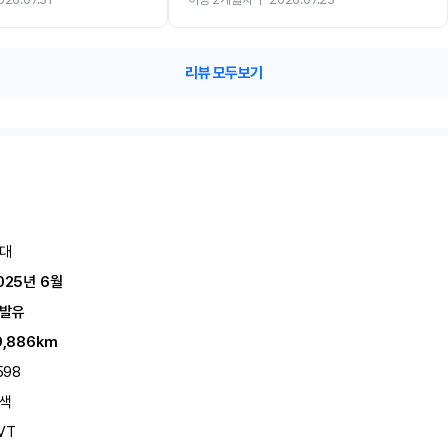
카 렌트 고민없이 강추합니다!!
리뷰 모두보기
대
025년 6월
발유
9,886km
598
색
VT