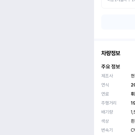
차량정보
주요 정보
제조사
현
연식
2
연료
휘
주행거리
1
배기량
1,
색상
흰
변속기
C