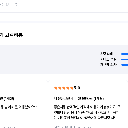
금이 있는 보험
기
고객리뷰
차량상태
서비스 품질
재구매 의사
0
5.0
원 (1개월)
디 올뉴그랜저
ㅣ
월 56만원 (1개월)
량 받아서 잘 이용했어요! :)
좋은차량 합리적인 가격에 이용이 가능했어요. 무
엇보다 항상 응대가 친절하고 자세했으며 이용하
는 기간동안 불편함이 없었어요. 다른차량 재렌트
까지 진행할만큼 여러가지로 만족스럽습니다. 반
026.07.31
이용 2개월차
ㅣ
2026.07.23