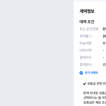
계약정보
대여 조건
최소 운전연령
만
위약율
2
탁송비용
무
대여지역
-
결제수단
-
결제방식
선
추가 코멘트
✔️ 보증금 관련 
현재 안내된 보증금
선택하시는 월 약
보증금은 해당 조