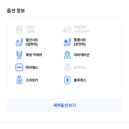
옵션 정보
썬루프
전동접이
(
일반)
사이드미러
열선시트
통풍시트
(
앞좌석)
(
운전석)
후방 카메라
내비게이션
하이패스
블랙박스
스마트키
블루투스
세부옵션 보기