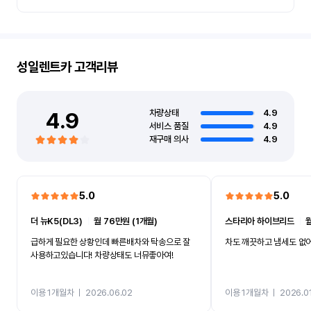
성일렌트카
고객리뷰
4.9
차량상태
4.9
서비스 품질
4.9
재구매 의사
4.9
5.0
5.0
더 뉴K5(DL3)
ㅣ
월 76만원 (1개월)
스타리아 하이브리드
ㅣ
월
급하게 필요한 상황인데 빠른배차와 탁송으로 잘
차도 깨끗하고 냄세도 없
사용하고있습니다! 차량상태도 너뮤좋아여!
이용 1개월차
ㅣ
2026.06.02
이용 1개월차
ㅣ
2026.01