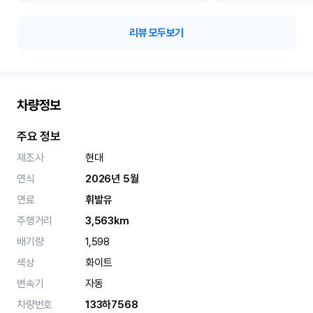
리뷰 모두보기
차량정보
주요 정보
제조사
현대
연식
2026년 5월
연료
휘발유
주행거리
3,563km
배기량
1,598
색상
화이트
변속기
자동
차량번호
133하7568