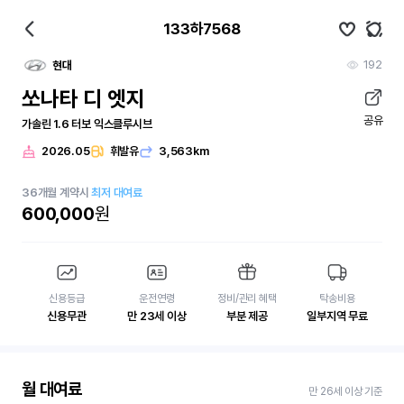
133하7568
192
현대
쏘나타 디 엣지
공유
가솔린 1.6 터보 익스클루시브
2026.05
휘발유
3,563km
36
개월
계약시
최저 대여료
600,000
원
신용등급
운전연령
정비/관리 혜택
탁송비용
신용무관
만 23세 이상
부분 제공
일부지역 무료
월 대여료
만 26세 이상 기준