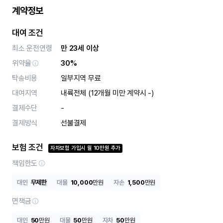
계약정보
대여 조건
최소 운전연령
만 23세 이상
위약율
30%
탁송비용
일부지역 무료
대여지역
내륙전체 (12개월 미만 계약시 -)
결제수단
-
결제방식
선불결제
보험 조건
자차보험 가입시
월
10
만원 추가
책임한도
대인
무제한
대물
10,000
만원
자손
1,500
만원
면책금
대인
50
만원
대물
50
만원
자차
50
만원