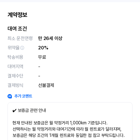
계약정보
대여 조건
최소 운전연령
만 26세 이상
위약율
20%
탁송비용
무료
대여지역
-
결제수단
-
결제방식
선불결제
추가 코멘트
✔️ 보증금 관련 안내
현재 안내된 보증금은 월 약정거리 1,000km 기준입니다.
선택하시는 월 약정거리와 대여기간에 따라 월 렌트료가 달라지며,
보증금은 해당 조건의 1개월 렌트료와 동일한 점 참고 부탁드립니다.