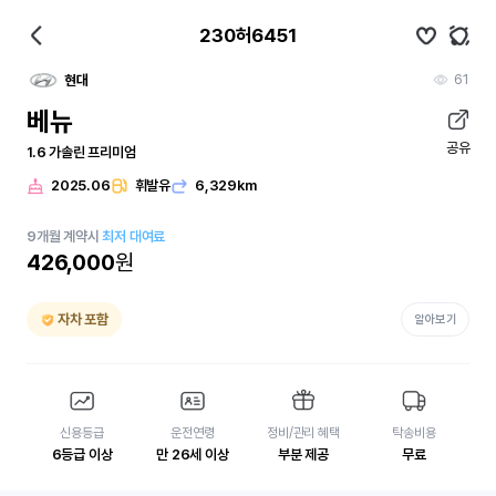
230허6451
61
현대
베뉴
공유
1.6 가솔린 프리미엄
2025.06
휘발유
6,329km
9
개월
계약시
최저 대여료
426,000
원
자차 포함
알아보기
신용등급
운전연령
정비/관리 혜택
탁송비용
6등급 이상
만 26세 이상
부분 제공
무료