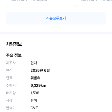
카 렌트 고민없이 강추합니
리뷰 모두보기
차량정보
주요 정보
제조사
현대
연식
2025년 6월
연료
휘발유
주행거리
6,329km
배기량
1,598
색상
흰색
변속기
CVT