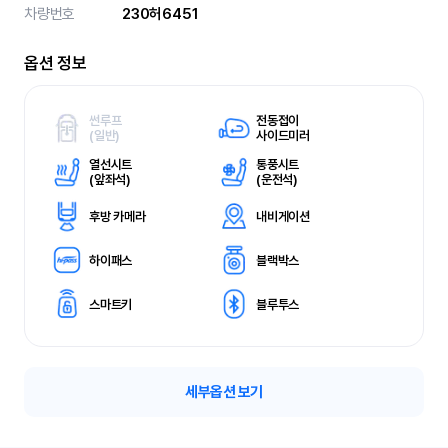
차량번호
230허6451
옵션 정보
썬루프
전동접이
(
일반)
사이드미러
열선시트
통풍시트
(
앞좌석)
(
운전석)
후방 카메라
내비게이션
하이패스
블랙박스
스마트키
블루투스
세부옵션 보기