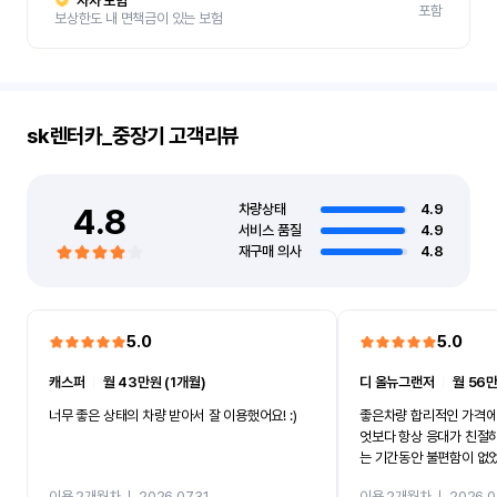
자차 보험
포함
보상한도 내 면책금이 있는 보험
sk렌터카_중장기
고객리뷰
4.8
차량상태
4.9
서비스 품질
4.9
재구매 의사
4.8
5.0
5.0
캐스퍼
ㅣ
월 43만원 (1개월)
디 올뉴그랜저
ㅣ
월 56만
너무 좋은 상태의 차량 받아서 잘 이용했어요! :)
좋은차량 합리적인 가격에
엇보다 항상 응대가 친절
는 기간동안 불편함이 없
까지 진행할만큼 여러가지
이용 2개월차
ㅣ
2026.07.31
이용 2개월차
ㅣ
2026.0