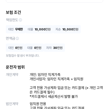
보험 조건
책임한도
대인
무제한
대물
10,000
만원
자손
10,000
만원
면책금
대인
0
만원
대물
0
만원
자차
30
만원
보험접수 발생시 부과됩니다.
운전자 범위
개인계약
개인: 임차인 직계가족 

개인사업자: 임차인 직계가족 + 임직원

고객 전용 가상계좌 입금 또는 카드결제 (※ 개인 고객
은 카드결제 필수)

*카드결제시 세금계산서 발행 불가
법인계약
임직원 전용

고객 전용 가상계좌 입금 또는 카드결제
