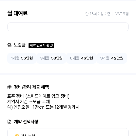
월 대여료
만 26세 이상 기준
VAT 포함
보증금
계약 만료시 환급!
1개월
56
만원
3개월
53
만원
6개월
46
만원
9개월
42
만원
정비/관리 제공 혜택
표준 정비 (스피드메이트 입고 정비)

계약서 기준 소모품 교체

예) 엔진오일 : 1만km 또는 12개월 경과시
계약 선택사항