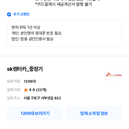
*카드결제시 세금계산서 발행 불가
추가 코멘트
면허 취득 1년 이상

개인: 본인명의 휴대폰 번호 필요

법인: 범용 공인인증서 필요
sk렌터카_중장기
등록 차량
1206
대
업체 리뷰
4.8
(
22
개)
업체 주소
서울 구로구 서부샛길 822
1206
대 보러가기
업체 소개 및 정보