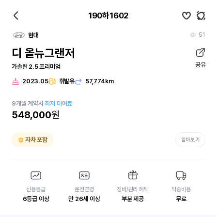
190하1602
51
현대
디 올뉴그랜저
공유
가솔린 2.5 프리미엄
2023.05
휘발유
57,774km
9
개월
계약시
최저 대여료
548,000
원
자차 포함
알아보기
신용등급
운전연령
정비/관리 혜택
탁송비용
6등급 이상
만 26세 이상
부분 제공
무료