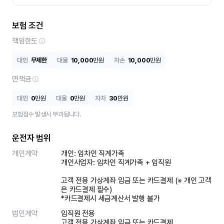
보험 조건
책임한도
대인
무제한
대물
10,000
만원
자손
10,000
만원
면책금
대인
0
만원
대물
0
만원
자차
30
만원
보험접수 발생시 부과됩니다.
운전자 범위
개인계약
개인: 임차인 직계가족 

개인사업자: 임차인 직계가족 + 임직원

고객 전용 가상계좌 입금 또는 카드결제 (※ 개인 고객
은 카드결제 필수)

*카드결제시 세금계산서 발행 불가
법인계약
임직원 전용

고객 전용 가상계좌 입금 또는 카드결제
