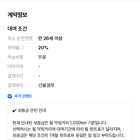
계약정보
대여 조건
최소 운전연령
만 26세 이상
위약율
20%
탁송비용
무료
대여지역
-
결제수단
-
결제방식
선불결제
추가 코멘트
✔️ 보증금 관련 안내
현재 안내된 보증금은 월 약정거리 1,000km 기준입니다.
선택하시는 월 약정거리와 대여기간에 따라 월 렌트료가 달라지며,
보증금은 해당 조건의 1개월 렌트료와 동일한 점 참고 부탁드립니다.