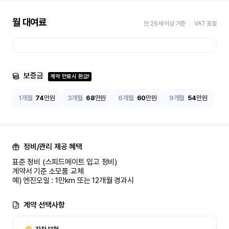
월 대여료
만 26세 이상 기준
VAT 포함
보증금
계약 만료시 환급!
1개월
74
만원
3개월
68
만원
6개월
60
만원
9개월
54
만원
정비/관리 제공 혜택
표준 정비 (스피드메이트 입고 정비)

계약서 기준 소모품 교체

예) 엔진오일 : 1만km 또는 12개월 경과시
계약 선택사항