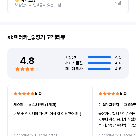
자차 보험
포함
보상한도 내 면책금이 있는 보험
sk렌터카_중장기
고객리뷰
4.8
차량상태
4.9
서비스 품질
4.9
재구매 의사
4.8
5.0
5.0
캐스퍼
ㅣ
월 43만원 (1개월)
디 올뉴그랜저
ㅣ
월 56만
너무 좋은 상태의 차량 받아서 잘 이용했어요! :)
좋은차량 합리적인 가격에
엇보다 항상 응대가 친절
는 기간동안 불편함이 없
까지 진행할만큼 여러가지
이용 2개월차
ㅣ
2026.07.31
이용 2개월차
ㅣ
2026.0