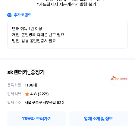
*카드결제시 세금계산서 발행 불가
추가 코멘트
면허 취득 1년 이상

개인: 본인명의 휴대폰 번호 필요

법인: 범용 공인인증서 필요
sk렌터카_중장기
등록 차량
1196
대
업체 리뷰
4.8
(
22
개)
업체 주소
서울 구로구 서부샛길 822
1196
대 보러가기
업체 소개 및 정보