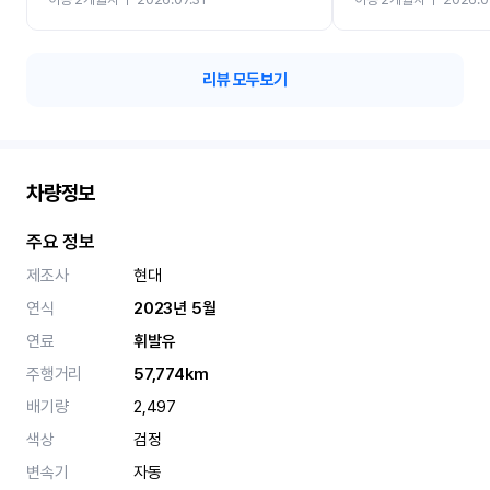
카 렌트 고민없이 강추합니
리뷰 모두보기
차량정보
주요 정보
제조사
현대
연식
2023년 5월
연료
휘발유
주행거리
57,774km
배기량
2,497
색상
검정
변속기
자동