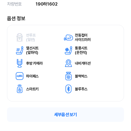
차량번호
190하1602
옵션 정보
썬루프
전동접이
(
일반)
사이드미러
열선시트
통풍시트
(
앞좌석)
(
운전석)
후방 카메라
내비게이션
하이패스
블랙박스
스마트키
블루투스
세부옵션 보기