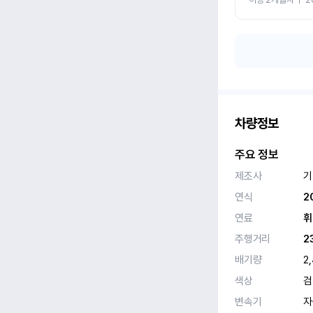
차량정보
주요 정보
제조사
기
연식
2
연료
휘
주행거리
2
배기량
2
색상
검
변속기
자