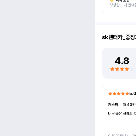
자차 보험
보상한도 내 면책
sk렌터카_중장
4.8
5.
캐스퍼
ㅣ
월 43만
너무 좋은 상태의 차
이용 2개월차
ㅣ
2