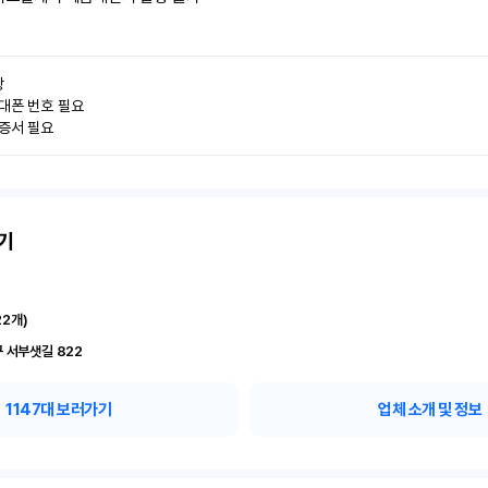


대폰 번호 필요

인증서 필요
기
22
개)
 서부샛길 822
1147
대 보러가기
업체 소개 및 정보