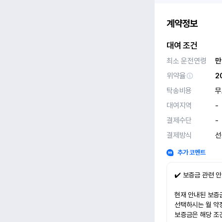
계약정보
대여 조건
최소 운전연령
만
위약율
2
탁송비용
무
대여지역
-
결제수단
-
결제방식
선
추가 코멘트
✔️ 보증금 관련 
현재 안내된 보증금
선택하시는 월 약
보증금은 해당 조