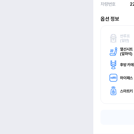
차량번호
2
옵션 정보
썬루프
(
일반)
열선시트
(
앞좌석)
후방 카
하이패스
스마트키