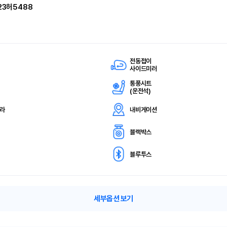
23허5488
전동접이
사이드미러
통풍시트
(
운전석)
메라
내비게이션
블랙박스
블루투스
세부옵션 보기