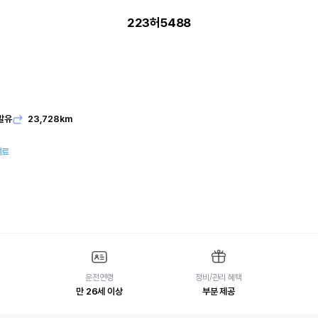
223허5488
발유
23,728km
여료
운전연령
정비/관리 혜택
만 26세 이상
부분 제공