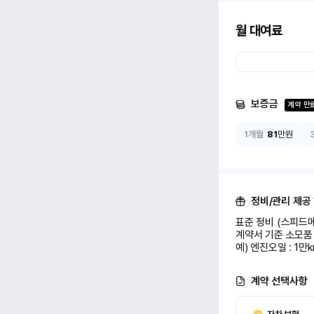
월 대여료
보증금
계약 만
1개월
81
만원
정비/관리 제공
표준 정비 (스피드메
계약서 기준 소모품 
예) 엔진오일 : 1만
계약 선택사항