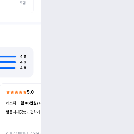
포함
4.9
4.9
4.8
5.0
5.0
캐스퍼
ㅣ
월 46만원 (1개월)
EV6
ㅣ
월 74만원 (1개월)
받을때 깨끗햇고 편하게 잘이용했습니다!
전기차 처음 타봤는데 편하게 
니다
이용 2개월차
ㅣ
2026.07.08
이용 2개월차
ㅣ
2026.06.10