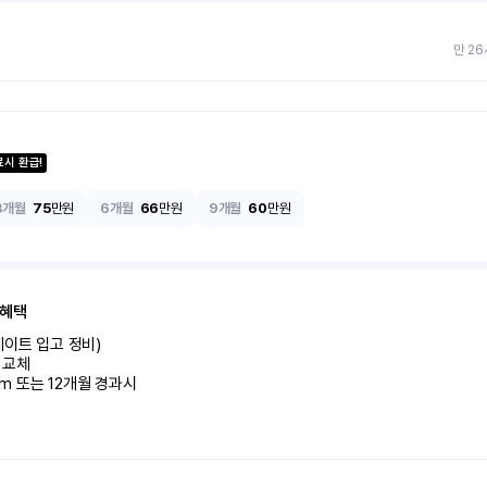
만 26
료시 환급!
3개월
75
만원
6개월
66
만원
9개월
60
만원
 혜택
이트 입고 정비)

교체

km 또는 12개월 경과시