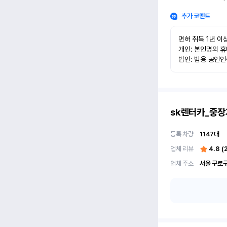
추가 코멘트
면허 취득 1년 이상
개인: 본인명의 휴
법인: 범용 공인
sk렌터카_중장
등록 차량
1147
대
업체 리뷰
4.8
(
업체 주소
서울 구로구