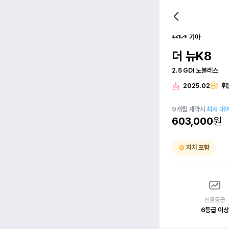
기아
더 뉴K8
2.5 GDI 노블레스
2025.02
휘
9
개월
계약시
최저 대
603,000
원
자차 포함
신용등급
6등급 이상