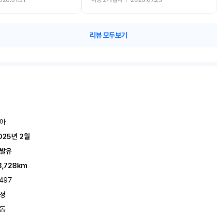
카 렌트 고민없이 강추합니다!!
리뷰 모두보기
아
025년 2월
발유
3,728km
,497
정
동