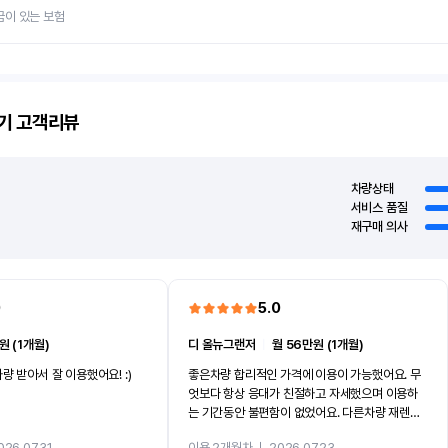
금이 있는 보험
기
고객리뷰
차량상태
서비스 품질
재구매 의사
0
5.0
원 (1개월)
디 올뉴그랜저
ㅣ
월 56만원 (1개월)
량 받아서 잘 이용했어요! :)
좋은차량 합리적인 가격에 이용이 가능했어요. 무
엇보다 항상 응대가 친절하고 자세했으며 이용하
는 기간동안 불편함이 없었어요. 다른차량 재렌트
까지 진행할만큼 여러가지로 만족스럽습니다. 반
026.07.31
이용 2개월차
ㅣ
2026.07.23