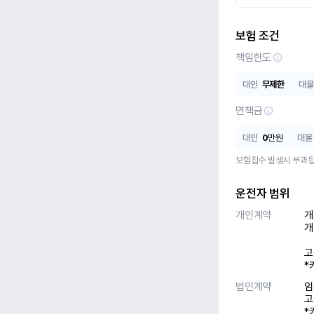
보험 조건
책임한도
대인
무제한
대물
면책금
대인
0
만원
대물
보험접수 발생시 부과됩
운전자 범위
개인계약
개
개
고
*
법인계약
임
고
*