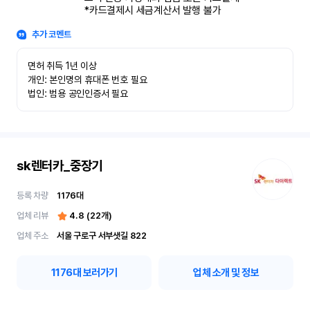
*카드결제시 세금계산서 발행 불가
추가 코멘트
면허 취득 1년 이상

개인: 본인명의 휴대폰 번호 필요

법인: 범용 공인인증서 필요
sk렌터카_중장기
등록 차량
1176
대
업체 리뷰
4.8
(
22
개)
업체 주소
서울 구로구 서부샛길 822
1176
대 보러가기
업체 소개 및 정보