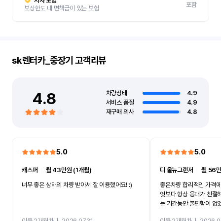
자차 보험
포함
보상한도 내 면책금이 있는 보험
sk렌터카_중장기
고객리뷰
4.8
차량상태
4.9
서비스 품질
4.9
재구매 의사
4.8
5.0
5.0
캐스퍼
ㅣ
월 43만원 (1개월)
디 올뉴그랜저
ㅣ
월 56만
너무 좋은 상태의 차량 받아서 잘 이용했어요! :)
좋은차량 합리적인 가격에
엇보다 항상 응대가 친절
는 기간동안 불편함이 없
까지 진행할만큼 여러가지
이용 2개월차
ㅣ
2026.07.31
이용 2개월차
ㅣ
2026.0