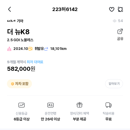
223허6142
54
기아
더 뉴K8
공유
2.5 GDI 노블레스
2024.10
휘발유
18,101km
9
개월
계약시
최저 대여료
582,000
원
자차 포함
알아보기
신용등급
운전연령
정비/관리 혜택
탁송비용
6등급 이상
만 26세 이상
부분 제공
무료