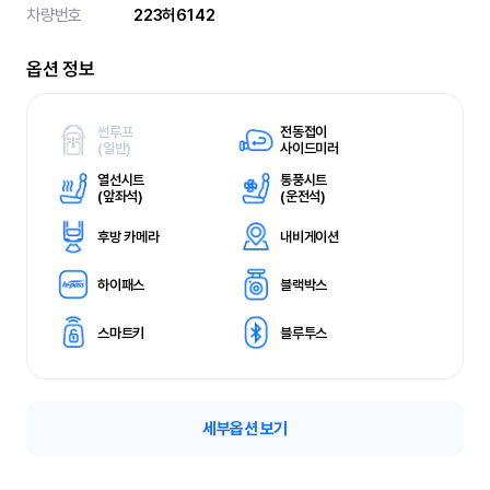
차량번호
223허6142
옵션 정보
썬루프
전동접이
(
일반)
사이드미러
열선시트
통풍시트
(
앞좌석)
(
운전석)
후방 카메라
내비게이션
하이패스
블랙박스
스마트키
블루투스
세부옵션 보기