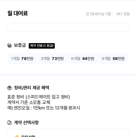
월 대여료
만 26세 이상 기준
VAT 포함
보증금
계약 만료시 환급!
1개월
78
만원
3개월
73
만원
6개월
64
만원
9개월
58
만원
정비/관리 제공 혜택
표준 정비 (스피드메이트 입고 정비)

계약서 기준 소모품 교체

예) 엔진오일 : 1만km 또는 12개월 경과시
계약 선택사항