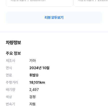
카 렌트 고민없이 강추합니
리뷰 모두보기
차량정보
주요 정보
제조사
기아
연식
2024년 10월
연료
휘발유
주행거리
18,101km
배기량
2,497
색상
검정
변속기
자동