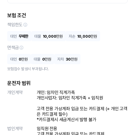
보험 조건
책임한도
대인
무제한
대물
10,000
만원
자손
10,000
만원
면책금
대인
0
만원
대물
0
만원
자차
30
만원
보험접수 발생시 부과됩니다.
운전자 범위
개인계약
개인: 임차인 직계가족 

개인사업자: 임차인 직계가족 + 임직원

고객 전용 가상계좌 입금 또는 카드결제 (※ 개인 고객
은 카드결제 필수)

*카드결제시 세금계산서 발행 불가
법인계약
임직원 전용

고객 전용 가상계좌 입금 또는 카드결제
