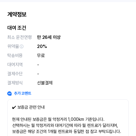
계약정보
대여 조건
최소 운전연령
만 26세 이상
위약율
20%
탁송비용
무료
대여지역
-
결제수단
-
결제방식
선불결제
추가 코멘트
✔️ 보증금 관련 안내
현재 안내된 보증금은 월 약정거리 1,000km 기준입니다.
선택하시는 월 약정거리와 대여기간에 따라 월 렌트료가 달라지며,
보증금은 해당 조건의 1개월 렌트료와 동일한 점 참고 부탁드립니다.