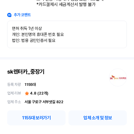
*카드결제시 세금계산서 발행 불가
추가 코멘트
면허 취득 1년 이상

개인: 본인명의 휴대폰 번호 필요

법인: 범용 공인인증서 필요
sk렌터카_중장기
등록 차량
1155
대
업체 리뷰
4.8
(
22
개)
업체 주소
서울 구로구 서부샛길 822
1155
대 보러가기
업체 소개 및 정보