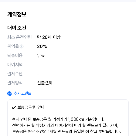
계약정보
대여 조건
최소 운전연령
만 26세 이상
위약율
20%
탁송비용
무료
대여지역
-
결제수단
-
결제방식
선불결제
추가 코멘트
✔️ 보증금 관련 안내
현재 안내된 보증금은 월 약정거리 1,000km 기준입니다.
선택하시는 월 약정거리와 대여기간에 따라 월 렌트료가 달라지며,
보증금은 해당 조건의 1개월 렌트료와 동일한 점 참고 부탁드립니다.