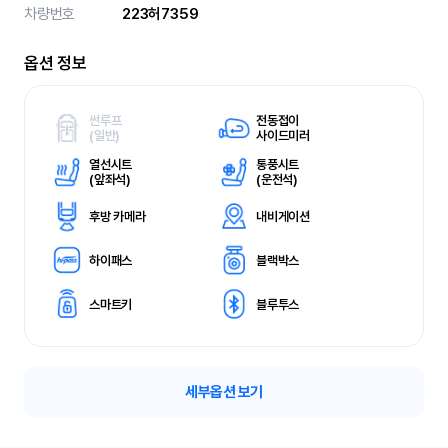
차량번호
223허7359
옵션 정보
썬루프
전동접이
(
일반)
사이드미러
열선시트
통풍시트
(
앞좌석)
(
운전석)
후방 카메라
내비게이션
하이패스
블랙박스
스마트키
블루투스
세부옵션 보기