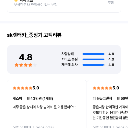
자차 보험
포함
보상한도 내 면책금이 있는 보험
sk렌터카_중장기
고객리뷰
4.8
차량상태
4.9
서비스 품질
4.9
재구매 의사
4.8
5.0
5.0
캐스퍼
ㅣ
월 43만원 (1개월)
디 올뉴그랜저
ㅣ
월 56만
너무 좋은 상태의 차량 받아서 잘 이용했어요! :)
좋은차량 합리적인 가격에
엇보다 항상 응대가 친절
는 기간동안 불편함이 없
까지 진행할만큼 여러가지
이용 2개월차
ㅣ
2026.07.31
이용 2개월차
ㅣ
2026.0