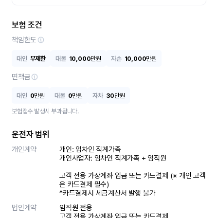
보험 조건
책임한도
대인
무제한
대물
10,000
만원
자손
10,000
만원
면책금
대인
0
만원
대물
0
만원
자차
30
만원
보험접수 발생시 부과됩니다.
운전자 범위
개인계약
개인: 임차인 직계가족 

개인사업자: 임차인 직계가족 + 임직원

고객 전용 가상계좌 입금 또는 카드결제 (※ 개인 고객
은 카드결제 필수)

*카드결제시 세금계산서 발행 불가
법인계약
임직원 전용

고객 전용 가상계좌 입금 또는 카드결제
