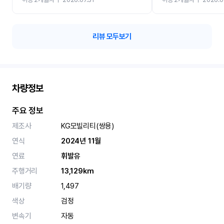
카 렌트 고민없이 강추합니
리뷰 모두보기
차량정보
주요 정보
제조사
KG모빌리티(쌍용)
연식
2024년 11월
연료
휘발유
주행거리
13,129km
배기량
1,497
색상
검정
변속기
자동