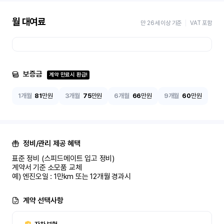
월 대여료
만 26세 이상 기준
VAT 포함
보증금
계약 만료시 환급!
1개월
81
만원
3개월
75
만원
6개월
66
만원
9개월
60
만원
정비/관리 제공 혜택
표준 정비 (스피드메이트 입고 정비)

계약서 기준 소모품 교체

예) 엔진오일 : 1만km 또는 12개월 경과시
계약 선택사항