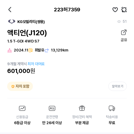
223허7359
51
KG모빌리티(쌍용)
액티언(J120)
공유
1.5 T-GDI 4WD S7
2024.11
휘발유
13,129km
9
개월
계약시
최저 대여료
601,000
원
자차 포함
알아보기
신용등급
운전연령
정비/관리 혜택
탁송비용
6등급 이상
만 26세 이상
부분 제공
무료