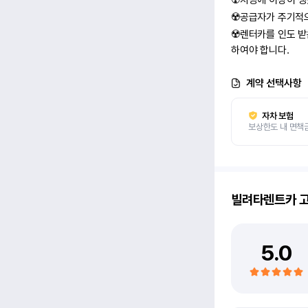
☢️차량에 이상이 
☢️공급자가 주기적으
☢️렌터카를 인도 
하여야 합니다.
계약 선택사항
자차 보험
보상한도 내 면책
빌려타렌트카
고
5.0