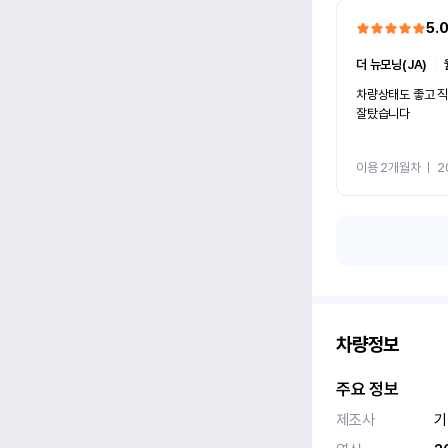
5.
더 뉴모닝(JA)
ㅣ
차량상태도 좋고 
잘탔습니다
이용 2개월차
ㅣ
2
차량정보
주요 정보
제조사
기