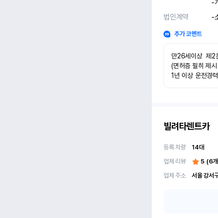
-
법인계약
-
추가 코멘트
만26세이상  제2
(면허증 필히 제시
1년 이상 운전경
빌려타렌트카
등록 차량
14
대
업체 리뷰
5
(
6
개
업체 주소