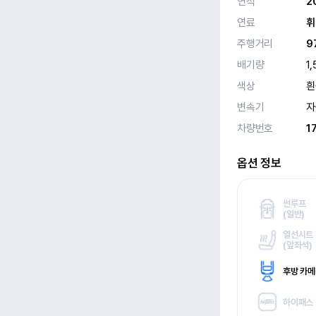
연식
2
연료
휘
주행거리
9
배기량
1,
색상
흰
변속기
자
차량번호
1
옵션 정보
썬루프
(
일반)
열선시트
(
앞좌석)
후방 카
하이패스