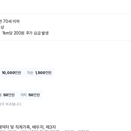
만 70세 이하

상

  1km당 200원 추가 요금 발생
10,000
만원
자손
1,500
만원
물
50
만원
자차
50
만원
각각 부과됩니다.
계약자 및 직계가족, 배우자, 제3자
