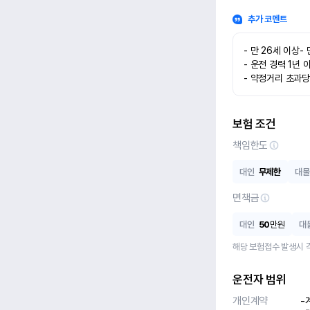
추가 코멘트
- 만 26세 이상- 
- 운전 경력 1년 이
- 약정거리 초과당
보험 조건
책임한도
대인
무제한
대물
면책금
대인
50
만원
대
해당 보험접수 발생시 
운전자 범위
개인계약
-