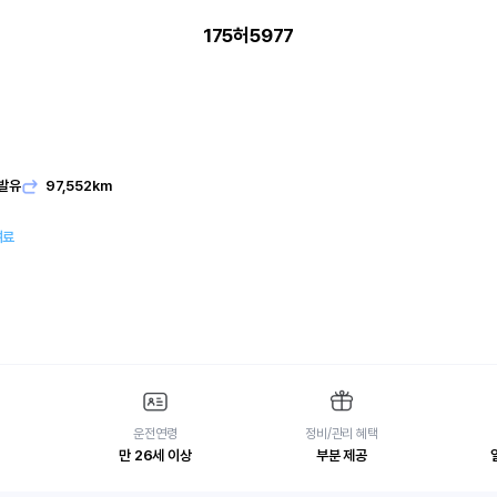
175허5977
발유
97,552km
여료
운전연령
정비/관리 혜택
만 26세 이상
부분 제공