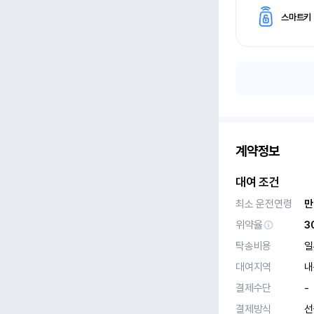
스마트키
계약정보
대여 조건
최소 운전연령
만
위약율
3
탁송비용
일
대여지역
내
결제수단
-
결제방식
선