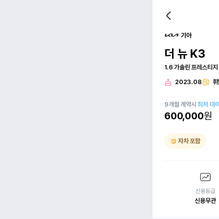
기아
더 뉴 K3
1.6 가솔린 프레스티지
2023.08
휘
9
개월
계약시
최저 대
600,000
원
자차 포함
신용등급
신용무관