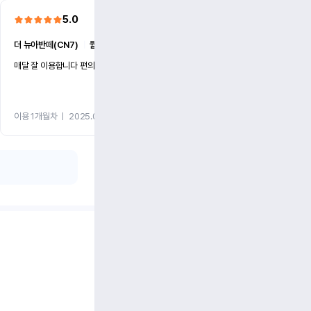
5.0
5.0
더 뉴아반떼(CN7)
ㅣ
월 72만원 (1개월)
더 뉴아반떼(CN7)
ㅣ
월 72만
매달 잘 이용합니다 편의를 봐주셔서 감샤합니다
좋습니다 매번 양해 감사요
이용 1개월차
ㅣ
2025.07.30
이용 1개월차
ㅣ
2025.06.22