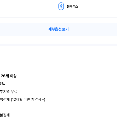
블루투스
세부옵션 보기
 26세 이상
0%
부지역 무료
륙전체 (12개월 미만 계약시 -)
불결제