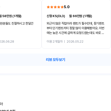
0
5.0
월 58만원 (1개월)
신형 K5(DL3)
ㅣ
월 66만원 (1개월)
직원분들도 친절하시고 한달간
외근이 많은 직업이라 렌트가 필수인데, 장기렌트
부터 단기렌트까지 정말 많이 이용해봤어요. 이번
에는 늦은 시간에 급하게 요청드렸는데도 바로 집
앞까지 차량을 가져다주셔서 정말 감사했습니다.
026.06.28
이용 2개월차
ㅣ
2026.05.22
무엇보다 직원분들의 친절함부터 차량 관리 상태
까지 너무 잘 되어 있어서 이용하면서 내내 ‘안전하
다’는 느낌을 받았어요. 결국 한 달 더 연장할 정도
로 만족도가 높았고, 정말 믿음이 가는 곳입니다.
리뷰 모두보기
특히 여성분들께 더 추천드리고 싶어요. 차량 관리
가 정말 잘 되어 있어서 안심하고 이용할 수 있어
요! 믿고 이용하셔도 되는 찐 리뷰입니다 ????
아