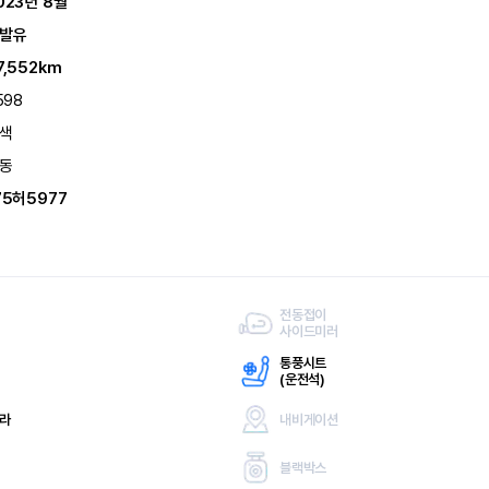
023년 8월
발유
7,552km
598
색
동
75허5977
전동접이
사이드미러
통풍시트
(
운전석)
메라
내비게이션
블랙박스