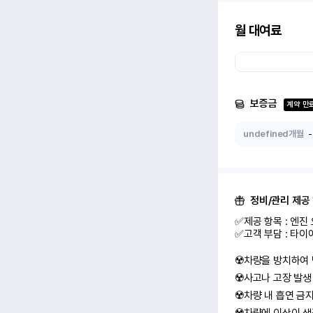
월 대여료
보증금
계약 만
undefined개월
-
정비/관리 제공
✅제공 항목 : 엔진 
✅고객 부담 : 타이
☢️차량을 방치하여 
☢️사고나 고장 발생
☢️차량 내 흡연 금