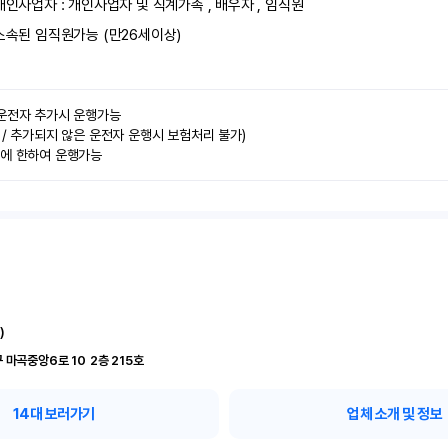
개인사업자 : 개인사업자 및 직계가족 , 배우자 , 임직원
소속된 임직원가능 (만26세이상)
운전자 추가시 운행가능

 / 추가되지 않은 운전자 운행시 보험처리 불가)

력에 한하여 운행가능
)
서울 강서구 마곡중앙6로 10	2층 215호
14
대 보러가기
업체 소개 및 정보