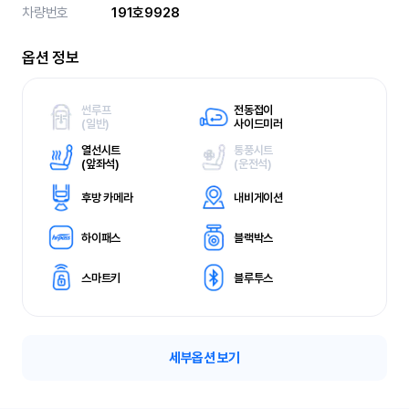
차량번호
191호9928
옵션 정보
썬루프
전동접이
(
일반)
사이드미러
열선시트
통풍시트
(
앞좌석)
(
운전석)
후방 카메라
내비게이션
하이패스
블랙박스
스마트키
블루투스
세부옵션 보기