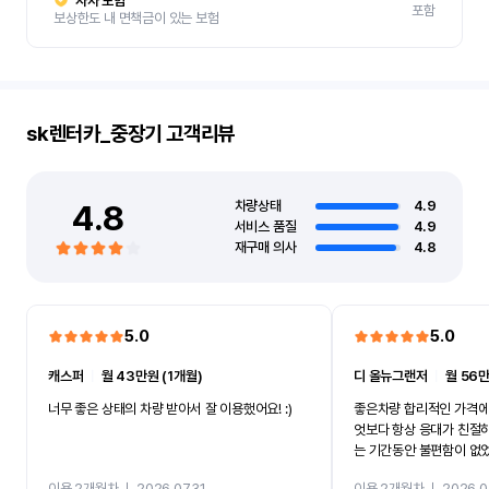
자차 보험
포함
보상한도 내 면책금이 있는 보험
sk렌터카_중장기
고객리뷰
4.8
차량상태
4.9
서비스 품질
4.9
재구매 의사
4.8
5.0
5.0
캐스퍼
ㅣ
월 43만원 (1개월)
디 올뉴그랜저
ㅣ
월 56만
너무 좋은 상태의 차량 받아서 잘 이용했어요! :)
좋은차량 합리적인 가격에
엇보다 항상 응대가 친절
는 기간동안 불편함이 없
까지 진행할만큼 여러가지
이용 2개월차
ㅣ
2026.07.31
이용 2개월차
ㅣ
2026.0