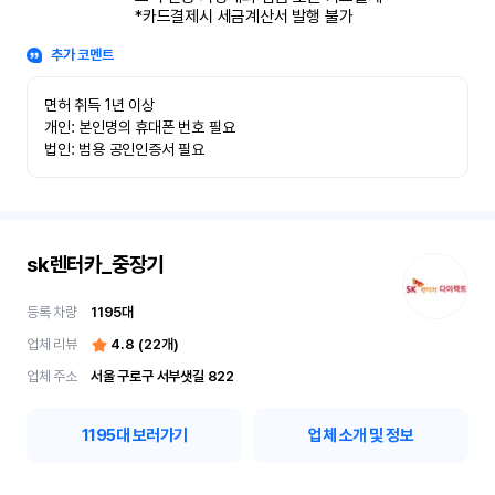
*카드결제시 세금계산서 발행 불가
추가 코멘트
면허 취득 1년 이상

개인: 본인명의 휴대폰 번호 필요

법인: 범용 공인인증서 필요
sk렌터카_중장기
등록 차량
1195
대
업체 리뷰
4.8
(
22
개)
업체 주소
서울 구로구 서부샛길 822
1195
대 보러가기
업체 소개 및 정보