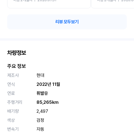
카 렌트 고민없이 강추합니
리뷰 모두보기
차량정보
주요 정보
제조사
현대
연식
2022년 11월
연료
휘발유
주행거리
85,265km
배기량
2,497
색상
검정
변속기
자동