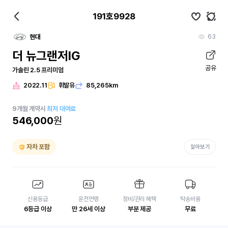
191호9928
63
현대
더 뉴그랜저IG
공유
가솔린 2.5 프리미엄
2022.11
휘발유
85,265km
9
개월
계약시
최저 대여료
546,000
원
자차 포함
알아보기
신용등급
운전연령
정비/관리 혜택
탁송비용
6등급 이상
만 26세 이상
부분 제공
무료