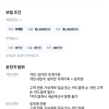
보험 조건
책임한도
대인
무제한
대물
10,000
만원
자손
10,000
만원
면책금
대인
0
만원
대물
0
만원
자차
30
만원
보험접수 발생시 부과됩니다.
운전자 범위
개인계약
개인: 임차인 직계가족 

개인사업자: 임차인 직계가족 + 임직원

고객 전용 가상계좌 입금 또는 카드결제 (※ 개인 고객
은 카드결제 필수)

*카드결제시 세금계산서 발행 불가
법인계약
임직원 전용

고객 전용 가상계좌 입금 또는 카드결제
