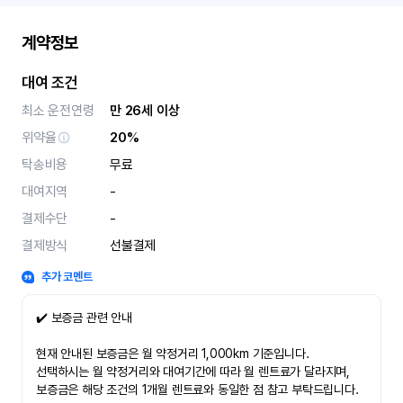
계약정보
대여 조건
최소 운전연령
만 26세 이상
위약율
20%
탁송비용
무료
대여지역
-
결제수단
-
결제방식
선불결제
추가 코멘트
✔️ 보증금 관련 안내
현재 안내된 보증금은 월 약정거리 1,000km 기준입니다.
선택하시는 월 약정거리와 대여기간에 따라 월 렌트료가 달라지며,
보증금은 해당 조건의 1개월 렌트료와 동일한 점 참고 부탁드립니다.