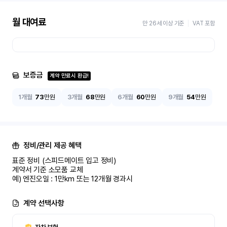
월 대여료
만 26세 이상 기준
VAT 포함
보증금
계약 만료시 환급!
1개월
73
만원
3개월
68
만원
6개월
60
만원
9개월
54
만원
정비/관리 제공 혜택
표준 정비 (스피드메이트 입고 정비)

계약서 기준 소모품 교체

예) 엔진오일 : 1만km 또는 12개월 경과시
계약 선택사항