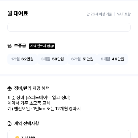
월 대여료
만 26세 이상 기준
VAT 포함
보증금
계약 만료시 환급!
1개월
62
만원
3개월
58
만원
6개월
51
만원
9개월
46
만원
정비/관리 제공 혜택
표준 정비 (스피드메이트 입고 정비)

계약서 기준 소모품 교체

예) 엔진오일 : 1만km 또는 12개월 경과시
계약 선택사항