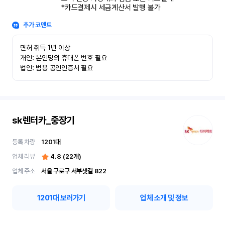
*카드결제시 세금계산서 발행 불가
추가 코멘트
면허 취득 1년 이상

개인: 본인명의 휴대폰 번호 필요

법인: 범용 공인인증서 필요
sk렌터카_중장기
등록 차량
1201
대
업체 리뷰
4.8
(
22
개)
업체 주소
서울 구로구 서부샛길 822
1201
대 보러가기
업체 소개 및 정보