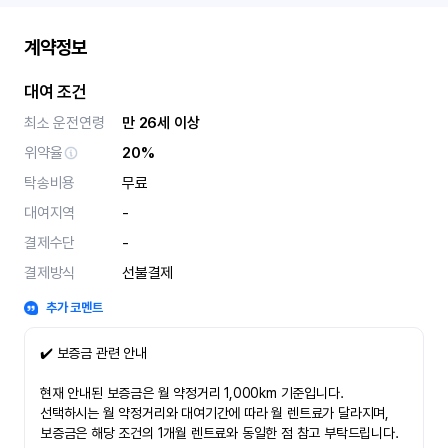
계약정보
대여 조건
최소 운전연령
만 26세 이상
위약율
20%
탁송비용
무료
대여지역
-
결제수단
-
결제방식
선불결제
추가 코멘트
✔️ 보증금 관련 안내
현재 안내된 보증금은 월 약정거리 1,000km 기준입니다.
선택하시는 월 약정거리와 대여기간에 따라 월 렌트료가 달라지며,
보증금은 해당 조건의 1개월 렌트료와 동일한 점 참고 부탁드립니다.