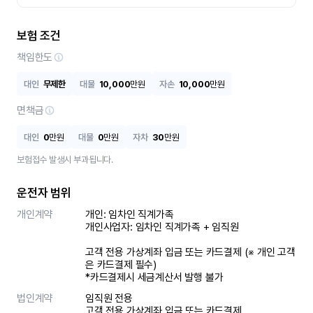
보험 조건
책임한도
대인
무제한
대물
10,000
만원
자손
10,000
만원
면책금
대인
0
만원
대물
0
만원
자차
30
만원
보험접수 발생시 부과됩니다.
운전자 범위
개인계약
개인: 임차인 직계가족 

개인사업자: 임차인 직계가족 + 임직원

고객 전용 가상계좌 입금 또는 카드결제 (※ 개인 고객
은 카드결제 필수)

*카드결제시 세금계산서 발행 불가
법인계약
임직원 전용

고객 전용 가상계좌 입금 또는 카드결제
