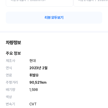
카 렌트 고민없이 강추합니
리뷰 모두보기
차량정보
주요 정보
제조사
현대
연식
2023년 2월
연료
휘발유
주행거리
90,521km
배기량
1,598
색상
변속기
CVT