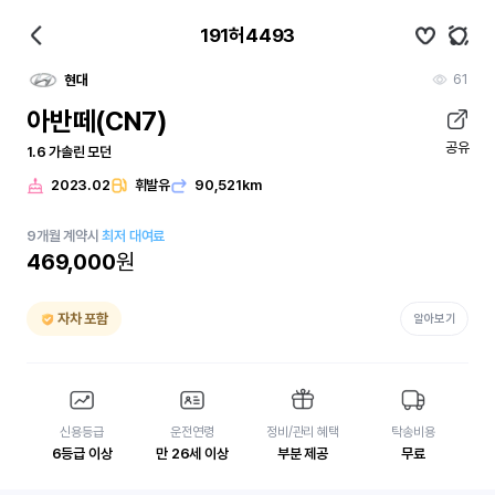
191허4493
61
현대
아반떼(CN7)
공유
1.6 가솔린 모던
2023.02
휘발유
90,521km
9
개월
계약시
최저 대여료
469,000
원
자차 포함
알아보기
신용등급
운전연령
정비/관리 혜택
탁송비용
6등급 이상
만 26세 이상
부분 제공
무료