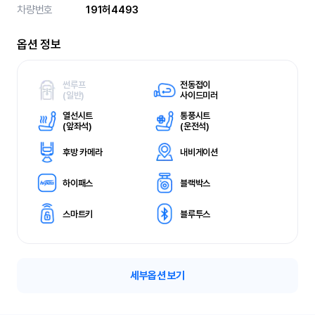
차량번호
191허4493
옵션 정보
썬루프
전동접이
(
일반)
사이드미러
열선시트
통풍시트
(
앞좌석)
(
운전석)
후방 카메라
내비게이션
하이패스
블랙박스
스마트키
블루투스
세부옵션 보기