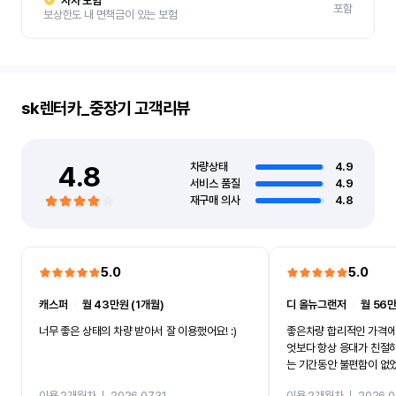
자차 보험
포함
보상한도 내 면책금이 있는 보험
sk렌터카_중장기
고객리뷰
4.8
차량상태
4.9
서비스 품질
4.9
재구매 의사
4.8
5.0
5.0
캐스퍼
ㅣ
월 43만원 (1개월)
디 올뉴그랜저
ㅣ
월 56만
너무 좋은 상태의 차량 받아서 잘 이용했어요! :)
좋은차량 합리적인 가격에
엇보다 항상 응대가 친절
는 기간동안 불편함이 없
까지 진행할만큼 여러가지
이용 2개월차
ㅣ
2026.07.31
이용 2개월차
ㅣ
2026.0