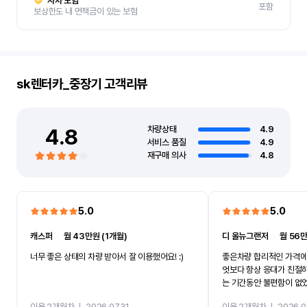
자차 보험
포함
보상한도 내 면책금이 있는 보험
sk렌터카_중장기
고객리뷰
4.8
차량상태
4.9
서비스 품질
4.9
재구매 의사
4.8
5.0
5.0
캐스퍼
ㅣ
월 43만원 (1개월)
디 올뉴그랜저
ㅣ
월 56만
너무 좋은 상태의 차량 받아서 잘 이용했어요! :)
좋은차량 합리적인 가격에
엇보다 항상 응대가 친절
는 기간동안 불편함이 없
까지 진행할만큼 여러가지
이용 2개월차
ㅣ
2026.07.31
이용 2개월차
ㅣ
2026.0