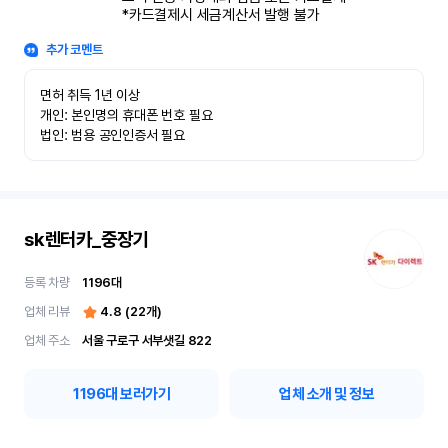
*카드결제시 세금계산서 발행 불가
추가 코멘트
면허 취득 1년 이상

개인: 본인명의 휴대폰 번호 필요

법인: 범용 공인인증서 필요
sk렌터카_중장기
등록 차량
1196
대
업체 리뷰
4.8
(
22
개)
업체 주소
서울 구로구 서부샛길 822
1196
대 보러가기
업체 소개 및 정보