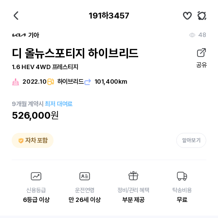
191하3457
48
기아
디 올뉴스포티지 하이브리드
공유
1.6 HEV 4WD 프레스티지
2022.10
하이브리드
101,400km
9
개월
계약시
최저 대여료
526,000
원
자차 포함
알아보기
신용등급
운전연령
정비/관리 혜택
탁송비용
6등급 이상
만 26세 이상
부분 제공
무료