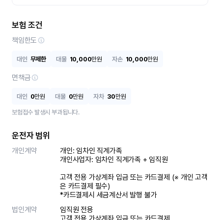
보험 조건
책임한도
대인
무제한
대물
10,000
만원
자손
10,000
만원
면책금
대인
0
만원
대물
0
만원
자차
30
만원
보험접수 발생시 부과됩니다.
운전자 범위
개인계약
개인: 임차인 직계가족 

개인사업자: 임차인 직계가족 + 임직원

고객 전용 가상계좌 입금 또는 카드결제 (※ 개인 고객
은 카드결제 필수)

*카드결제시 세금계산서 발행 불가
법인계약
임직원 전용

고객 전용 가상계좌 입금 또는 카드결제
