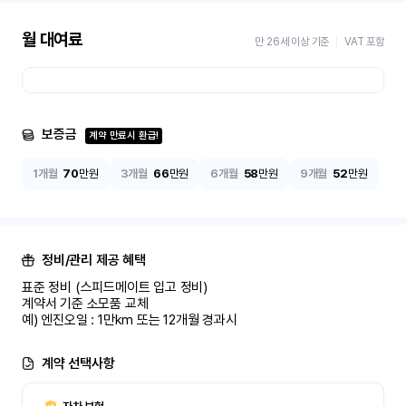
월 대여료
만 26세 이상 기준
VAT 포함
보증금
계약 만료시 환급!
1개월
70
만원
3개월
66
만원
6개월
58
만원
9개월
52
만원
정비/관리 제공 혜택
표준 정비 (스피드메이트 입고 정비)

계약서 기준 소모품 교체

예) 엔진오일 : 1만km 또는 12개월 경과시
계약 선택사항