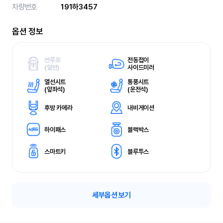
차량번호
191하3457
옵션 정보
썬루프
전동접이
(
일반)
사이드미러
열선시트
통풍시트
(
앞좌석)
(
운전석)
후방 카메라
내비게이션
하이패스
블랙박스
스마트키
블루투스
세부옵션 보기