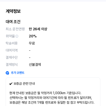
계약정보
대여 조건
최소 운전연령
만 26세 이상
위약율
20%
탁송비용
무료
대여지역
-
결제수단
-
결제방식
선불결제
추가 코멘트
✔️ 보증금 관련 안내
현재 안내된 보증금은 월 약정거리 1,000km 기준입니다.
선택하시는 월 약정거리와 대여기간에 따라 월 렌트료가 달라지며,
보증금은 해당 조건의 1개월 렌트료와 동일한 점 참고 부탁드립니다.