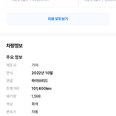
카 렌트 고민없이 강추합니
리뷰 모두보기
차량정보
주요 정보
제조사
기아
연식
2022년 10월
연료
하이브리드
주행거리
101,400km
배기량
1,598
색상
회색
변속기
자동