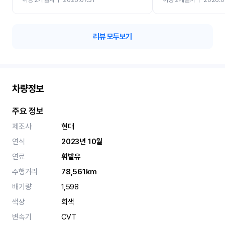
카 렌트 고민없이 강추합니
리뷰 모두보기
차량정보
주요 정보
제조사
현대
연식
2023년 10월
연료
휘발유
주행거리
78,561km
배기량
1,598
색상
회색
변속기
CVT