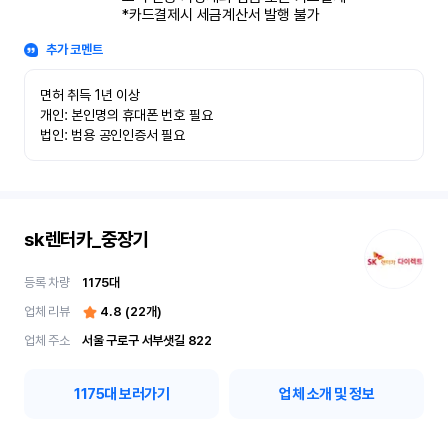
*카드결제시 세금계산서 발행 불가
추가 코멘트
면허 취득 1년 이상

개인: 본인명의 휴대폰 번호 필요

법인: 범용 공인인증서 필요
sk렌터카_중장기
등록 차량
1175
대
업체 리뷰
4.8
(
22
개)
업체 주소
서울 구로구 서부샛길 822
1175
대 보러가기
업체 소개 및 정보