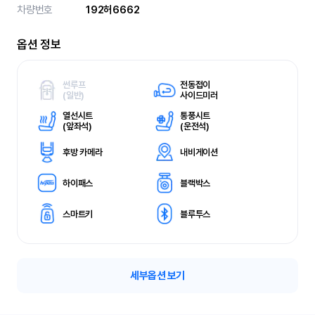
차량번호
192허6662
옵션 정보
썬루프
전동접이
(
일반)
사이드미러
열선시트
통풍시트
(
앞좌석)
(
운전석)
후방 카메라
내비게이션
하이패스
블랙박스
스마트키
블루투스
세부옵션 보기