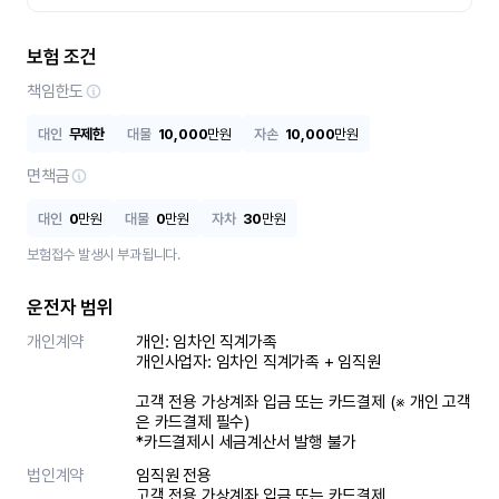
보험 조건
책임한도
대인
무제한
대물
10,000
만원
자손
10,000
만원
면책금
대인
0
만원
대물
0
만원
자차
30
만원
보험접수 발생시 부과됩니다.
운전자 범위
개인계약
개인: 임차인 직계가족 

개인사업자: 임차인 직계가족 + 임직원

고객 전용 가상계좌 입금 또는 카드결제 (※ 개인 고객
은 카드결제 필수)

*카드결제시 세금계산서 발행 불가
법인계약
임직원 전용

고객 전용 가상계좌 입금 또는 카드결제
