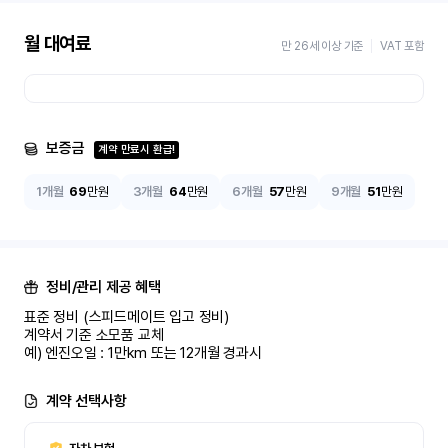
월 대여료
만 26세 이상 기준
VAT 포함
보증금
계약 만료시 환급!
1개월
69
만원
3개월
64
만원
6개월
57
만원
9개월
51
만원
정비/관리 제공 혜택
표준 정비 (스피드메이트 입고 정비)

계약서 기준 소모품 교체

예) 엔진오일 : 1만km 또는 12개월 경과시
계약 선택사항