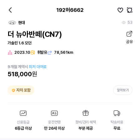
192허6662
53
현대
더 뉴아반떼(CN7)
공유
가솔린 1.6 모던
2023.10
휘발유
78,561km
9
개월
계약시
최저 대여료
518,000
원
자차 포함
알아보기
신용등급
운전연령
정비/관리 혜택
탁송비용
6등급 이상
만 26세 이상
부분 제공
무료