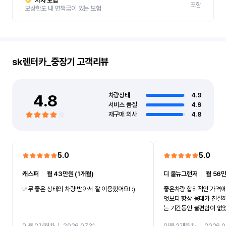
자차 보험
포함
보상한도 내 면책금이 있는 보험
sk렌터카_중장기
고객리뷰
4.8
차량상태
4.9
서비스 품질
4.9
재구매 의사
4.8
5.0
5.0
캐스퍼
ㅣ
월 43만원 (1개월)
디 올뉴그랜저
ㅣ
월 56만
너무 좋은 상태의 차량 받아서 잘 이용했어요! :)
좋은차량 합리적인 가격에
엇보다 항상 응대가 친절
는 기간동안 불편함이 없
까지 진행할만큼 여러가지
이용 2개월차
ㅣ
2026.07.31
이용 2개월차
ㅣ
2026.0