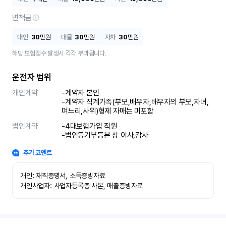
면책금
대인
30
만원
대물
30
만원
자차
30
만원
해당 보험접수 발생시 각각 부과됩니다.
운전자 범위
개인계약
-계약자 본인 

-계약자 직계가족(부모,배우자,배우자의 부모,자녀,
며느리,사위)형제 자매는 미포함
법인계약
-4대보험가입 직원 

-법인등기부등본 상 이사,감사
추가 코멘트
개인: 재직증명서, 소득증빙자료

개인사업자: 사업자등록증 사본, 매출증빙자료