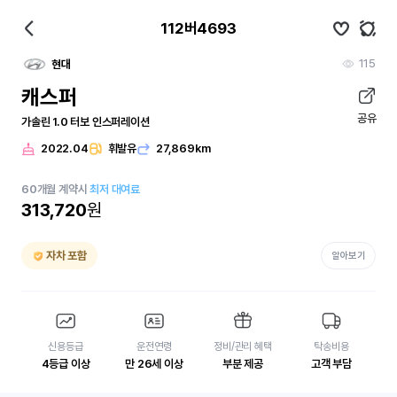
112버4693
115
현대
캐스퍼
공유
가솔린 1.0 터보 인스퍼레이션
2022.04
휘발유
27,869km
60
개월
계약시
최저 대여료
313,720
원
자차 포함
알아보기
신용등급
운전연령
정비/관리 혜택
탁송비용
4등급 이상
만 26세 이상
부분 제공
고객 부담