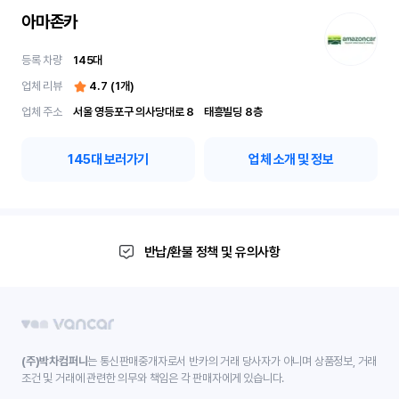
아마존카
등록 차량
145
대
업체 리뷰
4.7
(
1
개)
업체 주소
서울 영등포구 의사당대로 8	 태흥빌딩 8층
145
대 보러가기
업체 소개 및 정보
반납/환불 정책 및 유의사항
(주)박차컴퍼니
는 통신판매중개자로서 반카의 거래 당사자가 아니며 상품정보, 거래
조건 및 거래에 관련한 의무와 책임은 각 판매자에게 있습니다.