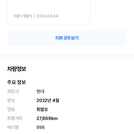
이용 1개월차
ㅣ
2024.04.04
리뷰 모두보기
차량정보
주요 정보
제조사
현대
연식
2022년 4월
연료
휘발유
주행거리
27,869km
배기량
998