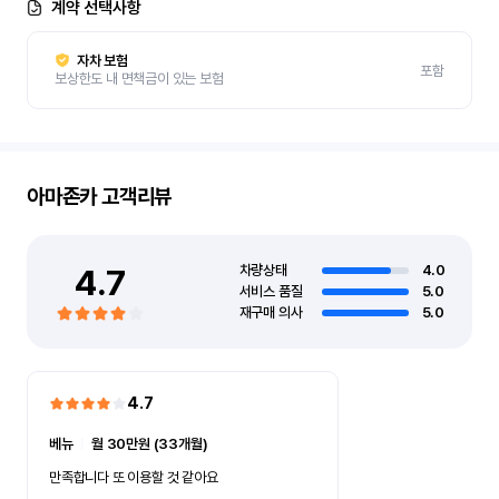
계약 선택사항
자차 보험
포함
보상한도 내 면책금이 있는 보험
아마존카
고객리뷰
4.7
차량상태
4.0
서비스 품질
5.0
재구매 의사
5.0
4.7
베뉴
ㅣ
월 30만원 (33개월)
만족합니다 또 이용할 것 같아요