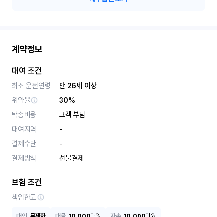
계약정보
대여 조건
최소 운전연령
만 26세 이상
위약율
30%
탁송비용
고객 부담
대여지역
-
결제수단
-
결제방식
선불결제
보험 조건
책임한도
대인
무제한
대물
10,000
만원
자손
10,000
만원