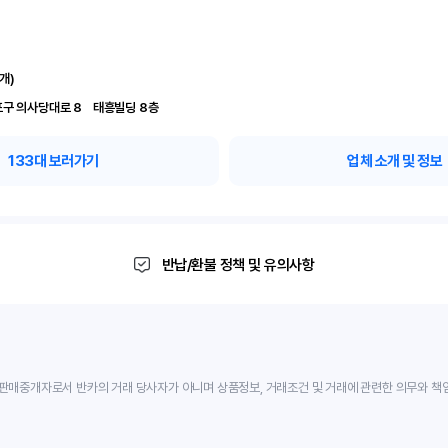
개)
서울 영등포구 의사당대로 8	 태흥빌딩 8층
133
대 보러가기
업체 소개 및 정보
반납/환불 정책 및 유의사항
판매중개자로서 반카의 거래 당사자가 아니며 상품정보, 거래조건 및 거래에 관련한 의무와 책