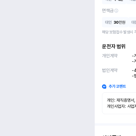
면책금
대인
30
만원
대
해당 보험접수 발생시 
운전자 범위
개인계약
-
-
법인계약
-
-
추가 코멘트
개인: 재직증명서,
개인사업자: 사업