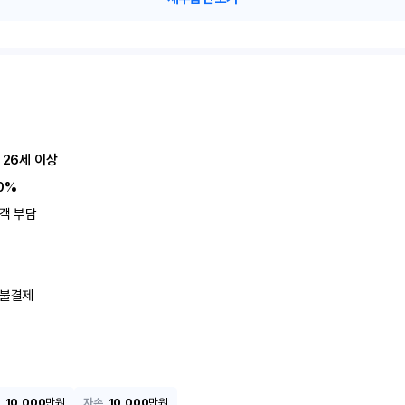
 26세 이상
0%
객 부담
불결제
10,000
만원
자손
10,000
만원