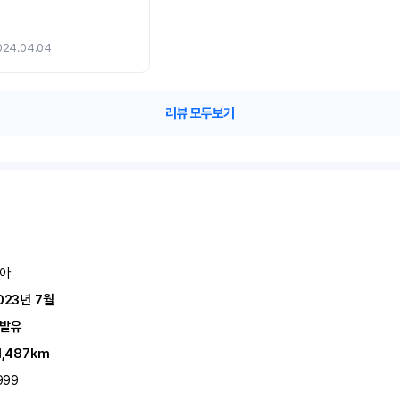
024.04.04
리뷰 모두보기
아
023년 7월
발유
1,487km
999