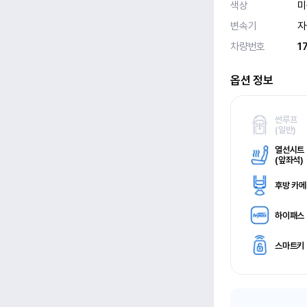
색상
미
변속기
자
차량번호
1
옵션 정보
썬루프
(
일반)
열선시트
(
앞좌석)
후방 카
하이패스
스마트키