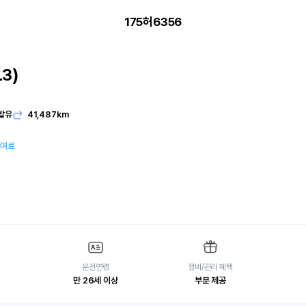
175허6356
3)
발유
41,487km
대여료
운전연령
정비/관리 혜택
만 26세 이상
부분 제공