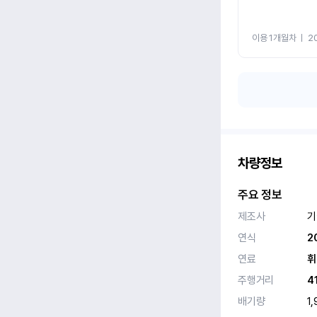
이용 1개월차
ㅣ
2
차량정보
주요 정보
제조사
기
연식
2
연료
휘
주행거리
4
배기량
1,