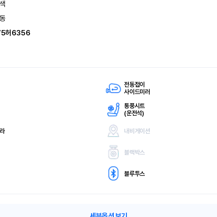
색
동
75허6356
전동접이
사이드미러
통풍시트
(
운전석)
메라
내비게이션
블랙박스
블루투스
세부옵션 보기