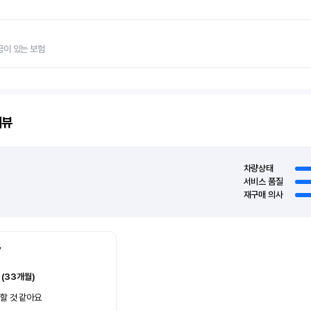
금이 있는 보험
리뷰
차량상태
서비스 품질
재구매 의사
7
 (33개월)
할 것 같아요