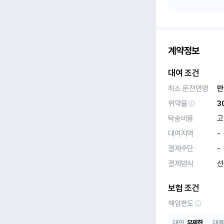
계약정보
대여 조건
최소 운전연령
만
위약율
3
탁송비용
고
대여지역
-
결제수단
-
결제방식
선
보험 조건
책임한도
대인
무제한
대물