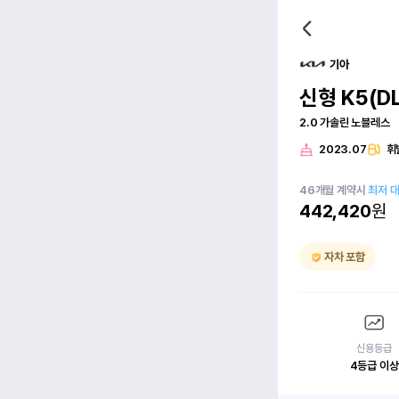
기아
신형 K5(DL
2.0 가솔린 노블레스
2023.07
휘
46
개월
계약시
최저 
442,420
원
자차 포함
신용등급
4등급 이상