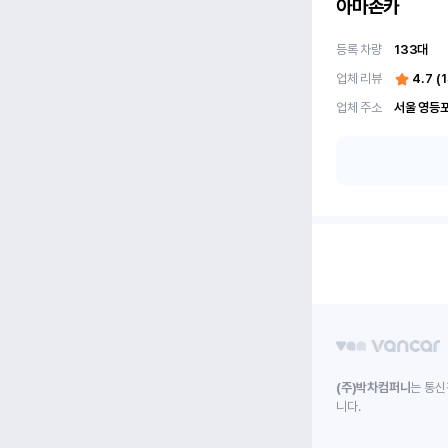
아마존카
등록 차량
133
대
업체 리뷰
4.7
(
1
업체 주소
(주)박차컴퍼니
는 통신
니다.