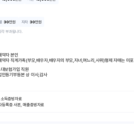
물
30
만원
자차
30
만원
각각 부과됩니다.
계약자 본인 

계약자 직계가족(부모,배우자,배우자의 부모,자녀,며느리,사위)형제 자매는 미
4대보험가입 직원 

법인등기부등본 상 이사,감사
 소득증빙자료

자등록증 사본, 매출증빙자료