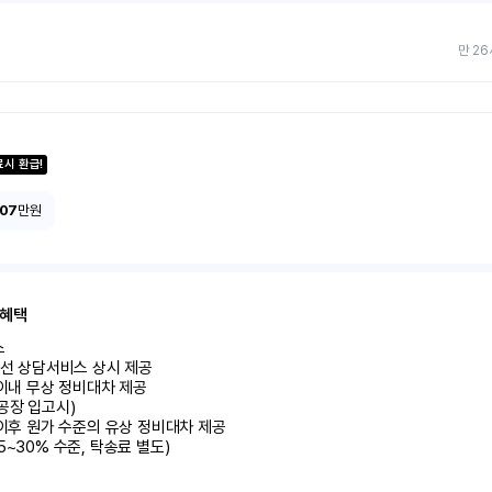
만 26
료시 환급!
107
만원
 혜택


유선 상담서비스 상시 제공

 이내 무상 정비대차 제공

공장 입고시)

 이후 원가 수준의 유상 정비대차 제공

5~30% 수준, 탁송료 별도)