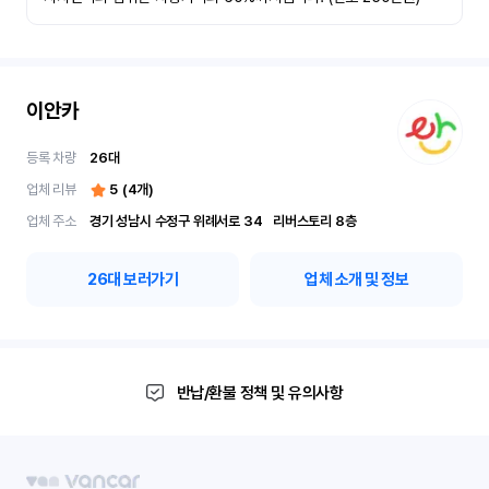
이안카
등록 차량
26
대
업체 리뷰
5
(
4
개)
업체 주소
경기 성남시 수정구 위례서로 34	리버스토리 8층
26
대 보러가기
업체 소개 및 정보
반납/환불 정책 및 유의사항