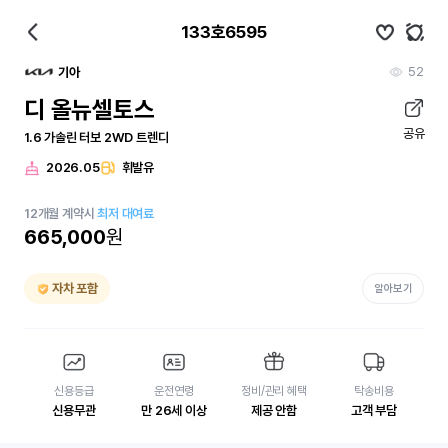
133호6595
52
기아
디 올뉴셀토스
공유
1.6 가솔린 터보 2WD 트렌디
2026.05
휘발유
12
개월
계약시
최저 대여료
665,000
원
자차 포함
알아보기
신용등급
운전연령
정비/관리 혜택
탁송비용
신용무관
만 26세 이상
제공 안함
고객 부담