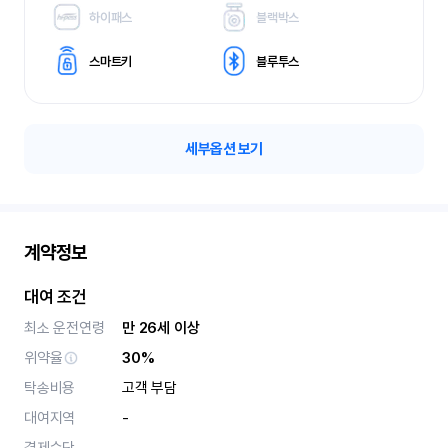
하이패스
블랙박스
스마트키
블루투스
세부옵션 보기
계약정보
대여 조건
최소 운전연령
만 26세 이상
위약율
30%
탁송비용
고객 부담
대여지역
-