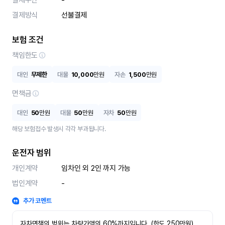
결제수단
-
결제방식
선불결제
보험 조건
책임한도
대인
무제한
대물
10,000
만원
자손
1,500
만원
면책금
대인
50
만원
대물
50
만원
자차
50
만원
해당 보험접수 발생시 각각 부과됩니다.
운전자 범위
개인계약
임차인 외 2인 까지 가능
법인계약
-
추가 코멘트
자차면책의 범위는 차량가액의 60%까지입니다. (한도 250만원)