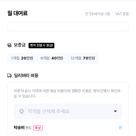
월 대여료
만 26세 이상 기준
VAT 포함
보증금
계약 만료시 환급!
1개월
20
만원
6개월
40
만원
12개월
70
만원
딜리버리 비용
차량 탁송시 지역에 따른 예상 비용이며 정확한 비용은 계약 진행시 확인하
실 수 있습니다.
지역을 선택해 주세요
탁송비
원
편도
예상