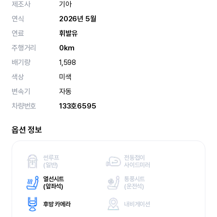
제조사
기아
연식
2026년 5월
연료
휘발유
주행거리
0km
배기량
1,598
색상
미색
변속기
자동
차량번호
133호6595
옵션 정보
썬루프
전동접이
(
일반)
사이드미러
열선시트
통풍시트
(
앞좌석)
(
운전석)
후방 카메라
내비게이션