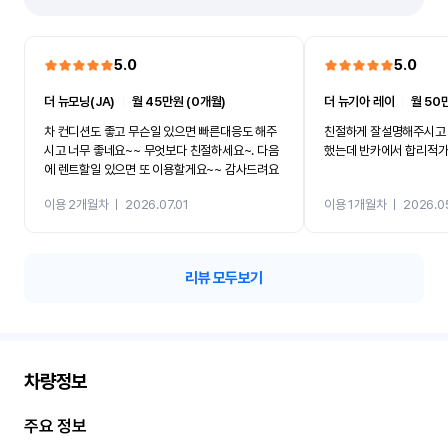
5.0
5.0
더 뉴모닝(JA)
ㅣ
월 45만원 (0개월)
더 뉴기아 레이
ㅣ
월 50
차 컨디션도 좋고 무슨일 있으면 빠른대응도 해주
친절하게 잘설명해주시고 
시고 너무 좋네요~~ 무엇보다 친절하세요~. 다음
했는데 반카에서 합리적
에 렌트할일 있으면 또 이용할게요~~ 감사드려요
이용 2개월차
ㅣ
2026.07.01
이용 1개월차
ㅣ
2026.0
리뷰 모두보기
차량정보
주요 정보