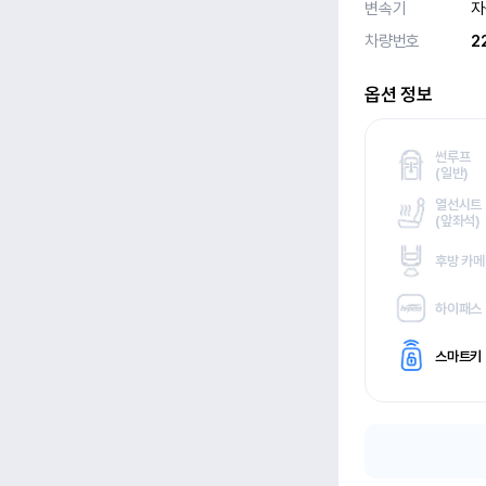
변속기
자
차량번호
2
옵션 정보
썬루프
(
일반)
열선시트
(
앞좌석)
후방 카
하이패스
스마트키