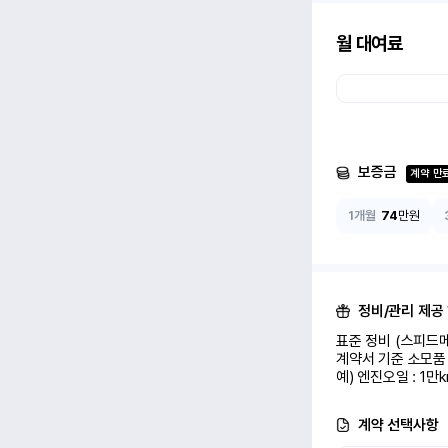
월 대여료
보증금
계약 만
1개월
74
만원
정비/관리 제공
표준 정비 (스피드메
계약서 기준 소모품 
예) 엔진오일 : 1만
계약 선택사항