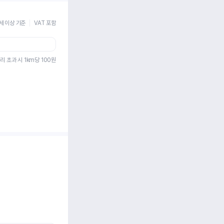
세 이상 기준
VAT 포함
리 초과 시 1km당
100
원