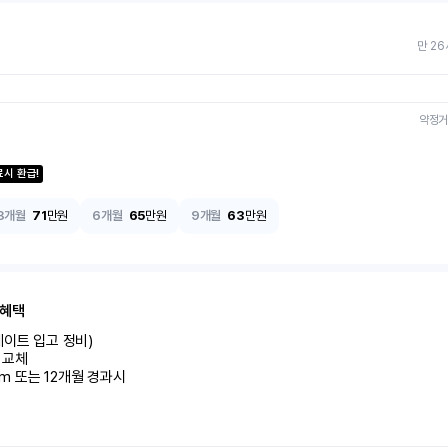
만 26
약정거
료시 환급!
3개월
71
만원
6개월
65
만원
9개월
63
만원
 혜택
이트 입고 정비)

교체

km 또는 12개월 경과시