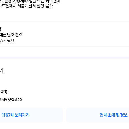
객 전용 가상계좌 입금 또는 카드결제

카드결제시 세금계산서 발행 불가


대폰 번호 필요

인증서 필요
기
22
개)
 서부샛길 822
1167
대 보러가기
업체 소개 및 정보