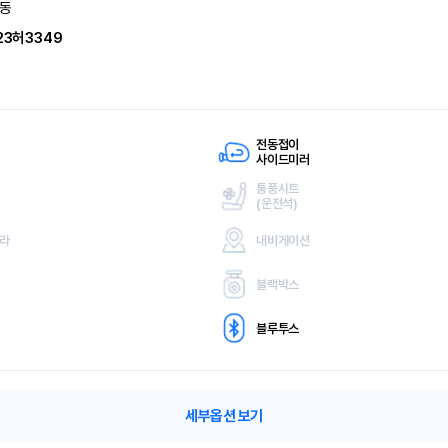
동
23허3349
전동접이
사이드미러
통풍시트
(
운전석)
메라
내비게이션
블랙박스
블루투스
세부옵션 보기