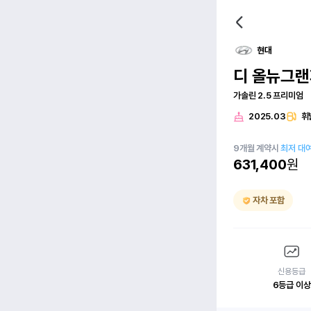
현대
디 올뉴그랜
가솔린 2.5 프리미엄
2025.03
휘
9
개월
계약시
최저 대
631,400
원
자차 포함
신용등급
6등급 이상