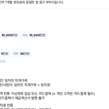
건의 1개월 렌트료와 동일한 점 참고 부탁드립니다.
10,000
만원
자손
10,000
만원
0
만원
자차
30
만원
니다.
인: 임차인 직계가족 

인사업자: 임차인 직계가족 + 임직원

객 전용 가상계좌 입금 또는 카드결제 (※ 개인 고객은 카드결제 필수)

카드결제시 세금계산서 발행 불가
직원 전용
