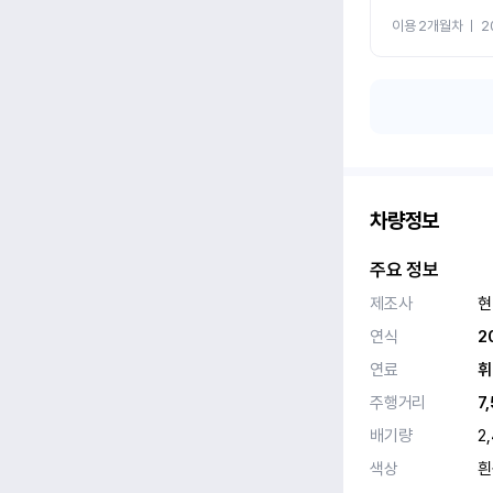
이용 2개월차
ㅣ
2
차량정보
주요 정보
제조사
현
연식
2
연료
휘
주행거리
7
배기량
2
색상
흰