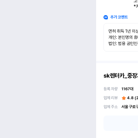
고
*
추가 코멘트
면허 취득 1년 이상
개인: 본인명의 휴
법인: 범용 공인
sk렌터카_중장
등록 차량
1167
대
업체 리뷰
4.8
(
업체 주소
서울 구로구