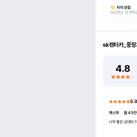
자차 보험
보상한도 내 면책
sk렌터카_중장
4.8
5.
캐스퍼
ㅣ
월 43만
너무 좋은 상태의 차