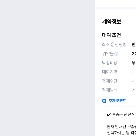
계약정보
대여 조건
최소 운전연령
만
위약율
2
탁송비용
무
대여지역
-
결제수단
-
결제방식
선
추가 코멘트
✔️ 보증금 관련 
현재 안내된 보증금
선택하시는 월 약