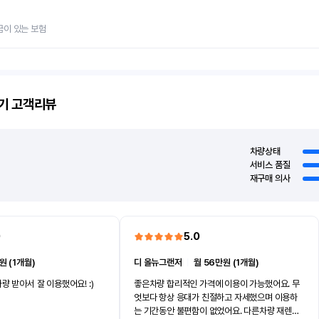
금이 있는 보험
기
고객리뷰
차량상태
서비스 품질
재구매 의사
0
5.0
원 (1개월)
디 올뉴그랜저
ㅣ
월 56만원 (1개월)
량 받아서 잘 이용했어요! :)
좋은차량 합리적인 가격에 이용이 가능했어요. 무
엇보다 항상 응대가 친절하고 자세했으며 이용하
는 기간동안 불편함이 없었어요. 다른차량 재렌트