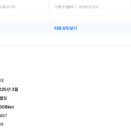
까지 진행할만큼 여러가지로 만족스럽습니다. 반
026.07.31
이용 2개월차
ㅣ
2026.07.23
카 렌트 고민없이 강추합니다!!
리뷰 모두보기
대
025년 3월
발유
,508km
,497
색