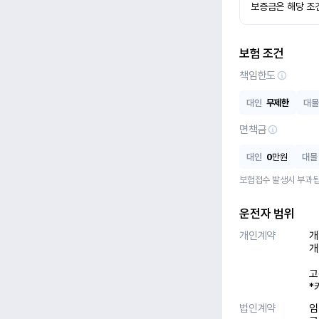
보증금은 해당 조
보험 조건
책임한도
대인
무제한
대물
면책금
대인
0
만원
대물
보험접수 발생시 부과됩
운전자 범위
개인계약
개
개
고
*
법인계약
임