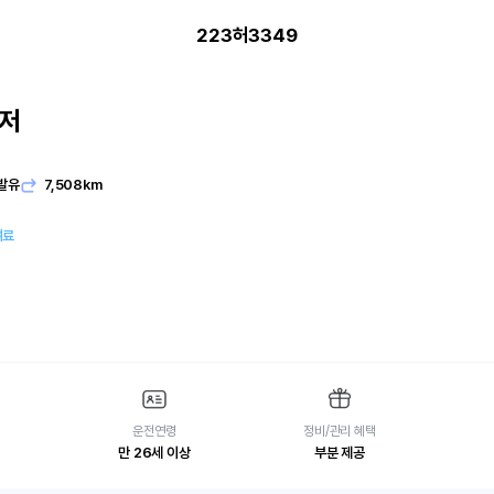
223허3349
저
발유
7,508km
여료
운전연령
정비/관리 혜택
만 26세 이상
부분 제공