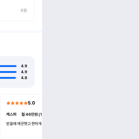
포함
4.9
4.9
4.8
5.0
5.0
캐스퍼
ㅣ
월 46만원 (1개월)
EV6
ㅣ
월 74만원 (1개월)
받을때 깨끗햇고 편하게 잘이용했습니다!
전기차 처음 타봤는데 편하게 
니다