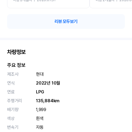
카 렌트 고민없이 강추합니
리뷰 모두보기
차량정보
주요 정보
제조사
현대
연식
2022년 10월
연료
LPG
주행거리
135,884km
배기량
1,999
색상
흰색
변속기
자동