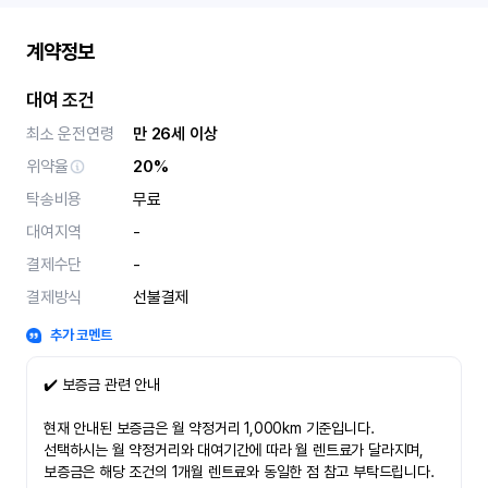
계약정보
대여 조건
최소 운전연령
만 26세 이상
위약율
20%
탁송비용
무료
대여지역
-
결제수단
-
결제방식
선불결제
추가 코멘트
✔️ 보증금 관련 안내
현재 안내된 보증금은 월 약정거리 1,000km 기준입니다.
선택하시는 월 약정거리와 대여기간에 따라 월 렌트료가 달라지며,
보증금은 해당 조건의 1개월 렌트료와 동일한 점 참고 부탁드립니다.