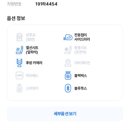
차량번호
191하4454
옵션 정보
썬루프
전동접이
(
일반)
사이드미러
열선시트
통풍시트
(
앞좌석)
(
운전석)
후방 카메라
내비게이션
하이패스
블랙박스
스마트키
블루투스
세부옵션 보기