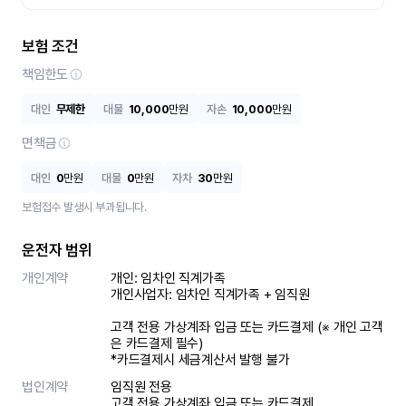
보험 조건
책임한도
대인
무제한
대물
10,000
만원
자손
10,000
만원
면책금
대인
0
만원
대물
0
만원
자차
30
만원
보험접수 발생시 부과됩니다.
운전자 범위
개인계약
개인: 임차인 직계가족 

개인사업자: 임차인 직계가족 + 임직원

고객 전용 가상계좌 입금 또는 카드결제 (※ 개인 고객
은 카드결제 필수)

*카드결제시 세금계산서 발행 불가
법인계약
임직원 전용

고객 전용 가상계좌 입금 또는 카드결제
