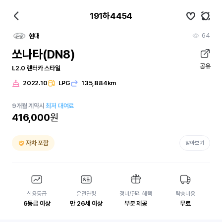
191하4454
64
현대
쏘나타(DN8)
공유
L2.0 렌터카 스타일
2022.10
LPG
135,884km
9
개월
계약시
최저 대여료
416,000
원
자차 포함
알아보기
신용등급
운전연령
정비/관리 혜택
탁송비용
6등급 이상
만 26세 이상
부분 제공
무료