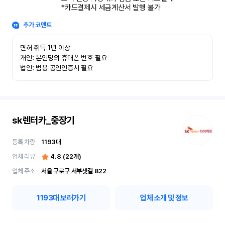
*카드결제시 세금계산서 발행 불가
추가 코멘트
면허 취득 1년 이상

개인: 본인명의 휴대폰 번호 필요

법인: 범용 공인인증서 필요
sk렌터카_중장기
등록 차량
1193
대
업체 리뷰
4.8
(
22
개)
업체 주소
서울 구로구 서부샛길 822
1193
대 보러가기
업체 소개 및 정보