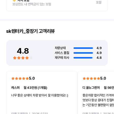
자차 보험
포함
보상한도 내 면책금이 있는 보험
sk렌터카_중장기
고객리뷰
4.8
차량상태
4.9
서비스 품질
4.9
재구매 의사
4.8
5.0
5.0
캐스퍼
ㅣ
월 43만원 (1개월)
디 올뉴그랜저
ㅣ
월 56만
너무 좋은 상태의 차량 받아서 잘 이용했어요! :)
좋은차량 합리적인 가격에
엇보다 항상 응대가 친절
는 기간동안 불편함이 없
까지 진행할만큼 여러가지
이용 2개월차
ㅣ
2026.07.31
이용 2개월차
ㅣ
2026.0