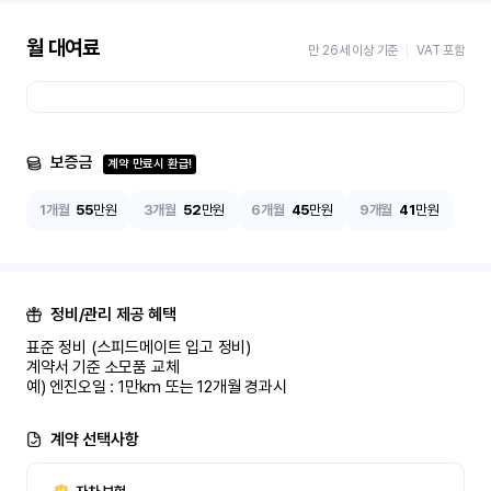
월 대여료
만 26세 이상 기준
VAT 포함
보증금
계약 만료시 환급!
1개월
55
만원
3개월
52
만원
6개월
45
만원
9개월
41
만원
정비/관리 제공 혜택
표준 정비 (스피드메이트 입고 정비)

계약서 기준 소모품 교체

예) 엔진오일 : 1만km 또는 12개월 경과시
계약 선택사항