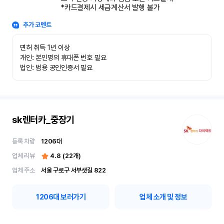
*카드결제시 세금계산서 발행 불가
추가 코멘트
면허 취득 1년 이상

개인: 본인명의 휴대폰 번호 필요

법인: 범용 공인인증서 필요
sk렌터카_중장기
등록 차량
1206
대
업체 리뷰
4.8
(
22
개)
업체 주소
서울 구로구 서부샛길 822
1206
대 보러가기
업체 소개 및 정보