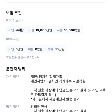
보험 조건
책임한도
대인
무제한
대물
10,000
만원
자손
10,000
만원
면책금
대인
0
만원
대물
0
만원
자차
30
만원
보험접수 발생시 부과됩니다.
운전자 범위
개인계약
개인: 임차인 직계가족 

개인사업자: 임차인 직계가족 + 임직원

고객 전용 가상계좌 입금 또는 카드결제 (※ 개인 고객
은 카드결제 필수)

*카드결제시 세금계산서 발행 불가
법인계약
임직원 전용

고객 전용 가상계좌 입금 또는 카드결제
