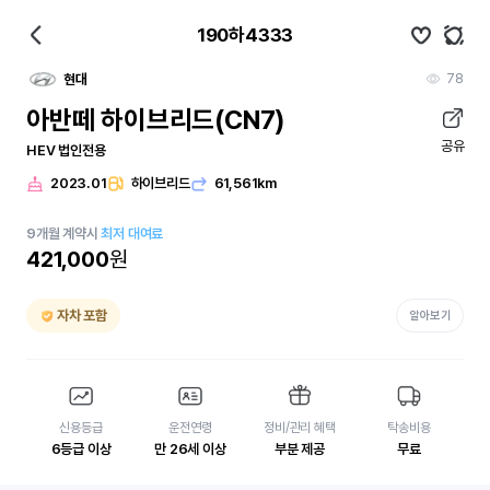
190하4333
78
현대
아반떼 하이브리드(CN7)
공유
HEV 법인전용
2023.01
하이브리드
61,561km
9
개월
계약시
최저 대여료
421,000
원
자차 포함
알아보기
신용등급
운전연령
정비/관리 혜택
탁송비용
6등급 이상
만 26세 이상
부분 제공
무료