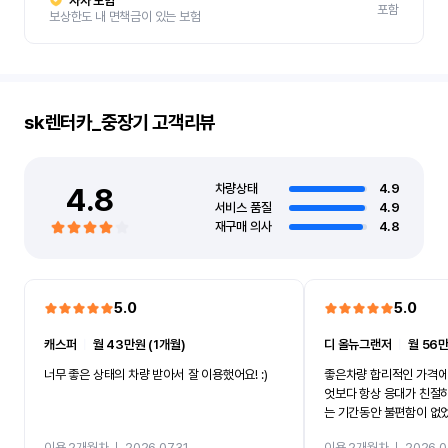
자차 보험
포함
보상한도 내 면책금이 있는 보험
sk렌터카_중장기
고객리뷰
4.8
차량상태
4.9
서비스 품질
4.9
재구매 의사
4.8
5.0
5.0
캐스퍼
ㅣ
월 43만원 (1개월)
디 올뉴그랜저
ㅣ
월 56만
너무 좋은 상태의 차량 받아서 잘 이용했어요! :)
좋은차량 합리적인 가격에
엇보다 항상 응대가 친절
는 기간동안 불편함이 없
까지 진행할만큼 여러가지
이용 2개월차
ㅣ
2026.07.31
이용 2개월차
ㅣ
2026.0