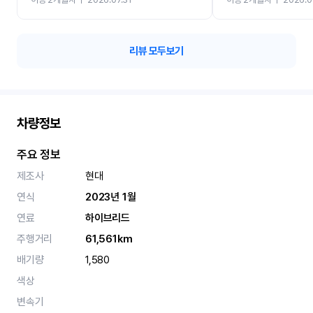
카 렌트 고민없이 강추합니
리뷰 모두보기
차량정보
주요 정보
제조사
현대
연식
2023년 1월
연료
하이브리드
주행거리
61,561km
배기량
1,580
색상
변속기