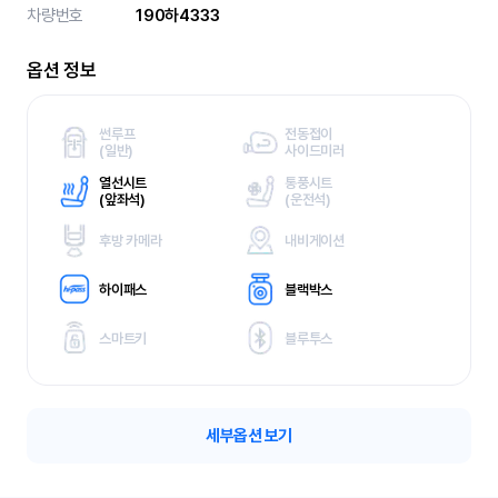
차량번호
190하4333
옵션 정보
썬루프
전동접이
(
일반)
사이드미러
열선시트
통풍시트
(
앞좌석)
(
운전석)
후방 카메라
내비게이션
하이패스
블랙박스
스마트키
블루투스
세부옵션 보기