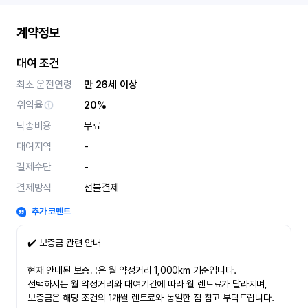
계약정보
대여 조건
최소 운전연령
만 26세 이상
위약율
20%
탁송비용
무료
대여지역
-
결제수단
-
결제방식
선불결제
추가 코멘트
✔️ 보증금 관련 안내
현재 안내된 보증금은 월 약정거리 1,000km 기준입니다.
선택하시는 월 약정거리와 대여기간에 따라 월 렌트료가 달라지며,
보증금은 해당 조건의 1개월 렌트료와 동일한 점 참고 부탁드립니다.