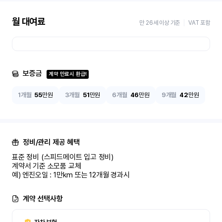
월 대여료
만 26세 이상 기준
VAT 포함
보증금
계약 만료시 환급!
1개월
55
만원
3개월
51
만원
6개월
46
만원
9개월
42
만원
정비/관리 제공 혜택
표준 정비 (스피드메이트 입고 정비)

계약서 기준 소모품 교체

예) 엔진오일 : 1만km 또는 12개월 경과시
계약 선택사항