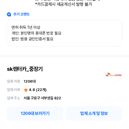
*카드결제시 세금계산서 발행 불가
추가 코멘트
면허 취득 1년 이상

개인: 본인명의 휴대폰 번호 필요

법인: 범용 공인인증서 필요
sk렌터카_중장기
등록 차량
1206
대
업체 리뷰
4.8
(
22
개)
업체 주소
서울 구로구 서부샛길 822
1206
대 보러가기
업체 소개 및 정보