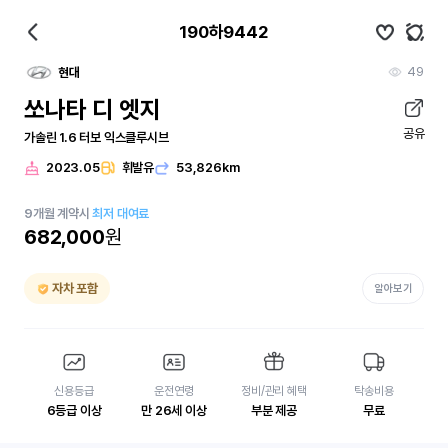
190하9442
49
현대
쏘나타 디 엣지
공유
가솔린 1.6 터보 익스클루시브
2023.05
휘발유
53,826km
9
개월
계약시
최저 대여료
682,000
원
자차 포함
알아보기
신용등급
운전연령
정비/관리 혜택
탁송비용
6등급 이상
만 26세 이상
부분 제공
무료