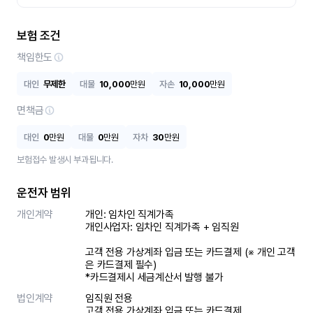
보험 조건
책임한도
대인
무제한
대물
10,000
만원
자손
10,000
만원
면책금
대인
0
만원
대물
0
만원
자차
30
만원
보험접수 발생시 부과됩니다.
운전자 범위
개인계약
개인: 임차인 직계가족 

개인사업자: 임차인 직계가족 + 임직원

고객 전용 가상계좌 입금 또는 카드결제 (※ 개인 고객
은 카드결제 필수)

*카드결제시 세금계산서 발행 불가
법인계약
임직원 전용

고객 전용 가상계좌 입금 또는 카드결제
