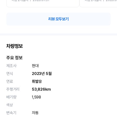
카 렌트 고민없이 강추합니
리뷰 모두보기
차량정보
주요 정보
제조사
현대
연식
2023년 5월
연료
휘발유
주행거리
53,826km
배기량
1,598
색상
변속기
자동