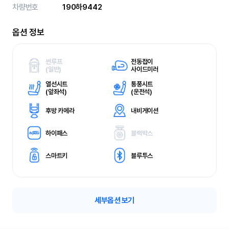
차량번호
190하9442
옵션 정보
썬루프
전동접이
(
일반)
사이드미러
열선시트
통풍시트
(
앞좌석)
(
운전석)
후방 카메라
내비게이션
하이패스
블랙박스
스마트키
블루투스
세부옵션 보기