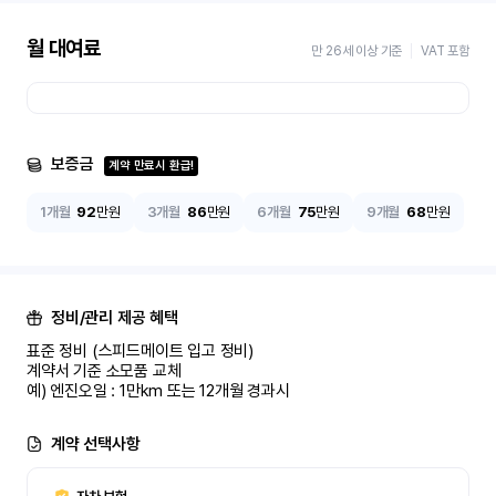
월 대여료
만 26세 이상 기준
VAT 포함
보증금
계약 만료시 환급!
1개월
92
만원
3개월
86
만원
6개월
75
만원
9개월
68
만원
정비/관리 제공 혜택
표준 정비 (스피드메이트 입고 정비)

계약서 기준 소모품 교체

예) 엔진오일 : 1만km 또는 12개월 경과시
계약 선택사항