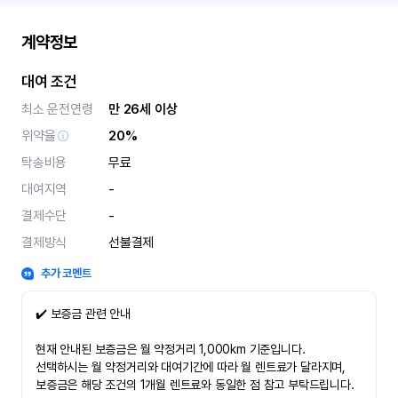
계약정보
대여 조건
최소 운전연령
만 26세 이상
위약율
20%
탁송비용
무료
대여지역
-
결제수단
-
결제방식
선불결제
추가 코멘트
✔️ 보증금 관련 안내
현재 안내된 보증금은 월 약정거리 1,000km 기준입니다.
선택하시는 월 약정거리와 대여기간에 따라 월 렌트료가 달라지며,
보증금은 해당 조건의 1개월 렌트료와 동일한 점 참고 부탁드립니다.