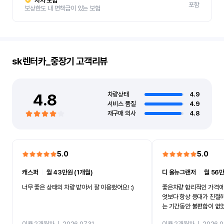
자차 보험
포함
보상한도 내 면책금이 있는 보험
sk렌터카_중장기
고객리뷰
4.8
차량상태
4.9
서비스 품질
4.9
재구매 의사
4.8
5.0
5.0
캐스퍼
ㅣ
월 43만원 (1개월)
디 올뉴그랜저
ㅣ
월 56만
너무 좋은 상태의 차량 받아서 잘 이용했어요! :)
좋은차량 합리적인 가격에
엇보다 항상 응대가 친절
는 기간동안 불편함이 없
까지 진행할만큼 여러가지
이용 2개월차
ㅣ
2026.07.31
이용 2개월차
ㅣ
2026.0