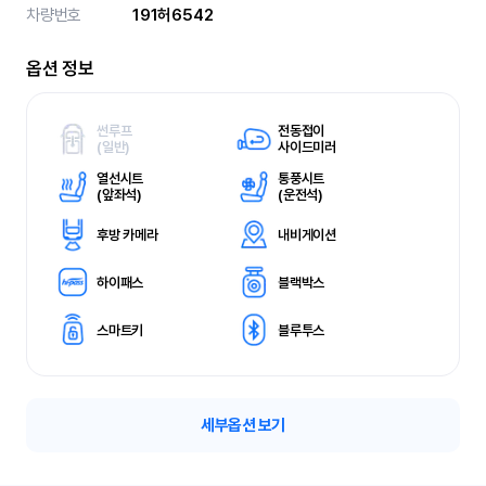
차량번호
191허6542
옵션 정보
썬루프
전동접이
(
일반)
사이드미러
열선시트
통풍시트
(
앞좌석)
(
운전석)
후방 카메라
내비게이션
하이패스
블랙박스
스마트키
블루투스
세부옵션 보기