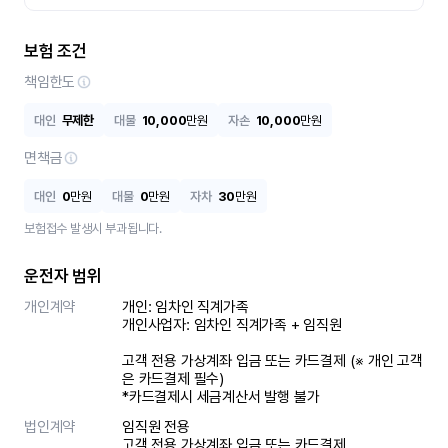
보험 조건
책임한도
대인
무제한
대물
10,000
만원
자손
10,000
만원
면책금
대인
0
만원
대물
0
만원
자차
30
만원
보험접수 발생시 부과됩니다.
운전자 범위
개인계약
개인: 임차인 직계가족 

개인사업자: 임차인 직계가족 + 임직원

고객 전용 가상계좌 입금 또는 카드결제 (※ 개인 고객
은 카드결제 필수)

*카드결제시 세금계산서 발행 불가
법인계약
임직원 전용

고객 전용 가상계좌 입금 또는 카드결제
