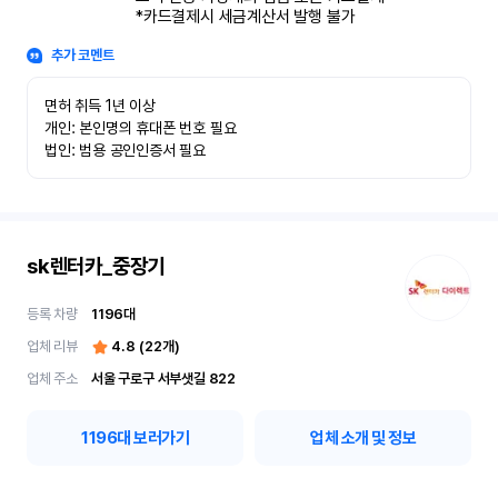
*카드결제시 세금계산서 발행 불가
추가 코멘트
면허 취득 1년 이상

개인: 본인명의 휴대폰 번호 필요

법인: 범용 공인인증서 필요
sk렌터카_중장기
등록 차량
1196
대
업체 리뷰
4.8
(
22
개)
업체 주소
서울 구로구 서부샛길 822
1196
대 보러가기
업체 소개 및 정보