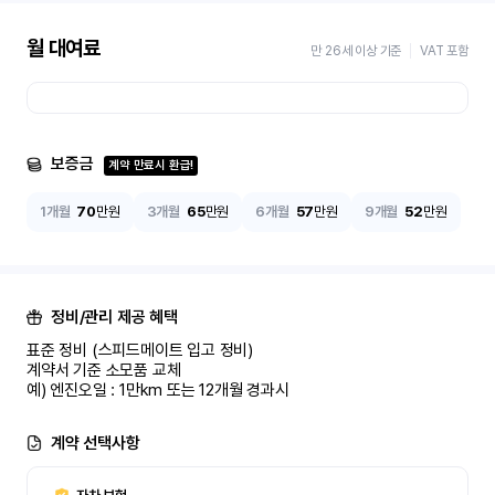
월 대여료
만 26세 이상 기준
VAT 포함
보증금
계약 만료시 환급!
1개월
70
만원
3개월
65
만원
6개월
57
만원
9개월
52
만원
정비/관리 제공 혜택
표준 정비 (스피드메이트 입고 정비)

계약서 기준 소모품 교체

예) 엔진오일 : 1만km 또는 12개월 경과시
계약 선택사항