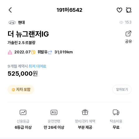
191허6542
153
현대
더 뉴그랜저IG
공유
가솔린 2.5 르블랑
2022.07
휘발유
31,019km
9
개월
계약시
최저 대여료
525,000
원
자차 포함
알아보기
신용등급
운전연령
정비/관리 혜택
탁송비용
6등급 이상
만 26세 이상
부분 제공
무료