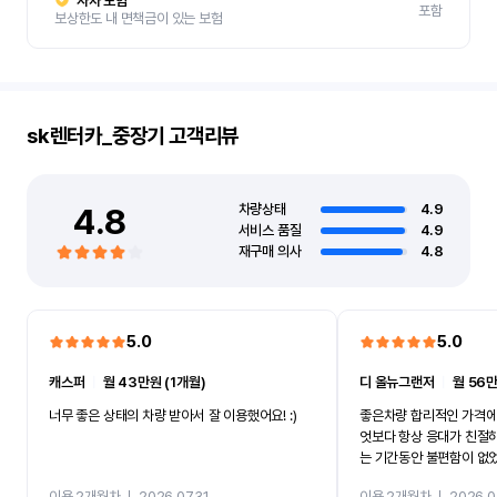
자차 보험
포함
보상한도 내 면책금이 있는 보험
sk렌터카_중장기
고객리뷰
4.8
차량상태
4.9
서비스 품질
4.9
재구매 의사
4.8
5.0
5.0
캐스퍼
ㅣ
월 43만원 (1개월)
디 올뉴그랜저
ㅣ
월 56만
너무 좋은 상태의 차량 받아서 잘 이용했어요! :)
좋은차량 합리적인 가격에
엇보다 항상 응대가 친절
는 기간동안 불편함이 없
까지 진행할만큼 여러가지
이용 2개월차
ㅣ
2026.07.31
이용 2개월차
ㅣ
2026.0