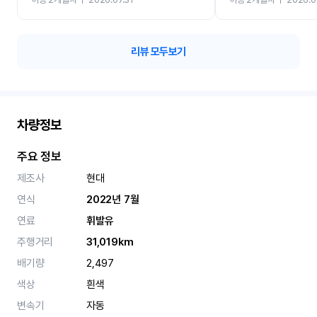
카 렌트 고민없이 강추합니
리뷰 모두보기
차량정보
주요 정보
제조사
현대
연식
2022년 7월
연료
휘발유
주행거리
31,019km
배기량
2,497
색상
흰색
변속기
자동