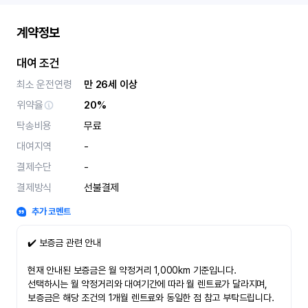
계약정보
대여 조건
최소 운전연령
만 26세 이상
위약율
20%
탁송비용
무료
대여지역
-
결제수단
-
결제방식
선불결제
추가 코멘트
✔️ 보증금 관련 안내
현재 안내된 보증금은 월 약정거리 1,000km 기준입니다.
선택하시는 월 약정거리와 대여기간에 따라 월 렌트료가 달라지며,
보증금은 해당 조건의 1개월 렌트료와 동일한 점 참고 부탁드립니다.