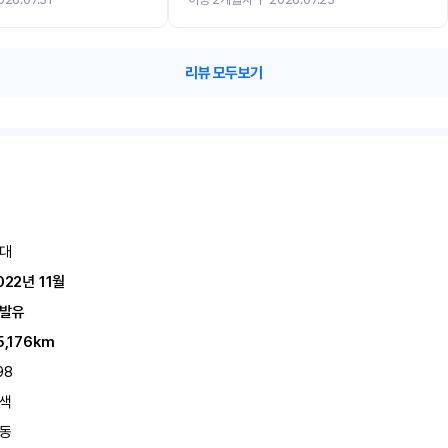
카 렌트 고민없이 강추합니다!!
리뷰 모두보기
대
022년 11월
발유
5,176km
98
색
동