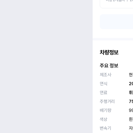
차량정보
주요 정보
제조사
현
연식
2
연료
휘
주행거리
7
배기량
9
색상
흰
변속기
자