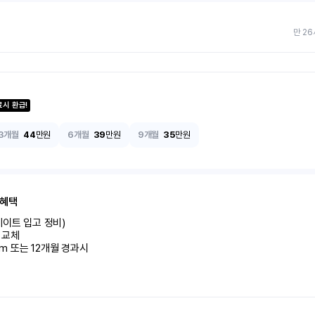
만 26
료시 환급!
3개월
44
만원
6개월
39
만원
9개월
35
만원
 혜택
이트 입고 정비)

교체

km 또는 12개월 경과시