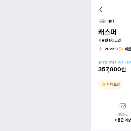
현대
캐스퍼
가솔린 1.0 모던
2022.11
휘
9
개월
계약시
최저 대
357,000
원
자차 포함
신용등급
6등급 이상