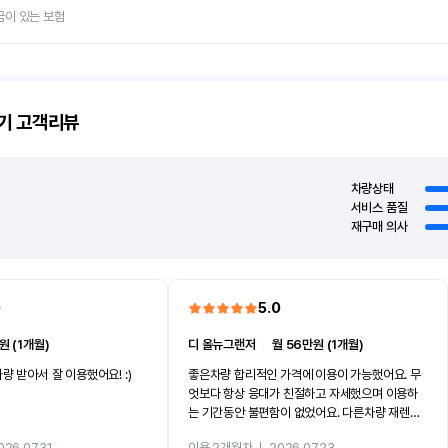
금이 있는 보험
기
고객리뷰
차량상태
서비스 품질
재구매 의사
0
5.0
원 (1개월)
디 올뉴그랜저
ㅣ
월 56만원 (1개월)
량 받아서 잘 이용했어요! :)
좋은차량 합리적인 가격에 이용이 가능했어요. 무
엇보다 항상 응대가 친절하고 자세했으며 이용하
는 기간동안 불편함이 없었어요. 다른차량 재렌트
까지 진행할만큼 여러가지로 만족스럽습니다. 반
026.07.31
이용 2개월차
ㅣ
2026.07.23