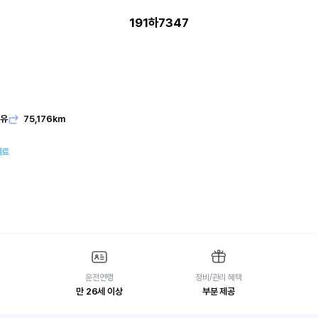
191하7347
발유
75,176km
여료
운전연령
정비/관리 혜택
만 26세 이상
부분 제공