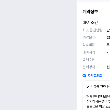
계약정보
대여 조건
최소 운전연령
만
위약율
2
탁송비용
무
대여지역
-
결제수단
-
결제방식
선
추가 코멘트
✔️ 보증금 관련 
현재 안내된 보증금
선택하시는 월 약
보증금은 해당 조