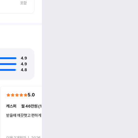
포함
4.9
4.9
4.8
5.0
5.0
캐스퍼
ㅣ
월 46만원 (1개월)
EV6
ㅣ
월 74만원 (1개월)
받을때 깨끗햇고 편하게 잘이용했습니다!
전기차 처음 타봤는데 편하게 
니다
이용 2개월차
ㅣ
2026.07.08
이용 2개월차
ㅣ
2026.06.10