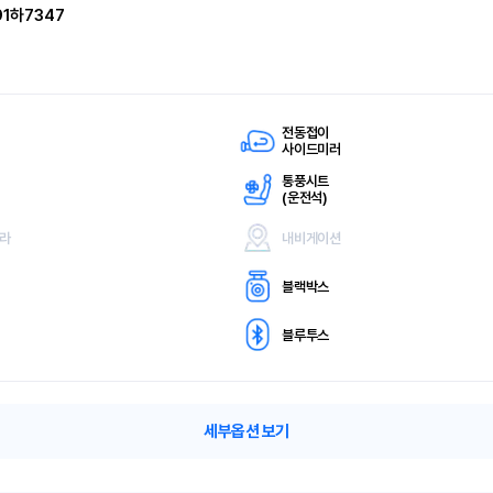
91하7347
전동접이
사이드미러
통풍시트
(
운전석)
메라
내비게이션
블랙박스
블루투스
세부옵션 보기