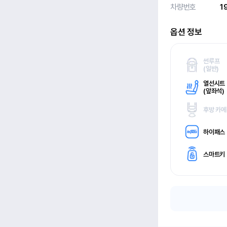
차량번호
1
옵션 정보
썬루프
(
일반)
열선시트
(
앞좌석)
후방 카
하이패스
스마트키