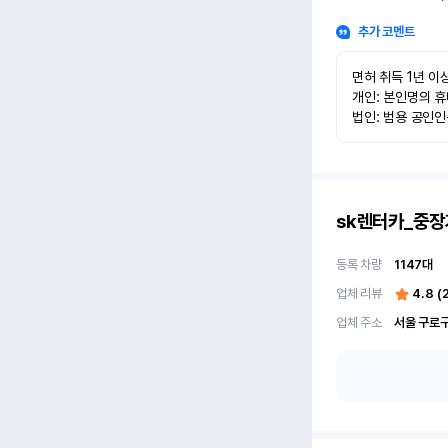
추가 코멘트
면허 취득 1년 이상
개인: 본인명의 휴
법인: 범용 공인
sk렌터카_중장
등록 차량
1147
대
업체 리뷰
4.8
(
업체 주소
서울 구로구