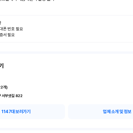


대폰 번호 필요

인증서 필요
기
22
개)
 서부샛길 822
1147
대 보러가기
업체 소개 및 정보