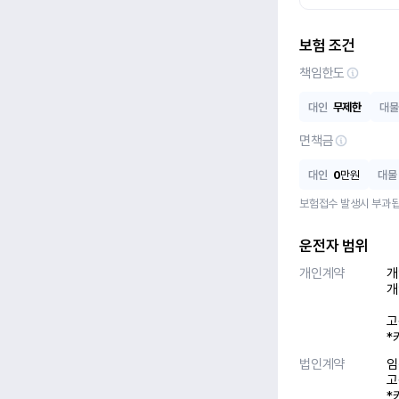
보험 조건
책임한도
대인
무제한
대물
면책금
대인
0
만원
대물
보험접수 발생시 부과됩
운전자 범위
개인계약
개
개
고
*
법인계약
임
고
*