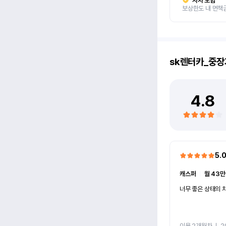
자차 보험
보상한도 내 면책
sk렌터카_중장
4.8
5.
캐스퍼
ㅣ
월 43만
너무 좋은 상태의 차
이용 2개월차
ㅣ
2