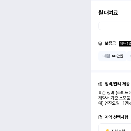
월 대여료
보증금
계약 만
1개월
48
만원
정비/관리 제공
표준 정비 (스피드메
계약서 기준 소모품 
예) 엔진오일 : 1만
계약 선택사항