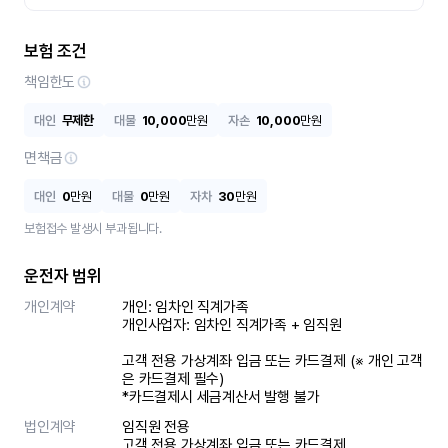
보험 조건
책임한도
대인
무제한
대물
10,000
만원
자손
10,000
만원
면책금
대인
0
만원
대물
0
만원
자차
30
만원
보험접수 발생시 부과됩니다.
운전자 범위
개인계약
개인: 임차인 직계가족 

개인사업자: 임차인 직계가족 + 임직원

고객 전용 가상계좌 입금 또는 카드결제 (※ 개인 고객
은 카드결제 필수)

*카드결제시 세금계산서 발행 불가
법인계약
임직원 전용

고객 전용 가상계좌 입금 또는 카드결제
