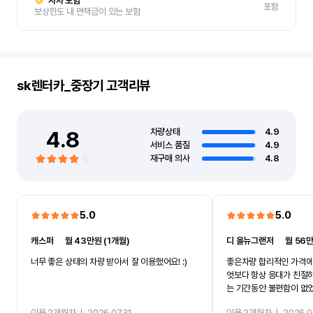
자차 보험
포함
보상한도 내 면책금이 있는 보험
sk렌터카_중장기
고객리뷰
4.8
차량상태
4.9
서비스 품질
4.9
재구매 의사
4.8
5.0
5.0
캐스퍼
ㅣ
월 43만원 (1개월)
디 올뉴그랜저
ㅣ
월 56만
너무 좋은 상태의 차량 받아서 잘 이용했어요! :)
좋은차량 합리적인 가격에
엇보다 항상 응대가 친절
는 기간동안 불편함이 없
까지 진행할만큼 여러가지
이용 2개월차
ㅣ
2026.07.31
이용 2개월차
ㅣ
2026.0