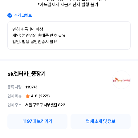
*카드결제시 세금계산서 발행 불가
추가 코멘트
면허 취득 1년 이상

개인: 본인명의 휴대폰 번호 필요

법인: 범용 공인인증서 필요
sk렌터카_중장기
등록 차량
1197
대
업체 리뷰
4.8
(
22
개)
업체 주소
서울 구로구 서부샛길 822
1197
대 보러가기
업체 소개 및 정보