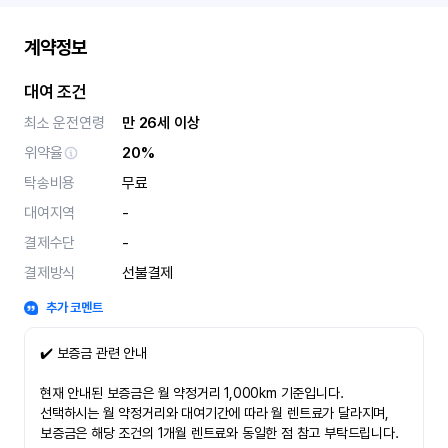
계약정보
대여 조건
최소 운전연령
만 26세 이상
위약율
20%
탁송비용
무료
대여지역
-
결제수단
-
결제방식
선불결제
추가 코멘트
✔️ 보증금 관련 안내
현재 안내된 보증금은 월 약정거리 1,000km 기준입니다.
선택하시는 월 약정거리와 대여기간에 따라 월 렌트료가 달라지며,
보증금은 해당 조건의 1개월 렌트료와 동일한 점 참고 부탁드립니다.