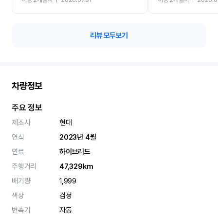
카 렌트 고민없이 강추합니
리뷰 모두보기
차량정보
주요 정보
제조사
현대
연식
2023년 4월
연료
하이브리드
주행거리
47,329km
배기량
1,999
색상
검정
변속기
자동