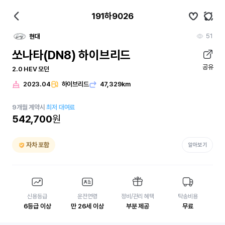
191하9026
51
현대
쏘나타(DN8) 하이브리드
공유
2.0 HEV 모던
2023.04
하이브리드
47,329km
9
개월
계약시
최저 대여료
542,700
원
자차 포함
알아보기
신용등급
운전연령
정비/관리 혜택
탁송비용
6등급 이상
만 26세 이상
부분 제공
무료