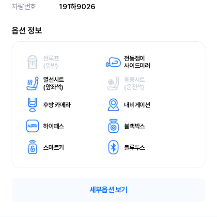
차량번호
191하9026
옵션 정보
썬루프
전동접이
(
일반)
사이드미러
열선시트
통풍시트
(
앞좌석)
(
운전석)
후방 카메라
내비게이션
하이패스
블랙박스
스마트키
블루투스
세부옵션 보기