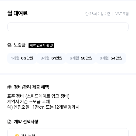
월 대여료
만 26세 이상 기준
VAT 포함
보증금
계약 만료시 환급!
1개월
63
만원
3개월
61
만원
6개월
56
만원
9개월
54
만원
정비/관리 제공 혜택
표준 정비 (스피드메이트 입고 정비)

계약서 기준 소모품 교체

예) 엔진오일 : 1만km 또는 12개월 경과시
계약 선택사항