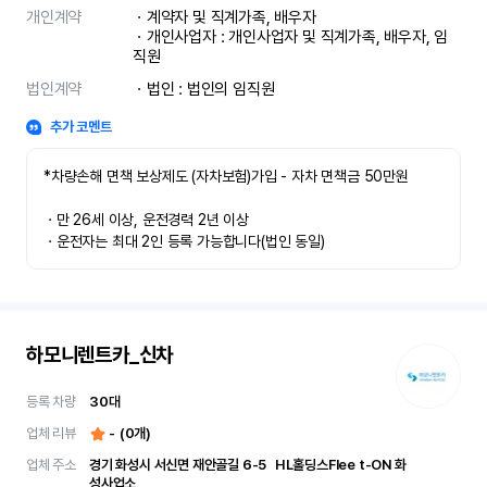
개인계약
ㆍ계약자 및 직계가족, 배우자

ㆍ개인사업자 : 개인사업자 및 직계가족, 배우자, 임
직원
법인계약
ㆍ법인 : 법인의 임직원
추가 코멘트
*차량손해 면책 보상제도 (자차보험)가입 - 자차 면책금 50만원

ㆍ만 26세 이상, 운전경력 2년 이상

ㆍ운전자는 최대 2인 등록 가능합니다(법인 동일)
하모니렌트카_신차
등록 차량
30
대
업체 리뷰
-
(
0
개)
업체 주소
경기 화성시 서신면 재안골길 6-5	 HL홀딩스Flee t-ON 화
성사업소