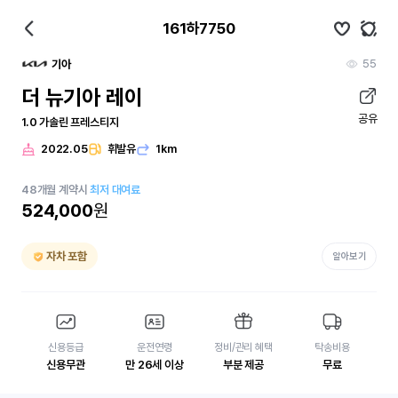
161하7750
55
기아
더 뉴기아 레이
공유
1.0 가솔린 프레스티지
2022.05
휘발유
1km
48
개월
계약시
최저 대여료
524,000
원
자차 포함
알아보기
신용등급
운전연령
정비/관리 혜택
탁송비용
신용무관
만 26세 이상
부분 제공
무료