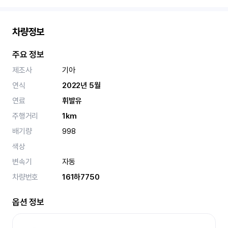
차량정보
주요 정보
제조사
기아
연식
2022년 5월
연료
휘발유
주행거리
1km
배기량
998
색상
변속기
자동
차량번호
161하7750
옵션 정보