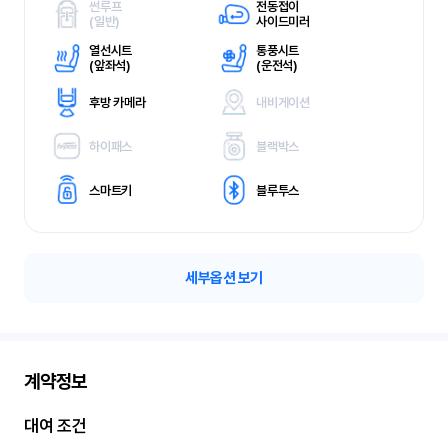
썬루프
전동접이
(
일반)
사이드미러
열선시트
통풍시트
(
앞좌석)
(
운전석)
후방 카메라
내비게이션
하이패스
블랙박스
스마트키
블루투스
세부옵션 보기
계약정보
대여 조건