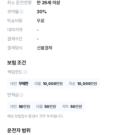
최소 운전연령
만 26세 이상
위약율
30%
탁송비용
무료
대여지역
-
결제수단
-
결제방식
선불결제
보험 조건
책임한도
대인
무제한
대물
10,000
만원
자손
10,000
만원
면책금
대인
50
만원
대물
50
만원
자차
50
만원
해당 보험접수 발생시 각각 부과됩니다.
운전자 범위