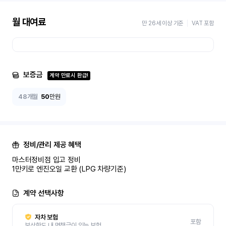
월 대여료
만 26세 이상 기준
VAT 포함
보증금
계약 만료시 환급!
48개월
50
만원
정비/관리 제공 혜택
마스터정비점 입고 정비 

1만키로 엔진오일 교환 (LPG 차량기준)
계약 선택사항
자차 보험
포함
보상한도 내 면책금이 있는 보험