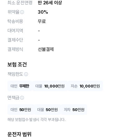
최소 운전연령
만 26세 이상
위약율
30%
탁송비용
무료
대여지역
-
결제수단
-
결제방식
선불결제
보험 조건
책임한도
대인
무제한
대물
10,000
만원
자손
10,000
만원
면책금
대인
50
만원
대물
50
만원
자차
50
만원
해당 보험접수 발생시 각각 부과됩니다.
운전자 범위