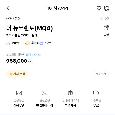
161하7744
50
기아
더 뉴쏘렌토(MQ4)
공유
2.5 가솔린 2WD 노블레스
2023.05
휘발유
1km
48
개월
계약시
최저 대여료
958,000
원
자차 포함
알아보기
신용등급
운전연령
정비/관리 혜택
탁송비용
신용무관
만 26세 이상
부분 제공
무료