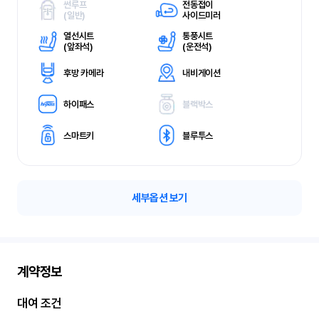
썬루프
전동접이
(
일반)
사이드미러
열선시트
통풍시트
(
앞좌석)
(
운전석)
후방 카메라
내비게이션
하이패스
블랙박스
스마트키
블루투스
세부옵션 보기
계약정보
대여 조건