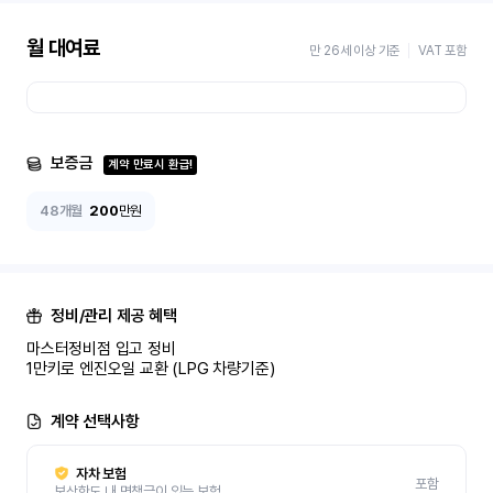
월 대여료
만 26세 이상 기준
VAT 포함
보증금
계약 만료시 환급!
48개월
200
만원
정비/관리 제공 혜택
마스터정비점 입고 정비 

1만키로 엔진오일 교환 (LPG 차량기준)
계약 선택사항
자차 보험
포함
보상한도 내 면책금이 있는 보험