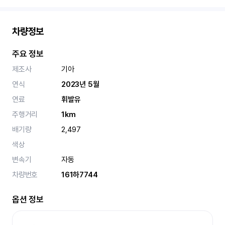
차량정보
주요 정보
제조사
기아
연식
2023년 5월
연료
휘발유
주행거리
1km
배기량
2,497
색상
변속기
자동
차량번호
161하7744
옵션 정보