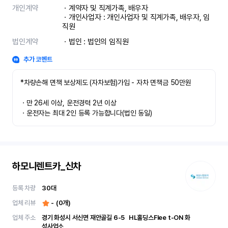
개인계약
ㆍ계약자 및 직계가족, 배우자

ㆍ개인사업자 : 개인사업자 및 직계가족, 배우자, 임
직원
법인계약
ㆍ법인 : 법인의 임직원
추가 코멘트
*차량손해 면책 보상제도 (자차보험)가입 - 자차 면책금 50만원

ㆍ만 26세 이상, 운전경력 2년 이상

ㆍ운전자는 최대 2인 등록 가능합니다(법인 동일)
하모니렌트카_신차
등록 차량
30
대
업체 리뷰
-
(
0
개)
업체 주소
경기 화성시 서신면 재안골길 6-5	 HL홀딩스Flee t-ON 화
성사업소