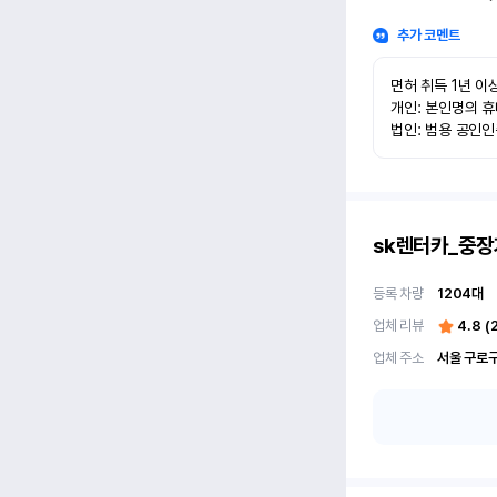
추가 코멘트
면허 취득 1년 이상
개인: 본인명의 휴
법인: 범용 공인
sk렌터카_중장
등록 차량
1204
대
업체 리뷰
4.8
(
업체 주소
서울 구로구