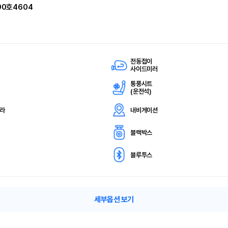
90호4604
전동접이
사이드미러
통풍시트
(
운전석)
메라
내비게이션
블랙박스
블루투스
세부옵션 보기