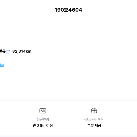
190호4604
발유
82,314km
여료
운전연령
정비/관리 혜택
만 26세 이상
부분 제공