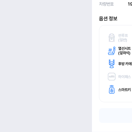
차량번호
1
옵션 정보
썬루프
(
일반)
열선시트
(
앞좌석)
후방 카
하이패스
스마트키