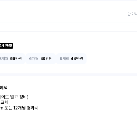
만 26
료시 환급!
3개월
56
만원
6개월
49
만원
9개월
44
만원
 혜택
이트 입고 정비)

교체

km 또는 12개월 경과시