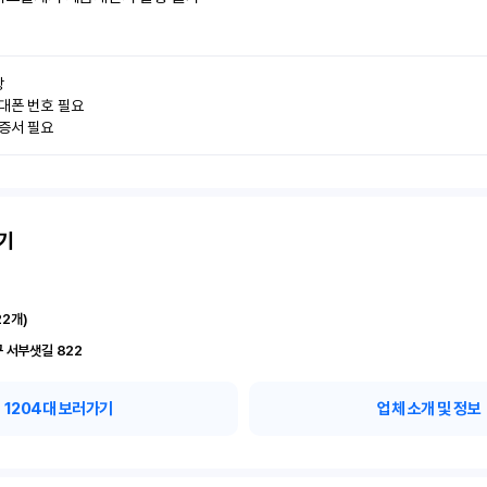


대폰 번호 필요

인증서 필요
기
22
개)
 서부샛길 822
1204
대 보러가기
업체 소개 및 정보