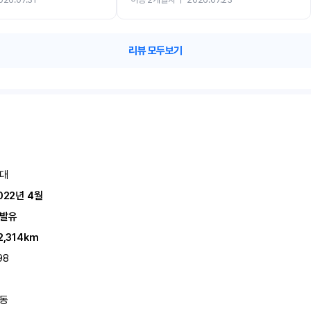
카 렌트 고민없이 강추합니다!!
리뷰 모두보기
대
022년 4월
발유
2,314km
98
동