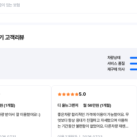
금이 있는 보험
기
고객리뷰
차량상태
서비스 품질
재구매 의사
0
5.0
원 (1개월)
디 올뉴그랜저
ㅣ
월 56만원 (1개월)
량 받아서 잘 이용했어요! :)
좋은차량 합리적인 가격에 이용이 가능했어요. 무
엇보다 항상 응대가 친절하고 자세했으며 이용하
는 기간동안 불편함이 없었어요. 다른차량 재렌트
까지 진행할만큼 여러가지로 만족스럽습니다. 반
026.07.31
이용 2개월차
ㅣ
2026.07.23