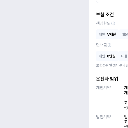
보험 조건
책임한도
대인
무제한
대물
면책금
대인
0
만원
대물
보험접수 발생시 부과됩
운전자 범위
개인계약
개
개
고
*
법인계약
임
고
*