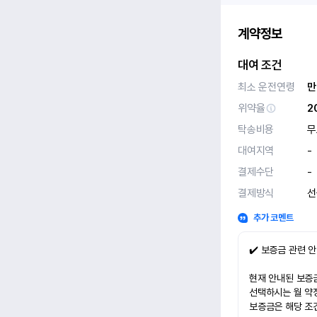
계약정보
대여 조건
최소 운전연령
만
위약율
2
탁송비용
무
대여지역
-
결제수단
-
결제방식
선
추가 코멘트
✔️ 보증금 관련 
현재 안내된 보증금
선택하시는 월 약
보증금은 해당 조