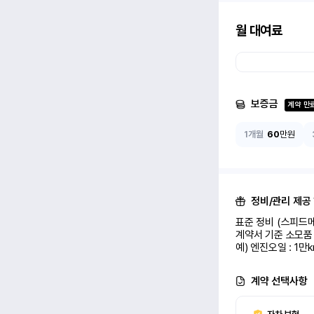
월 대여료
보증금
계약 만
1개월
60
만원
정비/관리 제공
표준 정비 (스피드메
계약서 기준 소모품 
예) 엔진오일 : 1만
계약 선택사항