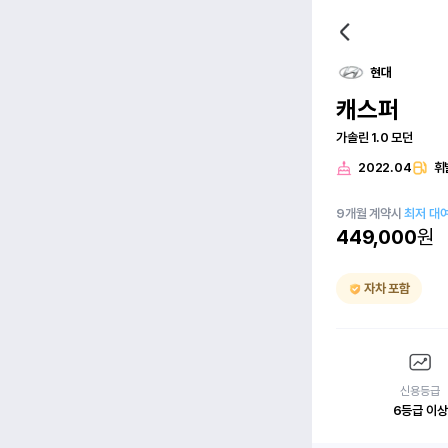
현대
캐스퍼
가솔린 1.0 모던
2022.04
휘
9
개월
계약시
최저 대
449,000
원
자차 포함
신용등급
6등급 이상