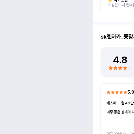
자차 보험
보상한도 내 면책
sk렌터카_중장
4.8
5.
캐스퍼
ㅣ
월 43만
너무 좋은 상태의 차
이용 2개월차
ㅣ
2