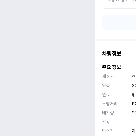
차량정보
주요 정보
제조사
현
연식
2
연료
휘
주행거리
8
배기량
9
색상
변속기
자