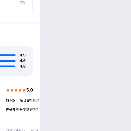
포함
4.9
4.9
4.8
5.0
5.0
캐스퍼
ㅣ
월 46만원 (1개월)
EV6
ㅣ
월 74만원 (1개월)
받을때 깨끗햇고 편하게 잘이용했습니다!
전기차 처음 타봤는데 편하게 
니다
이용 2개월차
ㅣ
2026.07.08
이용 2개월차
ㅣ
2026.06.10