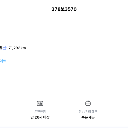
378보3570
유
71,293km
대여료
운전연령
정비/관리 혜택
만 26세 이상
부분 제공