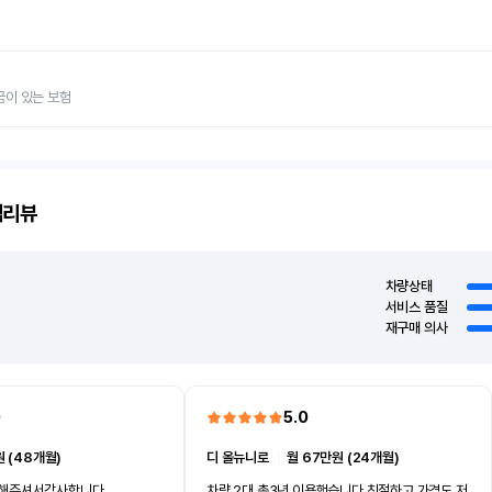
금이 있는 보험
객리뷰
차량상태
서비스 품질
재구매 의사
0
5.0
 (48개월)
디 올뉴니로
ㅣ
월 67만원 (24개월)
차해주셔서감사합니다
차량 2대 총3년 이용했습니다 친절하고 가격도 저