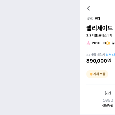
현대
팰리세이드
2.2 디젤 프레스티지
2020.03
경
24
개월
계약시
최저 
890,000
원
자차 포함
신용등급
신용무관