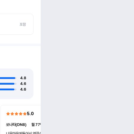
포함
4.8
4.6
4.6
5.0
5.0
쏘나타(DN8)
ㅣ
월 77만원 (6개월)
쏘나타(DN8)
ㅣ
월 77만원 (
너무마음에들어서 연장신청했어요
친절하시고 사고대처바르시고 