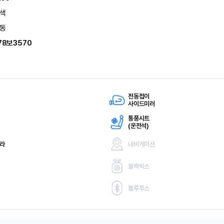
색
동
78보3570
전동접이
사이드미러
통풍시트
(
운전석)
메라
내비게이션
블랙박스
블루투스