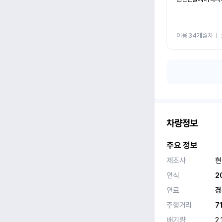
이용 34개월차
ㅣ
차량정보
주요 정보
제조사
현
연식
2
연료
경
주행거리
7
배기량
2,