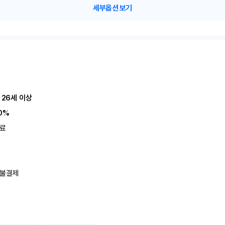
세부옵션 보기
 26세 이상
0%
료
불결제