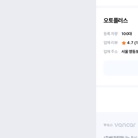
오토플러스
등록 차량
100
대
업체 리뷰
4.7
(
업체 주소
(주)박차컴퍼니
는 통신