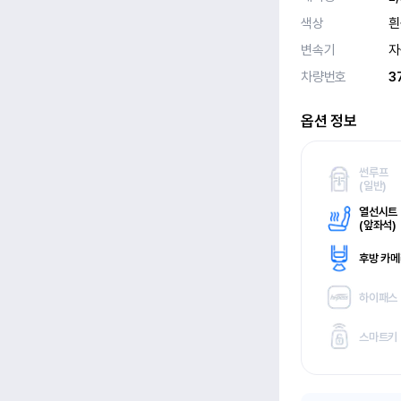
색상
흰
변속기
자
차량번호
3
옵션 정보
썬루프
(
일반)
열선시트
(
앞좌석)
후방 카
하이패스
스마트키