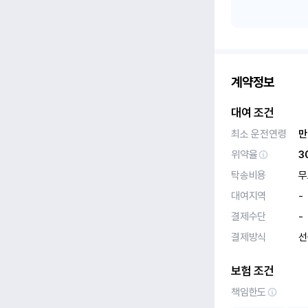
계약정보
대여 조건
최소 운전연령
만
위약율
3
탁송비용
무
대여지역
-
결제수단
-
결제방식
선
보험 조건
책임한도