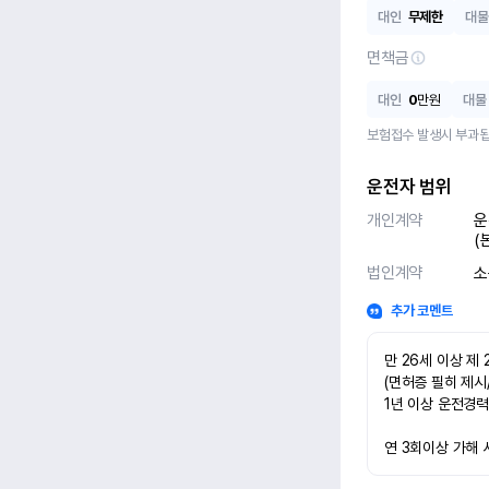
대인
무제한
대물
면책금
대인
0
만원
대물
보험접수 발생시 부과됩
운전자 범위
개인계약
운
(
법인계약
소
추가 코멘트
만 26세 이상 제 
(면허증 필히 제시
1년 이상 운전경력
연 3회이상 가해 