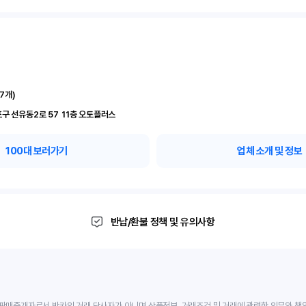
17
개)
서울 영등포구 선유동2로 57	11층 오토플러스
100
대 보러가기
업체 소개 및 정보
반납/환불 정책 및 유의사항
판매중개자로서 반카의 거래 당사자가 아니며 상품정보, 거래조건 및 거래에 관련한 의무와 책