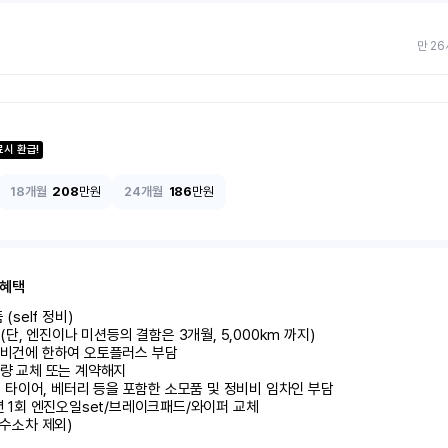
만 26
료시 환급!
18개월
208
만원
24개월
186
만원
 혜택
self 정비)	

달 (단, 엔진이나 미션등의 결함은 3개월, 5,000km 까지)

정비건에 한하여 오토플러스 부담	

량 교체 또는 계약해지	

 시 타이어, 베터리 등을 포함한 소모품 및 정비비 임차인 부담

 년 1회 엔진오일set/브레이크패드/와이퍼 교체

 수소차 제외)