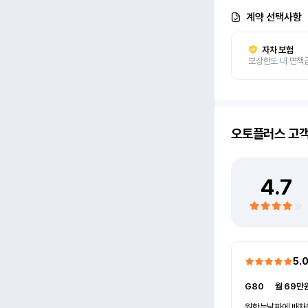
계약 선택사항
자차 보험
보상한도 내 면책
오토플러스
고
4.7
5.
G80
ㅣ
월 69만원
원한는날짜에 배