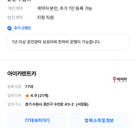
개인계약
계약자 본인, 추가 1인 등록 가능
법인계약
지정 직원
추가 코멘트
1년 이상 운전경력 보유자에 한하여 운행이 가능합니다.
아이카렌트카
등록 차량
77
대
업체 리뷰
4.9
(
21
개)
업체 주소
경기 수원시 권선구 수인로 43-2	(서둔동)
77
대 보러가기
업체 소개 및 정보