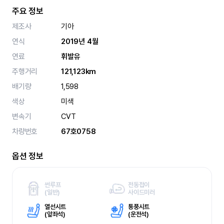
주요 정보
제조사
기아
연식
2019년 4월
연료
휘발유
주행거리
121,123km
배기량
1,598
색상
미색
변속기
CVT
차량번호
67호0758
옵션 정보
썬루프
전동접이
(
일반)
사이드미러
열선시트
통풍시트
(
앞좌석)
(
운전석)