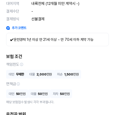
대여지역
내륙전체 (12개월 미만 계약시 -)
결제수단
-
결제방식
선불결제
추가 코멘트
✔️운전경력 1년 이상 만 21세 이상 ~ 만 70세 이하 계약 가능
보험 조건
책임한도
대인
무제한
대물
2,000
만원
자손
1,500
만원
면책금
대인
50
만원
대물
50
만원
자차
50
만원
해당 보험접수 발생시 각각 부과됩니다.
운전자 범위