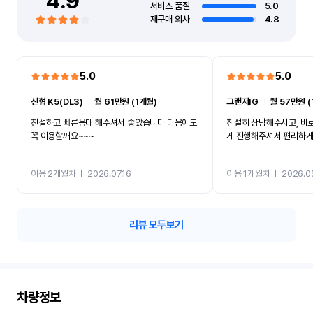
4.9
서비스 품질
5.0
재구매 의사
4.8
5.0
5.0
신형 K5(DL3)
ㅣ
월 61만원 (1개월)
그랜저IG
ㅣ
월 57만원 (
친절하고 빠른응대 해주셔서 좋았습니다 다음에도
친절히 상담해주시고, 바
꼭 이용할깨요~~~
게 진행해주셔서 편리하게 
이용 2개월차
ㅣ
2026.07.16
이용 1개월차
ㅣ
2026.0
리뷰 모두보기
차량정보