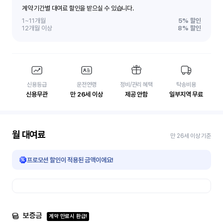
계약 기간별 대여료 할인을 받으실 수 있습니다.
1~11개월
5%
할인
12개월 이상
8%
할인
신용등급
운전연령
정비/관리 혜택
탁송비용
신용무관
만 26세 이상
제공 안함
일부지역 무료
월 대여료
만 26세 이상 기준
프로모션 할인이 적용된 금액이에요!
보증금
계약 만료시 환급!