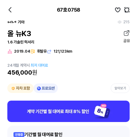
67호0758
215
기아
올 뉴K3
공유
1.6 가솔린 럭셔리
2019.04
휘발유
121,123km
24
개월
계약시
최저 대여료
456,000
원
자차 포함
프로모션
알아보기
기간별 월 대여료 할인
진행중