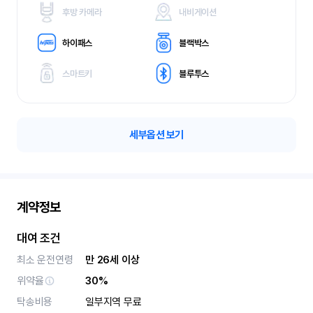
후방 카메라
내비게이션
하이패스
블랙박스
스마트키
블루투스
세부옵션 보기
계약정보
대여 조건
최소 운전연령
만 26세 이상
위약율
30%
탁송비용
일부지역 무료