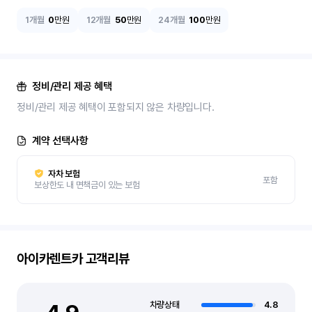
1개월
0
만원
12개월
50
만원
24개월
100
만원
정비/관리 제공 혜택
정비/관리 제공 혜택이 포함되지 않은 차량입니다.
계약 선택사항
자차 보험
포함
보상한도 내 면책금이 있는 보험
아이카렌트카
고객리뷰
차량상태
4.8