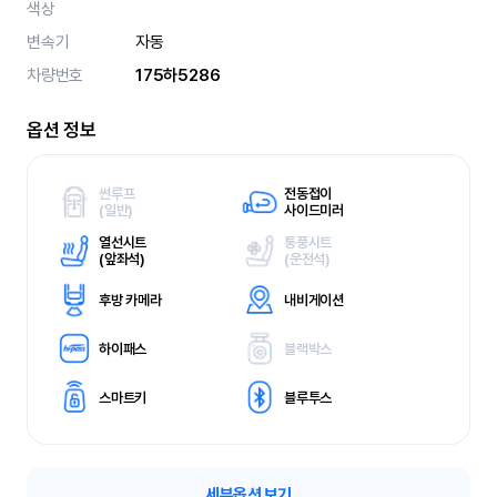
색상
변속기
자동
차량번호
175하5286
옵션 정보
썬루프
전동접이
(
일반)
사이드미러
열선시트
통풍시트
(
앞좌석)
(
운전석)
후방 카메라
내비게이션
하이패스
블랙박스
스마트키
블루투스
세부옵션 보기