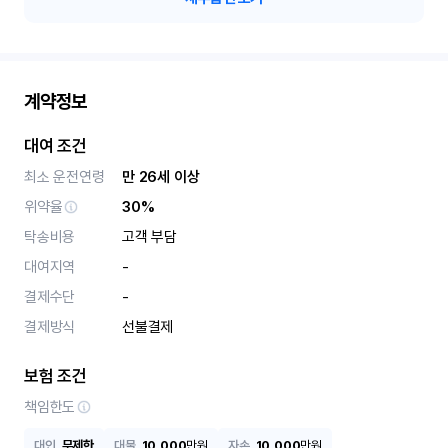
계약정보
대여 조건
최소 운전연령
만 26세 이상
위약율
30%
탁송비용
고객 부담
대여지역
-
결제수단
-
결제방식
선불결제
보험 조건
책임한도
대인
무제한
대물
10,000
만원
자손
10,000
만원