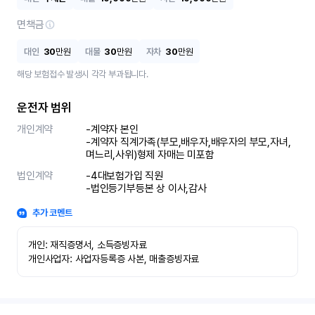
면책금
대인
30
만원
대물
30
만원
자차
30
만원
해당 보험접수 발생시 각각 부과됩니다.
운전자 범위
개인계약
-계약자 본인 

-계약자 직계가족(부모,배우자,배우자의 부모,자녀,
며느리,사위)형제 자매는 미포함
법인계약
-4대보험가입 직원 

-법인등기부등본 상 이사,감사
추가 코멘트
개인: 재직증명서, 소득증빙자료

개인사업자: 사업자등록증 사본, 매출증빙자료