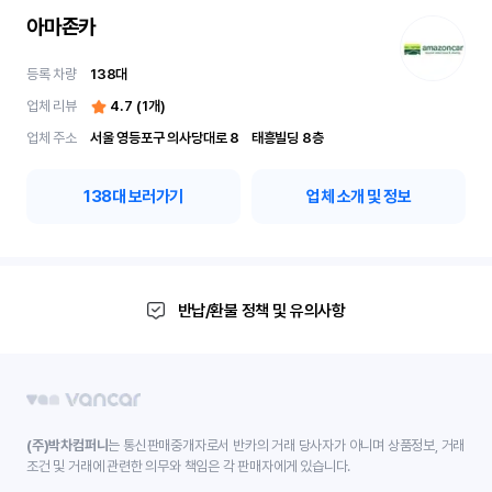
아마존카
등록 차량
138
대
업체 리뷰
4.7
(
1
개)
업체 주소
서울 영등포구 의사당대로 8	 태흥빌딩 8층
138
대 보러가기
업체 소개 및 정보
반납/환불 정책 및 유의사항
(주)박차컴퍼니
는 통신판매중개자로서 반카의 거래 당사자가 아니며 상품정보, 거래
조건 및 거래에 관련한 의무와 책임은 각 판매자에게 있습니다.