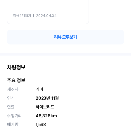
이용 1개월차
ㅣ
2024.04.04
리뷰 모두보기
차량정보
주요 정보
제조사
기아
연식
2023년 11월
연료
하이브리드
주행거리
48,328km
배기량
1,598