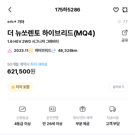
175하5286
77
기아
더 뉴쏘렌토 하이브리드(MQ4)
공유
1.6 HEV 2WD 시그니처 그래비티
2023.11
하이브리드
48,328km
50
개월
계약시
최저 대여료
621,500
원
자차 포함
알아보기
신용등급
운전연령
정비/관리 혜택
탁송비용
4등급 이상
만 26세 이상
부분 제공
고객 부담