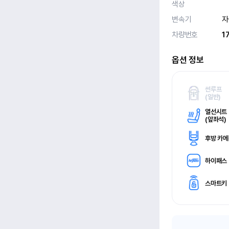
색상
변속기
자
차량번호
1
옵션 정보
썬루프
(
일반)
열선시트
(
앞좌석)
후방 카
하이패스
스마트키