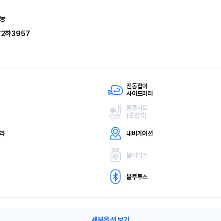
동
72하3957
전동접이
사이드미러
통풍시트
(
운전석)
메라
내비게이션
블랙박스
블루투스
세부옵션 보기