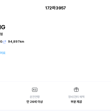
172하3957
IG
미엄
PG
94,897km
대여료
운전연령
정비/관리 혜택
만 26세 이상
부분 제공