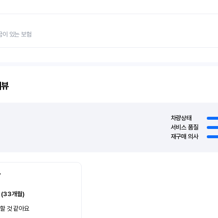
금이 있는 보험
리뷰
차량상태
서비스 품질
재구매 의사
7
 (33개월)
할 것 같아요