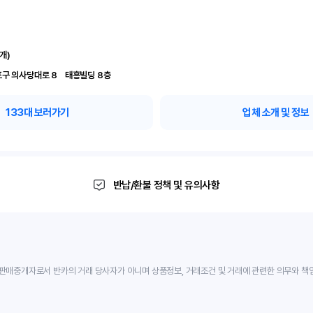
개)
서울 영등포구 의사당대로 8	 태흥빌딩 8층
133
대 보러가기
업체 소개 및 정보
반납/환불 정책 및 유의사항
판매중개자로서 반카의 거래 당사자가 아니며 상품정보, 거래조건 및 거래에 관련한 의무와 책