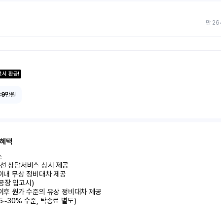
만 26
료시 환급!
89
만원
 혜택


유선 상담서비스 상시 제공

 이내 무상 정비대차 제공

공장 입고시)

 이후 원가 수준의 유상 정비대차 제공

5~30% 수준, 탁송료 별도)