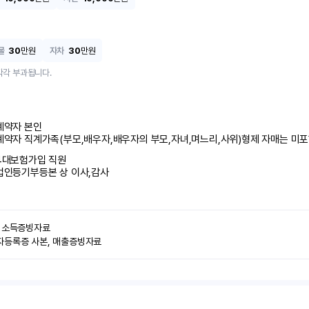
물
30
만원
자차
30
만원
각각 부과됩니다.
계약자 본인 

계약자 직계가족(부모,배우자,배우자의 부모,자녀,며느리,사위)형제 자매는 미
4대보험가입 직원 

법인등기부등본 상 이사,감사
 소득증빙자료

자등록증 사본, 매출증빙자료