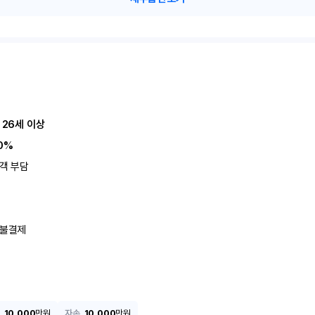
 26세 이상
0%
객 부담
불결제
10,000
만원
자손
10,000
만원