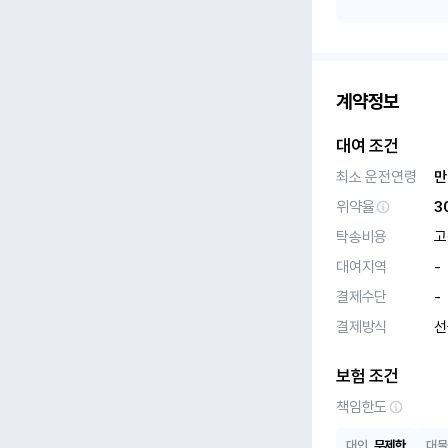
계약정보
대여 조건
최소 운전연령
만
위약율
3
탁송비용
고
대여지역
-
결제수단
-
결제방식
선
보험 조건
책임한도
대인
무제한
대물