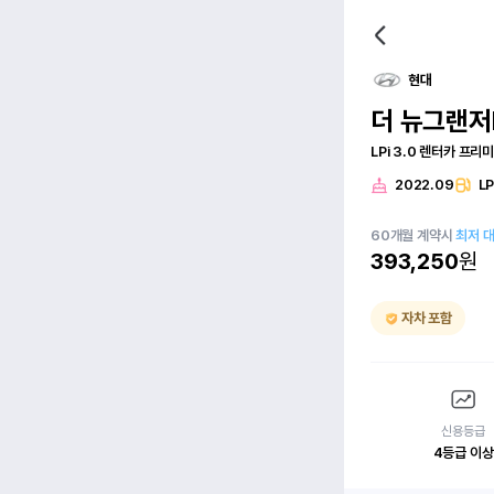
현대
더 뉴그랜저
LPi 3.0 렌터카 프리
2022.09
L
60
개월
계약시
최저 
393,250
원
자차 포함
신용등급
4등급 이상