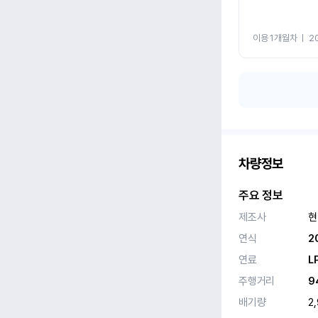
이용 1개월차
ㅣ
2
차량정보
주요 정보
제조사
현
연식
2
연료
L
주행거리
9
배기량
2