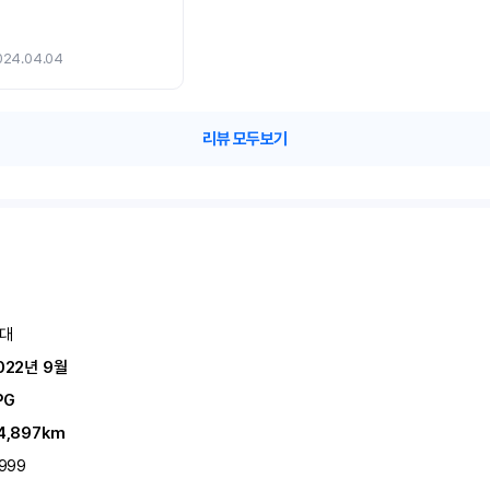
024.04.04
리뷰 모두보기
대
022년 9월
PG
4,897km
,999