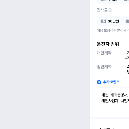
면책금
대인
30
만원
대
해당 보험접수 발생시 
운전자 범위
개인계약
-
-
법인계약
-
-
추가 코멘트
개인: 재직증명서,
개인사업자: 사업