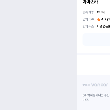
아마존카
등록 차량
133
대
업체 리뷰
4.7
(
1
업체 주소
(주)박차컴퍼니
는 통신
니다.