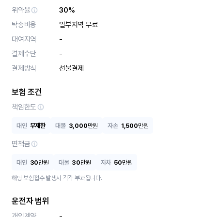
위약율
30%
탁송비용
일부지역 무료
대여지역
-
결제수단
-
결제방식
선불결제
보험 조건
책임한도
대인
무제한
대물
3,000
만원
자손
1,500
만원
면책금
대인
30
만원
대물
30
만원
자차
50
만원
해당 보험접수 발생시 각각 부과됩니다.
운전자 범위
개인계약
-