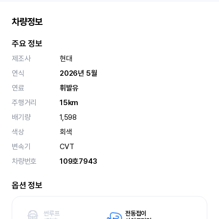
차량정보
주요 정보
제조사
현대
연식
2026년 5월
연료
휘발유
주행거리
15km
배기량
1,598
색상
회색
변속기
CVT
차량번호
109호7943
옵션 정보
썬루프
전동접이