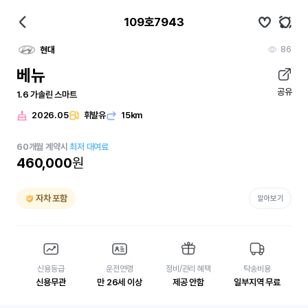
109호7943
86
현대
베뉴
공유
1.6 가솔린 스마트
2026.05
휘발유
15km
60
개월
계약시
최저 대여료
460,000
원
자차 포함
알아보기
신용등급
운전연령
정비/관리 혜택
탁송비용
신용무관
만 26세 이상
제공 안함
일부지역 무료