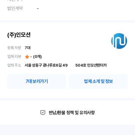
법인계약
-
(주)인모션
등록 차량
7
대
업체 리뷰
-
(
0
개)
업체 주소
서울 성동구 광나루로6길 49	504호 인모션렌터카
7
대 보러가기
업체 소개 및 정보
반납/환불 정책 및 유의사항