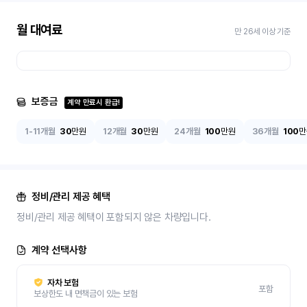
월 대여료
만 26세 이상 기준
보증금
계약 만료시 환급!
1-11개월
30
만원
12개월
30
만원
24개월
100
만원
36개월
100
만
정비/관리 제공 혜택
정비/관리 제공 혜택이 포함되지 않은 차량입니다.
계약 선택사항
자차 보험
포함
보상한도 내 면책금이 있는 보험