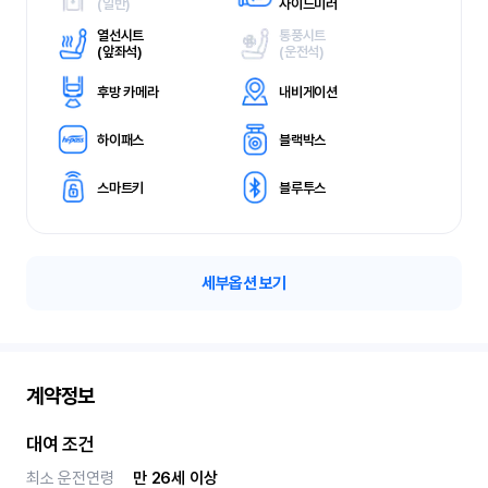
(
일반)
사이드미러
열선시트
통풍시트
(
앞좌석)
(
운전석)
후방 카메라
내비게이션
하이패스
블랙박스
스마트키
블루투스
세부옵션 보기
계약정보
대여 조건
최소 운전연령
만 26세 이상