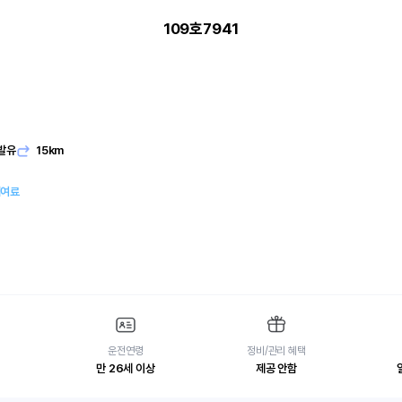
109호7941
발유
15km
대여료
운전연령
정비/관리 혜택
만 26세 이상
제공 안함