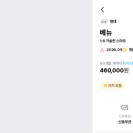
현대
베뉴
1.6 가솔린 스마트
2026.05
휘
60
개월
계약시
최저 
460,000
원
자차 포함
신용등급
신용무관