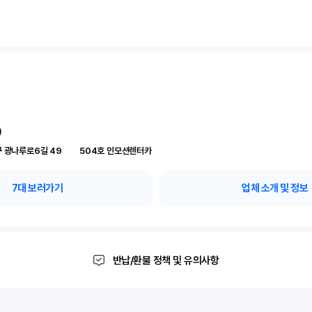
)
서울 성동구 광나루로6길 49	504호 인모션렌터카
7
대 보러가기
업체 소개 및 정보
반납/환불 정책 및 유의사항