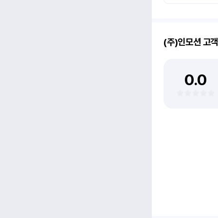
(주)인모션
고객
0.0