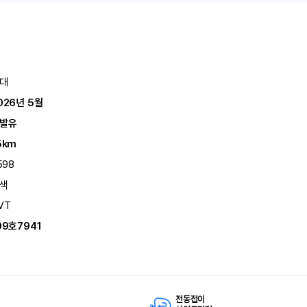
대
026년 5월
발유
5km
598
색
VT
09호7941
전동접이