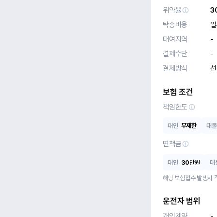
위약율
3
탁송비용
일
대여지역
-
결제수단
-
결제방식
선
보험 조건
책임한도
대인
무제한
대물
면책금
대인
30
만원
대
해당 보험접수 발생시 
운전자 범위
개인계약
-