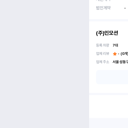
법인계약
-
(주)인모션
등록 차량
7
대
업체 리뷰
-
(
0
개
업체 주소