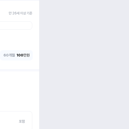
만 26세 이상 기준
60개월
100
만원
포함