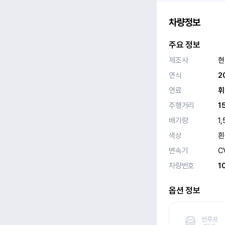
차량정보
주요 정보
제조사
현
연식
2
연료
휘
주행거리
1
배기량
1,
색상
흰
변속기
C
차량번호
1
옵션 정보
썬루프