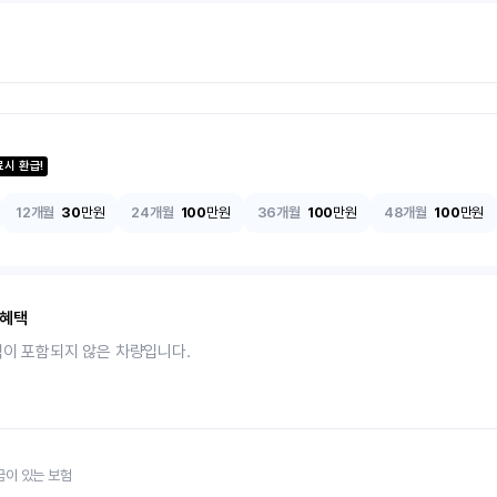
료시 환급!
12개월
30
만원
24개월
100
만원
36개월
100
만원
48개월
100
만원
 혜택
택이 포함되지 않은 차량입니다.
금이 있는 보험