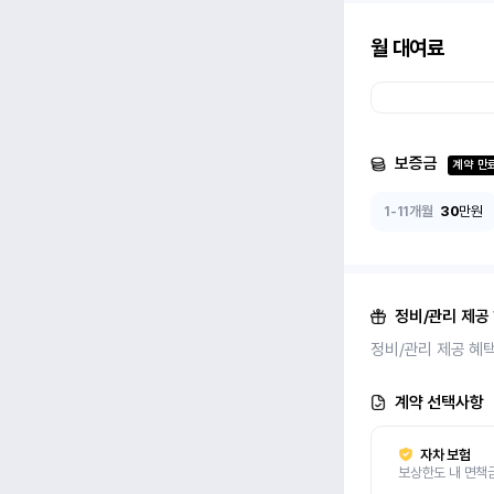
월 대여료
보증금
계약 만
1-11개월
30
만원
정비/관리 제공
정비/관리 제공 혜
계약 선택사항
자차 보험
보상한도 내 면책