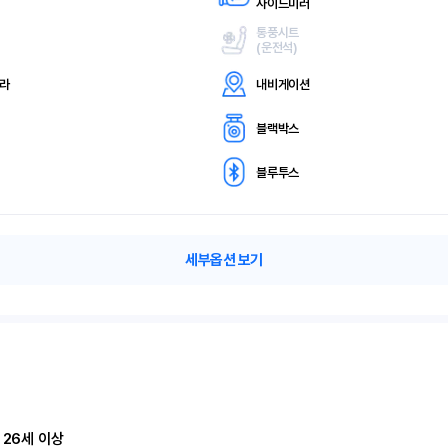
사이드미러
통풍시트
(
운전석)
메라
내비게이션
블랙박스
블루투스
세부옵션 보기
 26세 이상