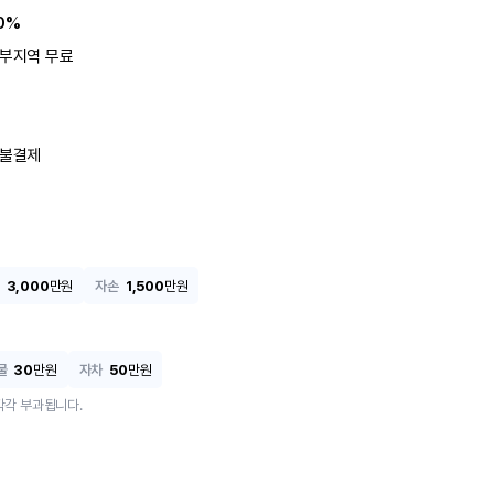
0%
부지역 무료
불결제
3,000
만원
자손
1,500
만원
물
30
만원
자차
50
만원
각각 부과됩니다.