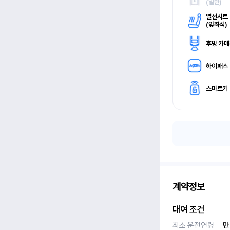
(
일반)
열선시트
(
앞좌석)
후방 카
하이패스
스마트키
계약정보
대여 조건
최소 운전연령
만